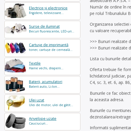
aldebitoarei A.P.S.A. 
Număr de ordine în re
Electrice și electronice
pe rolul Tribunalului B
Frigidere, televizoare...
Organizarea selectiei 
Surse de iluminat
cu valoare recuperabil
Becuri fluorescente, LED-uri...
>>> Bunuri realizate 
Cartușe de imprimantă
>>> Bunuri realizate d
toner, cartușe de cerneală...
Lista cu bunurile detal
Textile
Haine vechi, draperii...
Oferta trebuie fie for
lichidatorul judiciar, 
Baterii, acumulatori
C4, sc. 3, et. 6, ap. 86
Baterii auto, Li-Ion...
Bunurile ce fac obiect
la aceasta adresa.
Ulei uzat
Ulei de motor, ulei de gătit...
Bunurile cu mentiunea 
dezinstalarea/extrage
Anvelope uzate
Cauciucuri...
Informatii suplimenta