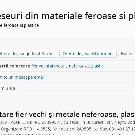
eseuri din materiale feroase si p
le feroase si plastice
ferte deșeuri județul Buzău
Oferte deșeuri Mărăcineni
, Bucurest
ertă colectare
fier vechi și metale neferoase
,
plastic
,
mite un mesaj pe email
um 3 ani
tare fier vechi și metale neferoase, plas
 I.P.U.R.L., CIF RO 28399581, cu sediul in Bucuresti, str. Negru Voda, n
Organizare RFO II – 0535, Nr. matricol 2A0535, tel./fax. 031.401.27.18, 