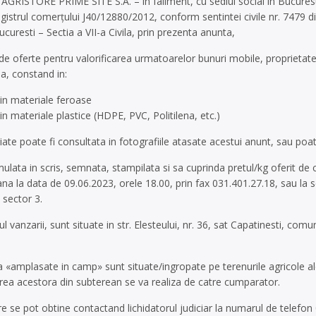
– AGRISTORE PRIME SITE S.A. – in faliment, cu sediul social in Bucurest
gistrul comerţului J40/12880/2012, conform sentintei civile nr. 7479 d
ucuresti – Sectia a VII-a Civila, prin prezenta anunta,
de oferte pentru valorificarea urmatoarelor bunuri mobile, proprietate
a, constand in:
din materiale feroase
in materiale plastice (HDPE, PVC, Politilena, etc.)
iate poate fi consultata in fotografiile atasate acestui anunt, sau poate f
mulata in scris, semnata, stampilata si sa cuprinda pretul/kg oferit de 
pana la data de 09.06.2023, orele 18.00, prin fax 031.401.27.18, sau la sed
, sector 3.
ul vanzarii, sunt situate in str. Elesteului, nr. 36, sat Capatinesti, c
«amplasate in camp» sunt situate/ingropate pe terenurile agricole ale 
rea acestora din subterean se va realiza de catre cumparator.
re se pot obtine contactand lichidatorul judiciar la numarul de telefo