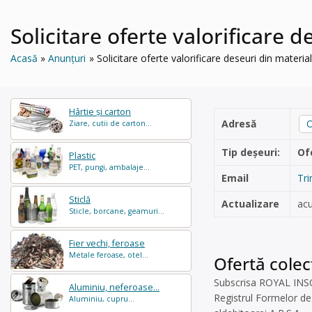
Solicitare oferte valorificare d
Acasă
Anunțuri
Solicitare oferte valorificare deseuri din materia
Hârtie și carton
Adresă
O
Ziare, cutii de carton...
Tip deșeuri:
Of
Plastic
PET, pungi, ambalaje...
Email
Tri
Sticlă
Actualizare
ac
Sticle, borcane, geamuri...
Fier vechi, feroase
Metale feroase, otel...
Ofertă colec
Subscrisa ROYAL INSOLV
Aluminiu, neferoase...
Registrul Formelor de 
Aluminiu, cupru...