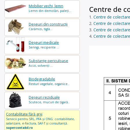
Mobilier vechi, lemn
Centre de co
Lemn din demolări, paleți...
Centre de colectare
Centre de colectare
Deșeuri din construcții
Cărămizi, tiglă...
Centre de colectare
Centre de colectare
Deșeuri medicale
Seringi, recipente ...
Substanțe periculoase
Acizi, solvenți ...
Biodegradabile
Resturi vegetale, organice..
Deșeuri reziduale
Scutece, mucuri de țigară..
Contabilitate fără griji
Servicii pentru SRL, PFA și ONG: contabilitate,
salarizare, e-Factura, SAF-T și consultanță.
supercontabil.ro