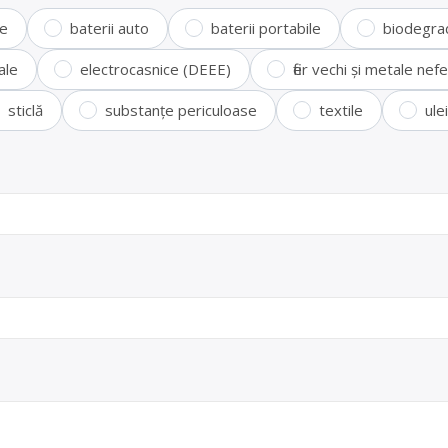
te
baterii auto
baterii portabile
biodegra
ale
electrocasnice (DEEE)
fier vechi și metale ne
sticlă
substanțe periculoase
textile
ule