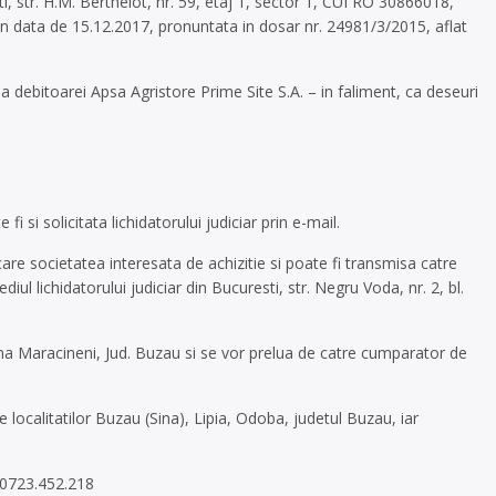
i, str. H.M. Berthelot, nr. 59, etaj 1, sector 1, CUI RO 30866018,
in data de 15.12.2017, pronuntata in dosar nr. 24981/3/2015, aflat
a debitoarei Apsa Agristore Prime Site S.A. – in faliment, ca deseuri
i si solicitata lichidatorului judiciar prin e-mail.
care societatea interesata de achizitie si poate fi transmisa catre
iul lichidatorului judiciar din Bucuresti, str. Negru Voda, nr. 2, bl.
omuna Maracineni, Jud. Buzau si se vor prelua de catre cumparator de
localitatilor Buzau (Sina), Lipia, Odoba, judetul Buzau, iar
n 0723.452.218