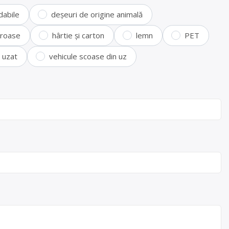
dabile
deșeuri de origine animală
feroase
hârtie și carton
lemn
PET
i uzat
vehicule scoase din uz