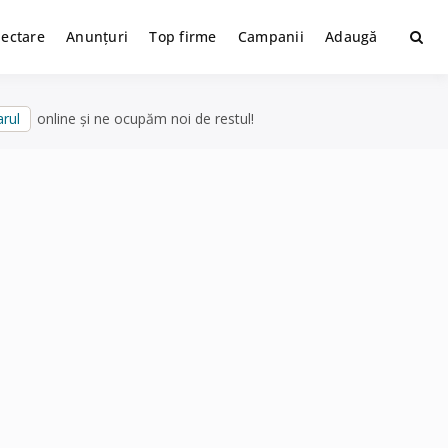
lectare
Anunțuri
Top firme
Campanii
Adaugă
rul
online și ne ocupăm noi de restul!