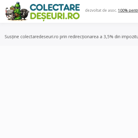
Skip
to
dezvoltat de asoc.
100% pent
content
Susține colectaredeseuri.ro prin redirecționarea a 3,5% din impozit