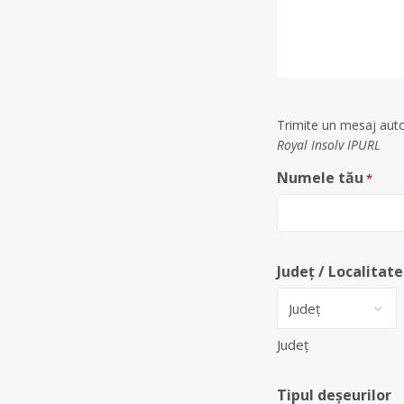
Trimite un mesaj auto
Royal Insolv IPURL
Numele tău
*
Județ / Localitate
Județ
Tipul deșeurilor