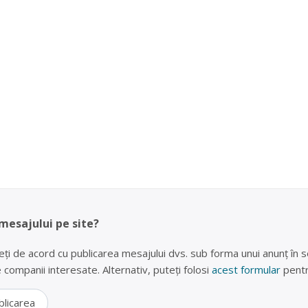
 mesajului pe site?
eți de acord cu publicarea mesajului dvs. sub forma unui anunț în se
lte companii interesate. Alternativ, puteți folosi
acest formular
pentr
blicarea