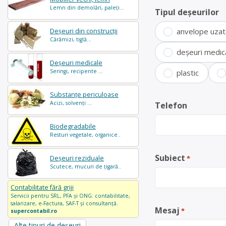
Lemn din demolări, paleți...
Tipul deșeurilor
anvelope uza
Deșeuri din construcții
Cărămizi, tiglă...
deșeuri medic
Deșeuri medicale
Seringi, recipente ...
plastic
Substanțe periculoase
Acizi, solvenți ...
Telefon
Biodegradabile
Resturi vegetale, organice..
Subiect
Deșeuri reziduale
*
Scutece, mucuri de țigară..
Contabilitate fără griji
Servicii pentru SRL, PFA și ONG: contabilitate,
salarizare, e-Factura, SAF-T și consultanță.
Mesaj
*
supercontabil.ro
Alte tipuri de deșeuri