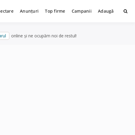
lectare
Anunțuri
Top firme
Campanii
Adaugă
rul
online și ne ocupăm noi de restul!