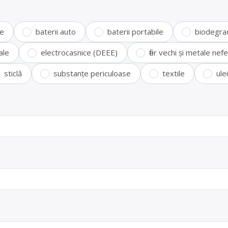
te
baterii auto
baterii portabile
biodegra
ale
electrocasnice (DEEE)
fier vechi și metale ne
sticlă
substanțe periculoase
textile
ule