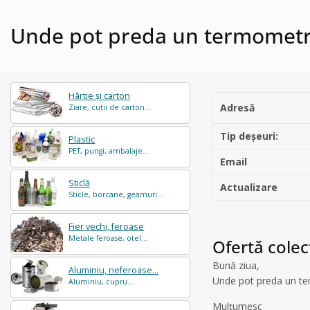
Unde pot preda un termometru
Hârtie și carton
Adresă
Ziare, cutii de carton...
Tip deșeuri:
Plastic
PET, pungi, ambalaje...
Email
Sticlă
Actualizare
Sticle, borcane, geamuri...
Fier vechi, feroase
Metale feroase, otel...
Ofertă colec
Bună ziua,
Aluminiu, neferoase...
Unde pot preda un te
Aluminiu, cupru...
Mulțumesc