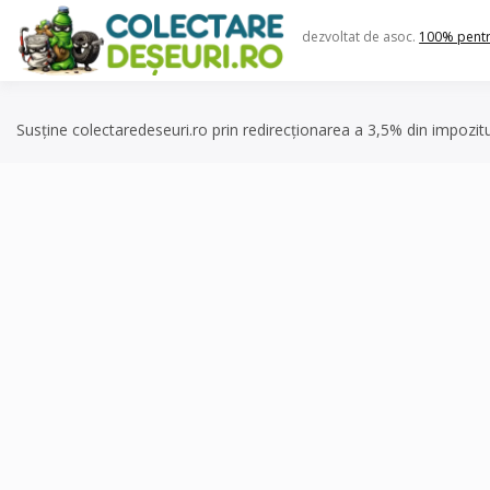
Skip
to
dezvoltat de asoc.
100% pent
content
Susține colectaredeseuri.ro prin redirecționarea a 3,5% din impozit