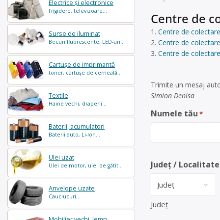
Electrice și electronice
Frigidere, televizoare...
Centre de co
Centre de colectare
Surse de iluminat
Centre de colectare 
Becuri fluorescente, LED-uri...
Centre de colectare
Cartușe de imprimantă
toner, cartușe de cerneală...
Trimite un mesaj auto
Simion Denisa
Textile
Haine vechi, draperii...
Numele tău
*
Baterii, acumulatori
Baterii auto, Li-Ion...
Ulei uzat
Județ / Localitate
Ulei de motor, ulei de gătit...
Anvelope uzate
Cauciucuri...
Județ
Mobilier vechi, lemn