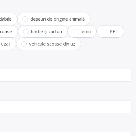
dabile
deșeuri de origine animală
feroase
hârtie și carton
lemn
PET
i uzat
vehicule scoase din uz