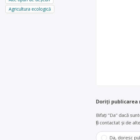
Agricultura ecologică
Doriți publicarea
Bifați "Da" dacă sunt
fiți contactat și de a
Da, doresc pu