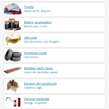
Textile
Haine vechi, draperii...
Baterii, acumulatori
Baterii auto, Li-Ion...
Ulei uzat
Ulei de motor, ulei de gătit...
Anvelope uzate
Cauciucuri...
Mobilier vechi, lemn
Lemn din demolări, paleți...
Deșeuri din construcții
Cărămizi, tiglă...
Deșeuri medicale
Seringi, recipente ...