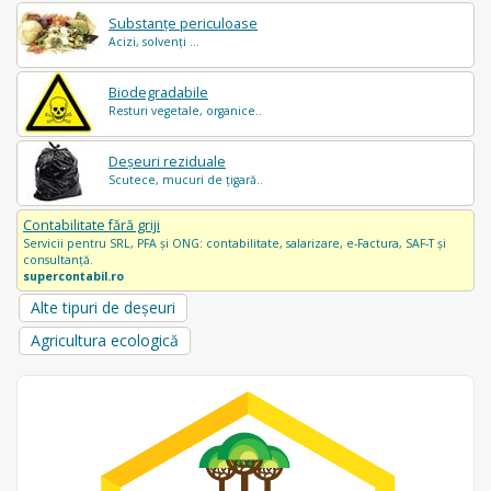
Substanțe periculoase
Acizi, solvenți ...
Biodegradabile
Resturi vegetale, organice..
Deșeuri reziduale
Scutece, mucuri de țigară..
Contabilitate fără griji
Servicii pentru SRL, PFA și ONG: contabilitate, salarizare, e-Factura, SAF-T și
consultanță.
supercontabil.ro
Alte tipuri de deșeuri
Agricultura ecologică