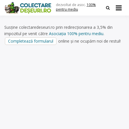
Skip
dezvoltat de asoc.
100%
to
pentru mediu
content
Susține colectaredeseuri.ro prin redirecționarea a 3,5% din
impozitul pe venit către
Asociația 100% pentru mediu
.
Completează formularul
online și ne ocupăm noi de restul!