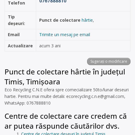
0767888810
Telefon
Tip
Punct de colectare
hârtie
,
deșeuri:
Email
Trimite un mesaj pe email
Actualizare
acum 3 ani
Sugerați o modificare
Punct de colectare hârtie în județul
Timis, Timișoara
Eco Recycling C.N.E ofera spre comecializare 50to/lunar deseuri
hartie. Pentru mai multe detalii:
ecorecycling.c.n.e@gmail.com
,
WhatsApp: 0767888810
Centre de colectare care credem că
ar putea răspunde căutărilor dvs.
Centre de colectare deșeuri în județul Timis