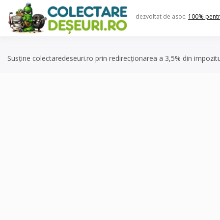
Skip
to
dezvoltat de asoc.
100% pent
content
Susține colectaredeseuri.ro prin redirecționarea a 3,5% din impozit