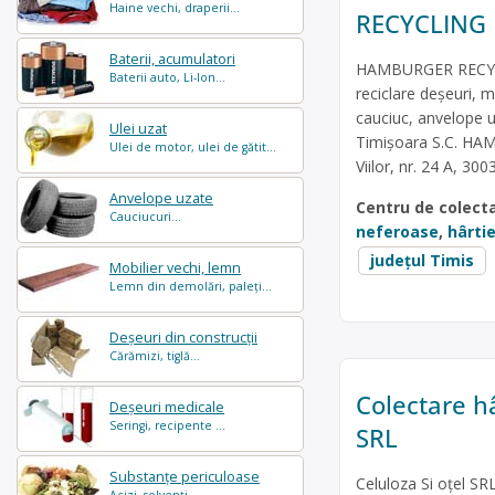
Haine vechi, draperii...
RECYCLING
Baterii, acumulatori
HAMBURGER RECYCLI
Baterii auto, Li-Ion...
reciclare deșeuri, m
cauciuc, anvelope u
Ulei uzat
Timișoara S.C. HA
Ulei de motor, ulei de gătit...
Viilor, nr. 24 A, 30
Anvelope uzate
Centru de colect
Cauciucuri...
neferoase
,
hârtie
județul Timis
Mobilier vechi, lemn
Lemn din demolări, paleți...
Deșeuri din construcții
Cărămizi, tiglă...
Colectare hâ
Deșeuri medicale
Seringi, recipente ...
SRL
Substanțe periculoase
Celuloza Si oțel SR