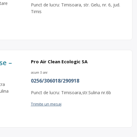
ctare
Punct de lucru: Timisoara, str. Gelu, nr. 6, jud.
Timis
se –
Pro Air Clean Ecologic SA
acum 5 ani
0256/306018/290918
tra
ulina
Punct de lucru: Timisoara,str.Sulina nr.6b
Trimite un mesaj