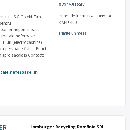
0721591842
Punct de lucru: UAT DN59 A
entului. S.C Colekt Tim
KM4+400
pentru
seurilor nepericuloase.
Trimite un mesaj
si metale neferoase
-uri (electrocasnice)
cu persoane fizice. Punct
 spre sacalaz) Contact:
metale neferoase
, în
GER
Hamburger Recycling România SRL