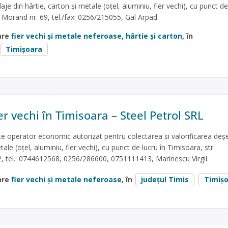
je din hârtie, carton și metale (oțel, aluminiu, fier vechi), cu punct de
l Morand nr. 69, tel./fax: 0256/215055, Gal Arpad.
are
fier vechi și metale neferoase
,
hârtie și carton
, în
Timișoara
er vechi în Timisoara – Steel Petrol SRL
te operator economic autorizat pentru colectarea și valorificarea deșe
le (oțel, aluminiu, fier vechi), cu punct de lucru în Timisoara, str.
 2, tel.: 0744612568, 0256/286600, 0751111413, Marinescu Virgil.
are
fier vechi și metale neferoase
, în
județul Timis
Timiș