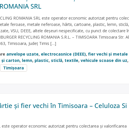
 ROMANIA SRL
NG ROMANIA SRL este operator economic autorizat pentru colect
etale feroase, metale neferoase, hârtii, cartoane, plastic, lemn, sticlă, 
zate, VSU, DEEE, altele deșeuri nespecificate, cu punct de colectare î
MBURGER RECYCLING ROMANIA S.R.L. – TIMISOARA Timisoara Str. A
0363, Timisoara, Județ Timis […]
are
anvelope uzate
,
electrocasnice (DEEE)
,
fier vechi și metale
 și carton
,
lemn
,
plastic
,
sticlă
,
textile
,
vehicule scoase din uz
,
Timișoara
rtie și fier vechi în Timisoara – Celuloza Si
L este operator economic autorizat pentru colectarea și valorificarea