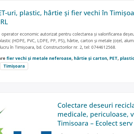
T-uri, plastic, hârtie și fier vechi în Timișo
SRL
 operator economic autorizat pentru colectarea și valorificarea deșeu
lastic (HDPE, PVC, LDPE, PP, PS), hârtie, carton și metale (oțel, alumin
lucru în Timișoara, bd. Constructorilor nr. 2, tel: 0744612568.
are
fier vechi și metale neferoase
,
hârtie și carton
,
PET
,
plasti
Timișoara
Colectare deseuri recicl
medicale, periculoase, v
Timisoara – Ecolect serv