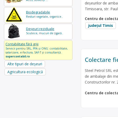
Acizi, solvenți ...
deșeurilor de ambala
Timisoara, str. Pau
Biodegradabile
Resturi vegetale, organice..
Centru de colect
județul Timis
Deșeuri reziduale
Scutece, mucuri de țigară..
Contabilitate fără griji
Servicii pentru SRL, PFA și ONG: contabilitate,
salarizare, e-Factura, SAF-T și consultanță.
supercontabil.ro
Colectare fi
Alte tipuri de deșeuri
Steel Petrol SRL es
Agricultura ecologică
de ambalaje din meta
Constructorilor nr.
Centru de colect