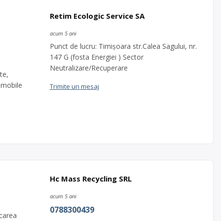
Retim Ecologic Service SA
acum 5 ani
Punct de lucru: Timișoara str.Calea Sagului, nr.
147 G (fosta Energiei ) Sector
Neutralizare/Recuperare
te,
e mobile
Trimite un mesaj
Hc Mass Recycling SRL
acum 5 ani
0788300439
carea