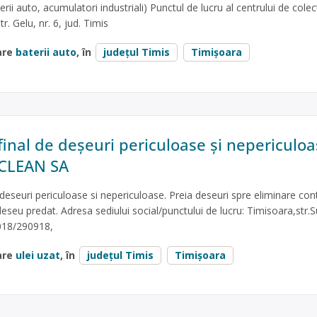
terii auto, acumulatori industriali) Punctul de lucru al centrului de cole
r. Gelu, nr. 6, jud. Timis
are
baterii auto
, în
județul Timis
Timișoara
final de deșeuri periculoase și nepericuloa
 CLEAN SA
 deseuri periculoase si nepericuloase. Preia deseuri spre eliminare con
 deseu predat. Adresa sediului social/punctului de lucru: Timisoara,str.S
6018/290918,
are
ulei uzat
, în
județul Timis
Timișoara