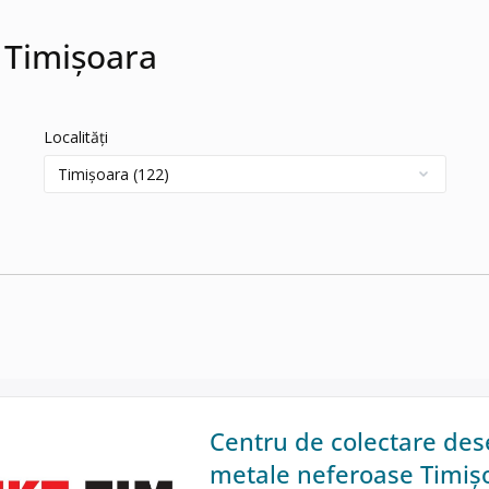
 Timișoara
Localități
Centru de colectare deseu
metale neferoase Timișo