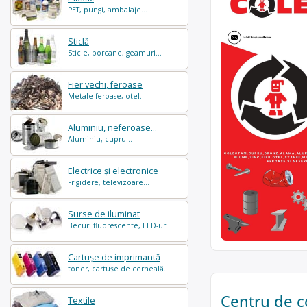
PET, pungi, ambalaje...
Sticlă
Sticle, borcane, geamuri...
Fier vechi, feroase
Metale feroase, otel...
Aluminiu, neferoase...
Aluminiu, cupru...
Electrice și electronice
Frigidere, televizoare...
Surse de iluminat
Becuri fluorescente, LED-uri...
Cartușe de imprimantă
toner, cartușe de cerneală...
Centru de c
Textile