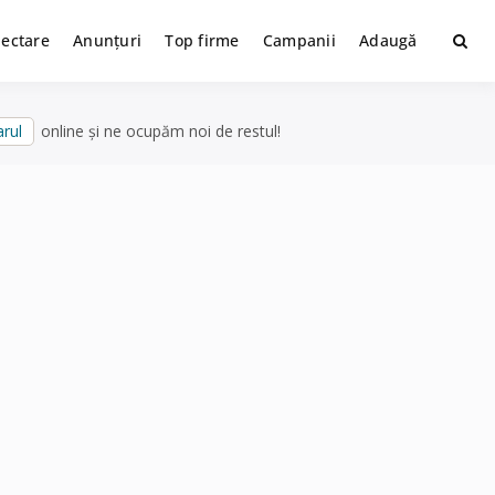
lectare
Anunțuri
Top firme
Campanii
Adaugă
rul
online și ne ocupăm noi de restul!