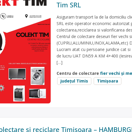
Tim SRL
Asiguram transport la de la domiciliu cli
SRL este operator economic autorizat 
colectarea,reciclarea si valorificarea de
Centrul de colectare deseuri fier vechi 
(CUPRU,ALUMINIU,INOX,ALAMA,etc) DEE
Lucram atat cu persoane juridice cat si 
de lucru UAT DN59 A KM 4+400 (Iesirea
[…]
Centru de colectare
fier vechi și 
județul Timis
Timișoara
olectare și reciclare Timișoara – HAMBUR