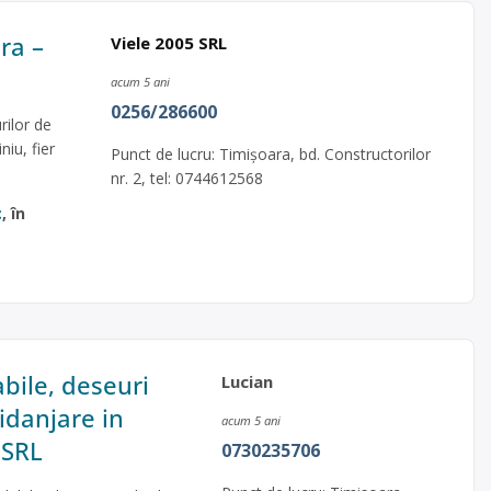
ara –
Viele 2005 SRL
acum 5 ani
0256/286600
rilor de
iu, fier
Punct de lucru: Timișoara, bd. Constructorilor
nr. 2, tel: 0744612568
c
, în
abile, deseuri
Lucian
idanjare in
acum 5 ani
 SRL
0730235706