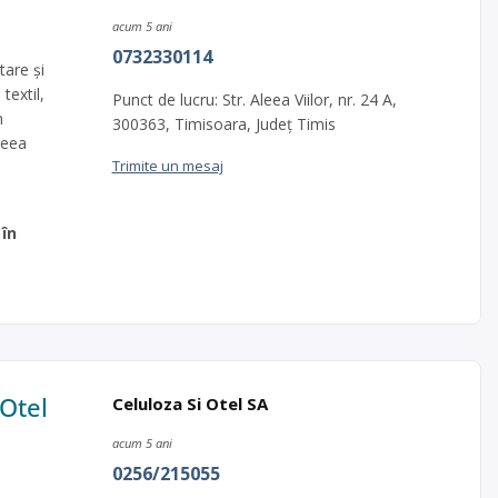
acum 5 ani
0732330114
are și
textil,
Punct de lucru: Str. Aleea Viilor, nr. 24 A,
n
300363, Timisoara, Județ Timis
leea
Trimite un mesaj
 în
 Otel
Celuloza Si Otel SA
acum 5 ani
0256/215055