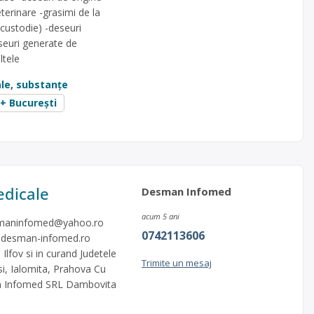
terinare -grasimi de la
custodie) -deseuri
eseuri generate de
ltele
le
,
substanțe
 + București
dicale
Desman Infomed
acum 5 ani
maninfomed@yahoo.ro
0742113606
.desman-infomed.ro
Ilfov si in curand Judetele
Trimite un mesaj
i, Ialomita, Prahova Cu
an Infomed SRL Dambovita