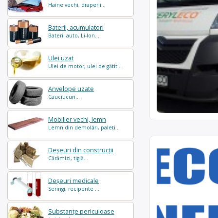
Haine vechi, draperii...
Baterii, acumulatori
Baterii auto, Li-Ion...
Ulei uzat
Ulei de motor, ulei de gătit...
Anvelope uzate
Cauciucuri...
Mobilier vechi, lemn
Lemn din demolări, paleți...
Deșeuri din construcții
Cărămizi, tiglă...
Deșeuri medicale
Seringi, recipente ...
Substanțe periculoase