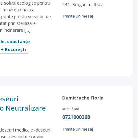
e solutii ecologice pentru
544, Bragadiru, Ilfov
liminarea finala a
Trimite un mesaj
poate presta serviciile de
tat prin sterilizare
n incinerare […]
le
,
substanțe
v + București
eseuri
Dumitrache Florin
o Neutralizare
acum 5 ani
0721000268
Trimite un mesaj
-deseuri medicale -deseuri
oase -deseuri de origine