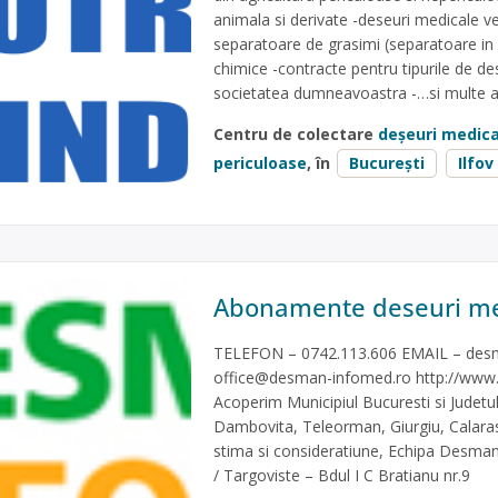
animala si derivate -deseuri medicale ve
separatoare de grasimi (separatoare in 
chimice -contracte pentru tipurile de d
societatea dumneavoastra -…si multe a
Centru de colectare
deșeuri medica
periculoase
, în
București
Ilfov
Abonamente deseuri me
TELEFON – 0742.113.606 EMAIL –
des
office@desman-infomed.ro
http://www
Acoperim Municipiul Bucuresti si Judetul 
Dambovita, Teleorman, Giurgiu, Calaras
stima si consideratiune, Echipa Desm
/ Targoviste – Bdul I C Bratianu nr.9