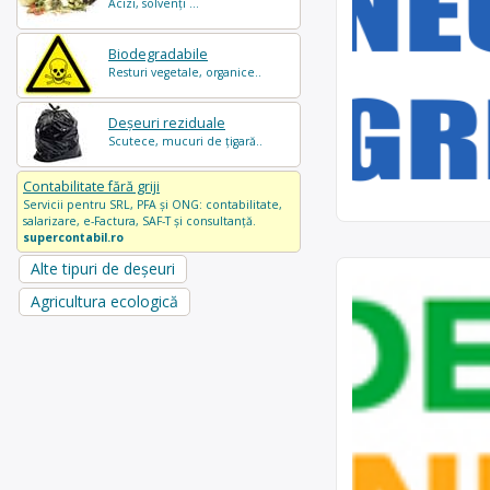
Acizi, solvenți ...
Biodegradabile
Resturi vegetale, organice..
Deșeuri reziduale
Scutece, mucuri de țigară..
Contabilitate fără griji
Servicii pentru SRL, PFA și ONG: contabilitate,
salarizare, e-Factura, SAF-T și consultanță.
supercontabil.ro
Alte tipuri de deșeuri
Agricultura ecologică