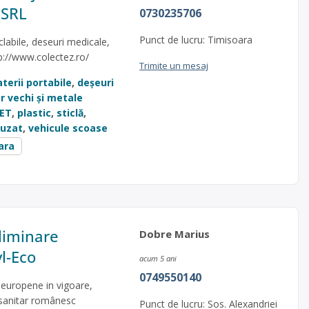
 SRL
0730235706
Punct de lucru: Timisoara
clabile, deseuri medicale,
tp://www.colectez.ro/
Trimite un mesaj
terii portabile
,
deșeuri
er vechi și metale
ET
,
plastic
,
sticlă
,
 uzat
,
vehicule scoase
ara
eliminare
Dobre Marius
l-Eco
acum 5 ani
0749550140
 europene in vigoare,
 sanitar românesc
Punct de lucru: Sos. Alexandriei