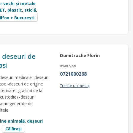
er vechi și metale
ET
,
plastic
,
sticlă
,
Ilfov + București
e deseuri de
Dumitrache Florin
asi
acum 5 ani
0721000268
-deseuri medicale -deseuri
oase -deseuri de origine
Trimite un mesaj
terinare -grasimi de la
custodie) -deseuri
eseuri generate de
ltele
gine animală
,
deșeuri
n
Călărași