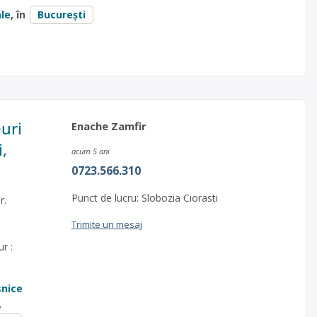
le
, în
București
uri
Enache Zamfir
,
acum 5 ani
0723.566.310
Punct de lucru: Slobozia Ciorasti
r.
Trimite un mesaj
e
r :
snice
,