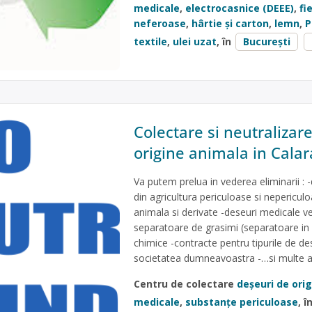
medicale
,
electrocasnice (DEEE)
,
fi
neferoase
,
hârtie și carton
,
lemn
,
P
textile
,
ulei uzat
, în
București
Colectare si neutralizar
origine animala in Calar
Va putem prelua in vederea eliminarii : 
din agricultura periculoase si nepericul
animala si derivate -deseuri medicale ve
separatoare de grasimi (separatoare in 
chimice -contracte pentru tipurile de d
societatea dumneavoastra -…si multe a
Centru de colectare
deșeuri de ori
medicale
,
substanțe periculoase
, î