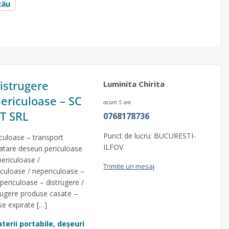
cău
distrugere
Luminita Chirita
ericuloase – SC
acum 5 ani
T SRL
0768178736
Punct de lucru: BUCURESTI-
iculoase – transport
ILFOV
ratare deseuri periculoase
periculoase /
Trimite un mesaj
iculoase / nepericuloase –
epericuloase – distrugere /
rugere produse casate –
se expirate […]
terii portabile
,
deșeuri