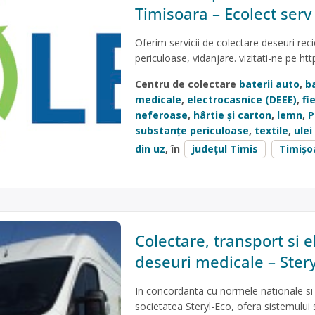
Timisoara – Ecolect serv
Oferim servicii de colectare deseuri reci
periculoase, vidanjare. vizitati-ne pe ht
Centru de colectare
baterii auto
,
ba
medicale
,
electrocasnice (DEEE)
,
fi
neferoase
,
hârtie și carton
,
lemn
,
P
substanțe periculoase
,
textile
,
ulei
din uz
, în
județul Timis
Timișo
Colectare, transport si 
deseuri medicale – Stery
In concordanta cu normele nationale si
societatea Steryl-Eco, ofera sistemului