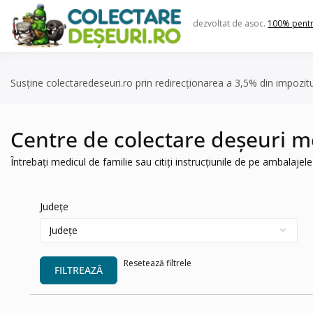
Skip
to
dezvoltat de asoc.
100% pent
content
Susține colectaredeseuri.ro prin redirecționarea a 3,5% din impozit
Centre de colectare deșeuri m
Întrebați medicul de familie sau citiți instrucțiunile de pe ambalaj
Județe
Resetează filtrele
FILTREAZĂ