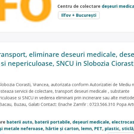
Centru de colectare
deșeuri medica
Ilfov + București
transport, eliminare deseuri medicale, dese
si nepericuloase, SNCU in Slobozia Ciorasti
 Slobozia Ciorasti, Vrancea, autorizata conform Autorizatiei de Mediu n
steaza servicii de colectare, transport deseuri medicale , substante
riculoase si SNCU in vederea eliminarii prin incinerare sau alte metod
 Bacau, Buzau, Galati Contact: Enache Zamfir : 0723.566.310 Popa Artu
are
baterii auto
,
baterii portabile
,
deșeuri medicale
,
electroca
 și metale neferoase
,
hârtie și carton
,
lemn
,
PET
,
plastic
,
sticlă