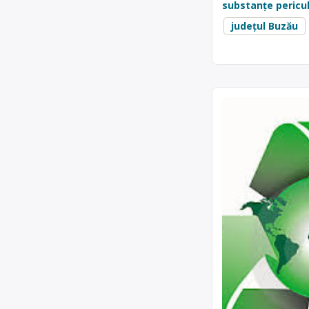
substanțe pericu
județul Buzău