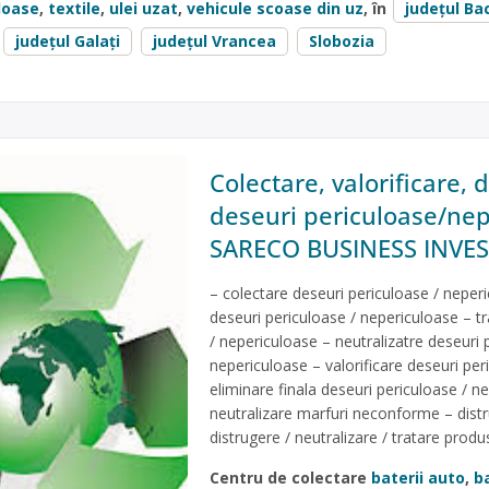
loase
,
textile
,
ulei uzat
,
vehicule scoase din uz
, în
județul Ba
județul Galați
județul Vrancea
Slobozia
Colectare, valorificare, 
deseuri periculoase/nep
SARECO BUSINESS INVES
– colectare deseuri periculoase / neper
deseuri periculoase / nepericuloase – t
/ nepericuloase – neutralizatre deseuri 
nepericuloase – valorificare deseuri per
eliminare finala deseuri periculoase / n
neutralizare marfuri neconforme – dist
distrugere / neutralizare / tratare produ
Centru de colectare
baterii auto
,
ba