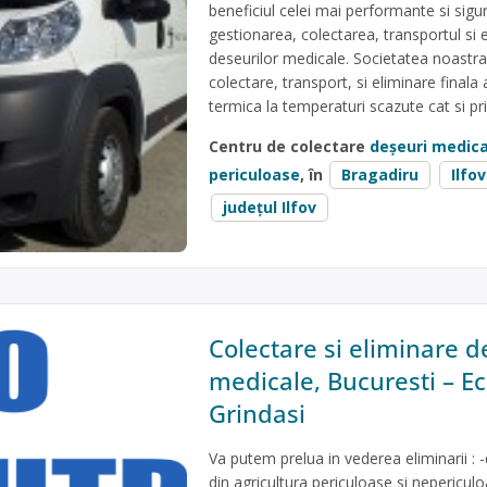
beneficiul celei mai performante si sigur
gestionarea, colectarea, transportul si e
deseurilor medicale. Societatea noastra 
colectare, transport, si eliminare finala a
termica la temperaturi scazute cat si pri
Centru de colectare
deșeuri medica
periculoase
, în
Bragadiru
Ilfo
județul Ilfov
Colectare si eliminare d
medicale, Bucuresti – Ec
Grindasi
Va putem prelua in vederea eliminarii : 
din agricultura periculoase si nepericul