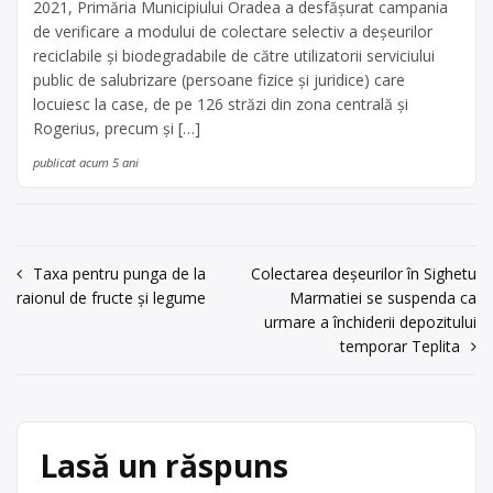
2021, Primăria Municipiului Oradea a desfășurat campania
de verificare a modului de colectare selectiv a deșeurilor
reciclabile și biodegradabile de către utilizatorii serviciului
public de salubrizare (persoane fizice și juridice) care
locuiesc la case, de pe 126 străzi din zona centrală și
Rogerius, precum și […]
publicat acum 5 ani
Navigare
Taxa pentru punga de la
Colectarea deșeurilor în Sighetu
raionul de fructe și legume
Marmatiei se suspenda ca
în
urmare a închiderii depozitului
articole
temporar Teplita
Lasă un răspuns