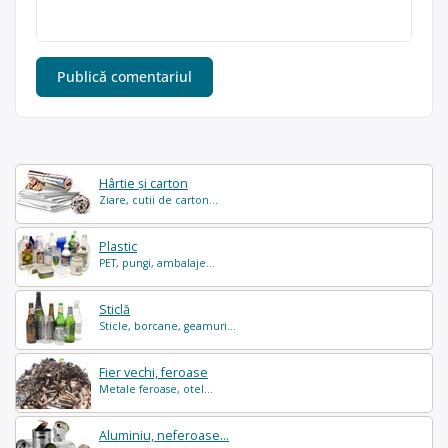
Hârtie și carton
Ziare, cutii de carton...
Plastic
PET, pungi, ambalaje...
Sticlă
Sticle, borcane, geamuri...
Fier vechi, feroase
Metale feroase, otel...
Aluminiu, neferoase...