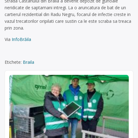
Strada Castanului din Braila a devenit depozit de gunoaie
neridicate de saptamani intregi. La o aruncatura de bat de un
cartierul rezidential din Radu Negru, focarul de infectie creste in
vazul trecatorilor oripilati care sustin ca le este scraba sa treaca
prin zona.
Via
InfoBrăila
Etichete:
Braila