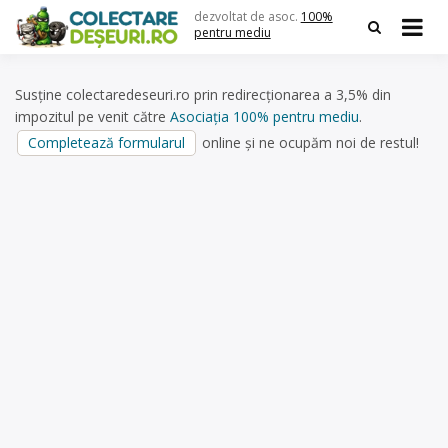
Skip
dezvoltat de asoc.
100%
to
pentru mediu
content
Susține colectaredeseuri.ro prin redirecționarea a 3,5% din
impozitul pe venit către
Asociația 100% pentru mediu
.
Completează formularul
online și ne ocupăm noi de restul!