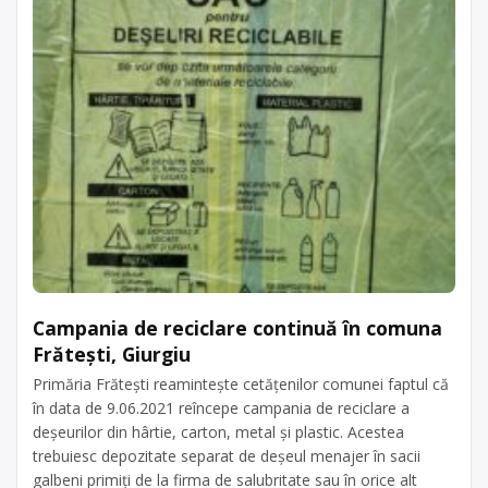
Campania de reciclare continuă în comuna
Frăteşti, Giurgiu
Primăria Frăteşti reaminteşte cetăţenilor comunei faptul că
în data de 9.06.2021 reîncepe campania de reciclare a
deșeurilor din hârtie, carton, metal şi plastic. Acestea
trebuiesc depozitate separat de deșeul menajer în sacii
galbeni primiți de la firma de salubritate sau în orice alt