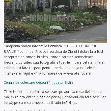
Campania marca Infobraila intitulata “NU FI TU GUNOIUL
BRAILEI!” continua. Provocarea data de Ziarul Infobraila a fost
acceptata de cititorii braileni, cititori care ne semnaleaza
frecvent, cu video sau fotografii, situatiile in care cetatenii fara
educatie si fara respect pentru mediu arunca gunoaiele la
intamplare, “ajutand” la formarea de adevarate focare.
Centre de colectare deşeuri în județul Brăila
Zilele trecute am primit o sesizare pe adresa redactiei prin care
mai multi braileni se plang de peisajul dezolant din fata casei lor,
peisaj pe care sunt nevoiti sa il “admire” zilnic.