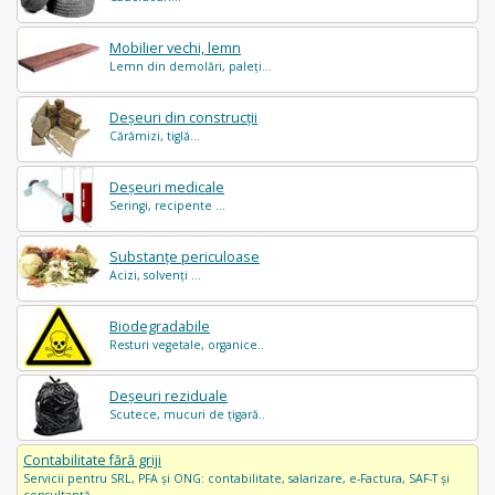
Mobilier vechi, lemn
Lemn din demolări, paleți...
Deșeuri din construcții
Cărămizi, tiglă...
Deșeuri medicale
Seringi, recipente ...
Substanțe periculoase
Acizi, solvenți ...
Biodegradabile
Resturi vegetale, organice..
Deșeuri reziduale
Scutece, mucuri de țigară..
Contabilitate fără griji
Servicii pentru SRL, PFA și ONG: contabilitate, salarizare, e-Factura, SAF-T și