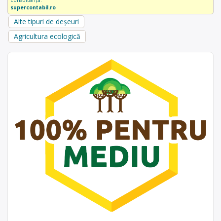
consultanță.
supercontabil.ro
Alte tipuri de deșeuri
Agricultura ecologică