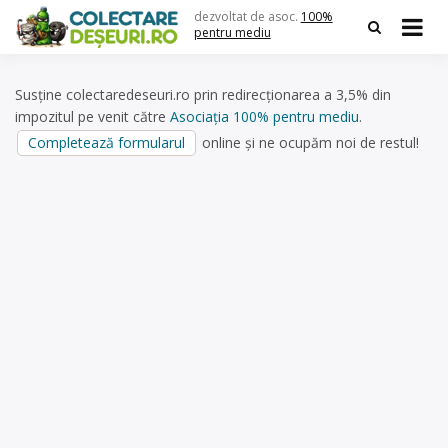
Skip
dezvoltat de asoc.
100%
to
pentru mediu
content
Susține colectaredeseuri.ro prin redirecționarea a 3,5% din
impozitul pe venit către
Asociația 100% pentru mediu
.
Completează formularul
online și ne ocupăm noi de restul!