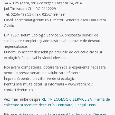
SA – Timișoara, str. Gheorghe Lazăr nr.24, et 4,
Jud Timișoara CUI: RO 9112229
Tel: 0256/499.537; fax: 0256/499.499
Email:
secretariat@retim.ro
Director General:Pascu Dan Petoi
Ovidiu
Din 1997, Retim Ecologic Service SA prestează servicii de
salubrizare complete și administrează depozite de deșeuri
nepericuloase.
Punem un accent deosebit pe acțiunile de educație civică și
ecologică, în special în rândul elevilor.
Noi avem competență, dotare tehnică și experiența necesară
pentru a presta servicii de salubrizare eficiente.
Împreună pentru un viitor verde și ecologic.
Pentru mai multe detalii și informații – www.retim.ro /
contact@retim.ro
Vezi mai multe despre
RETIM ECOLOGIC SERVICE SA - Firmă de
colectare și reciclare deșeuri în Timișoara, județul Timiș
Etichete:
Acțiunde de colectare separată a deșeurilor
,
Deșeuri