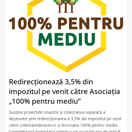
Redirecționează 3,5% din
impozitul pe venit către Asociația
„100% pentru mediu”
Susține proiectele noastre și colectarea separată a
deșeurilor prin redirecționarea a 3,5% din impozitul pe venit
către colectaredeseuri.ro și Asociația 100% pentru mediu.
Completează formularul online și ne ocupăm noi de restul!