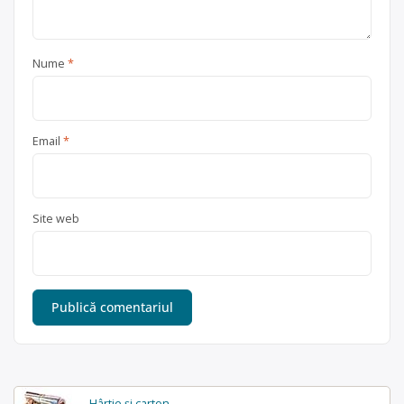
Nume
*
Email
*
Site web
Hârtie și carton