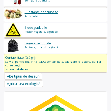
Seringi, recipente ...
Substanțe periculoase
Acizi, solvenți ...
Biodegradabile
Resturi vegetale, organice..
Deșeuri reziduale
Scutece, mucuri de țigară..
Contabilitate fără griji
Servicii pentru SRL, PFA și ONG: contabilitate, salarizare, e-Factura, SAF-T și
consultanță.
supercontabil.ro
Alte tipuri de deșeuri
Agricultura ecologică