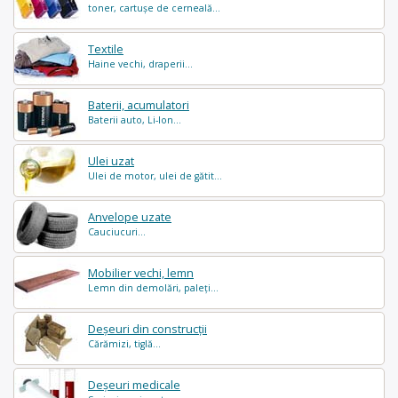
toner, cartușe de cerneală...
Textile
Haine vechi, draperii...
Baterii, acumulatori
Baterii auto, Li-Ion...
Ulei uzat
Ulei de motor, ulei de gătit...
Anvelope uzate
Cauciucuri...
Mobilier vechi, lemn
Lemn din demolări, paleți...
Deșeuri din construcții
Cărămizi, tiglă...
Deșeuri medicale