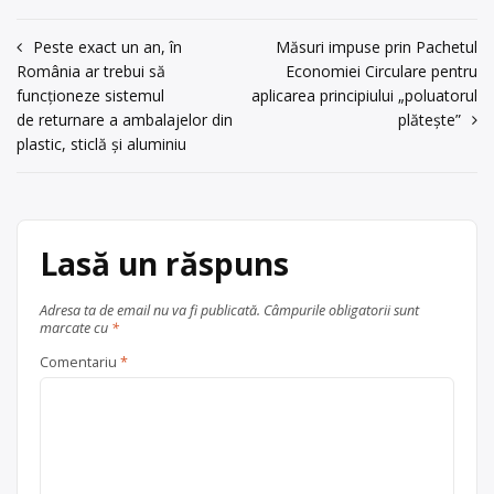
Navigare
Peste exact un an, în
Măsuri impuse prin Pachetul
România ar trebui să
Economiei Circulare pentru
în
funcționeze sistemul
aplicarea principiului „poluatorul
articole
de returnare a ambalajelor din
plătește”
plastic, sticlă și aluminiu
Lasă un răspuns
Adresa ta de email nu va fi publicată.
Câmpurile obligatorii sunt
marcate cu
*
Comentariu
*