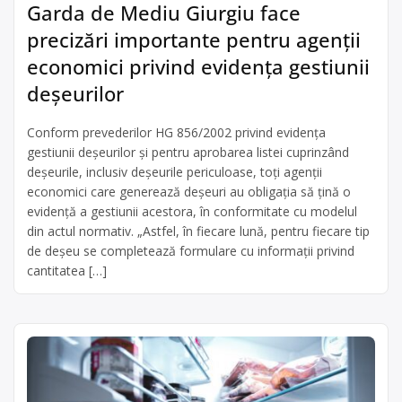
Garda de Mediu Giurgiu face
precizări importante pentru agenții
economici privind evidenţa gestiunii
deşeurilor
Conform prevederilor HG 856/2002 privind evidenţa
gestiunii deşeurilor şi pentru aprobarea listei cuprinzând
deşeurile, inclusiv deşeurile periculoase, toți agenţii
economici care generează deşeuri au obligaţia să ţină o
evidenţă a gestiunii acestora, în conformitate cu modelul
din actul normativ. „Astfel, în fiecare lună, pentru fiecare tip
de deșeu se completează formulare cu informații privind
cantitatea […]