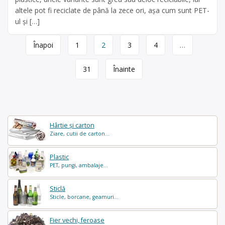
altele pot fi reciclate de până la zece ori, așa cum sunt PET-
ul și […]
Page
Înapoi
1
2
3
4
…
navigation
31
Înainte
Hârtie și carton
Ziare, cutii de carton...
Plastic
PET, pungi, ambalaje...
Sticlă
Sticle, borcane, geamuri...
Fier vechi, feroase