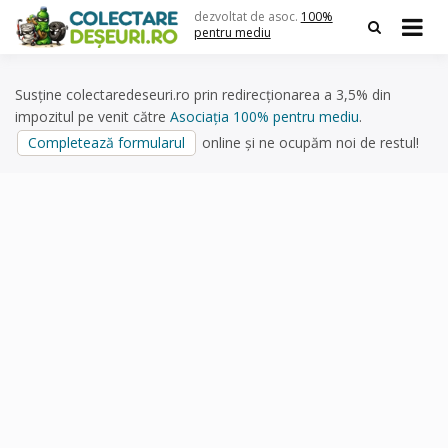
Skip
dezvoltat de asoc.
100%
to
pentru mediu
content
Susține colectaredeseuri.ro prin redirecționarea a 3,5% din
impozitul pe venit către
Asociația 100% pentru mediu
.
Completează formularul
online și ne ocupăm noi de restul!