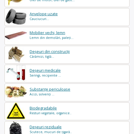
Ulei de motor, ulei de gătit...
Anvelope uzate
Cauciucuri...
Mobilier vechi, lemn
Lemn din demolări, paleți...
Deșeuri din construcții
Cărămizi, tiglă...
Deșeuri medicale
Seringi, recipente ...
Substanțe periculoase
Acizi, solvenți ...
Biodegradabile
Resturi vegetale, organice..
Deșeuri reziduale
Scutece, mucuri de țigară..