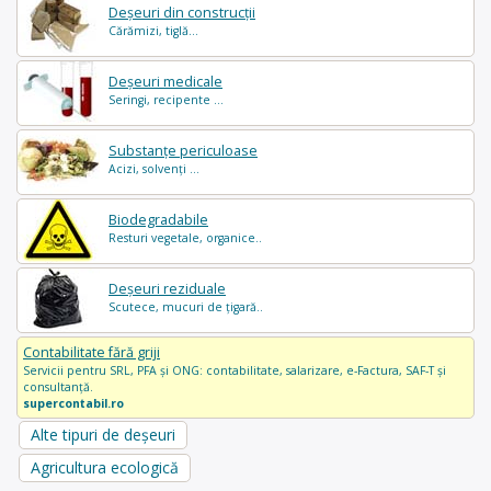
Deșeuri din construcții
Cărămizi, tiglă...
Deșeuri medicale
Seringi, recipente ...
Substanțe periculoase
Acizi, solvenți ...
Biodegradabile
Resturi vegetale, organice..
Deșeuri reziduale
Scutece, mucuri de țigară..
Contabilitate fără griji
Servicii pentru SRL, PFA și ONG: contabilitate, salarizare, e-Factura, SAF-T și
consultanță.
supercontabil.ro
Alte tipuri de deșeuri
Agricultura ecologică