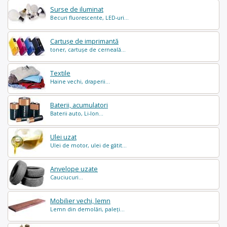
Surse de iluminat
Becuri fluorescente, LED-uri...
Cartușe de imprimantă
toner, cartușe de cerneală...
Textile
Haine vechi, draperii...
Baterii, acumulatori
Baterii auto, Li-Ion...
Ulei uzat
Ulei de motor, ulei de gătit...
Anvelope uzate
Cauciucuri...
Mobilier vechi, lemn
Lemn din demolări, paleți...