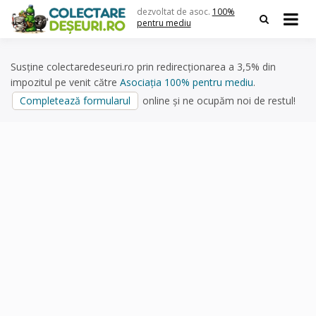
Skip
dezvoltat de asoc.
100%
to
pentru mediu
content
Susține colectaredeseuri.ro prin redirecționarea a 3,5% din
impozitul pe venit către
Asociația 100% pentru mediu
.
Completează formularul
online și ne ocupăm noi de restul!