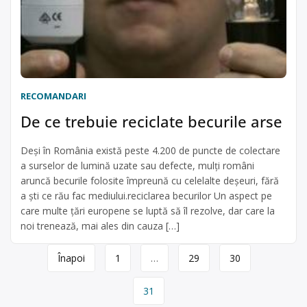
RECOMANDARI
De ce trebuie reciclate becurile arse
Deşi în România există peste 4.200 de puncte de colectare
a surselor de lumină uzate sau defecte, mulţi români
aruncă becurile folosite împreună cu celelalte deşeuri, fără
a şti ce rău fac mediului.reciclarea becurilor Un aspect pe
care multe ţări europene se luptă să îl rezolve, dar care la
noi trenează, mai ales din cauza […]
Page
Înapoi
1
…
29
30
navigation
31