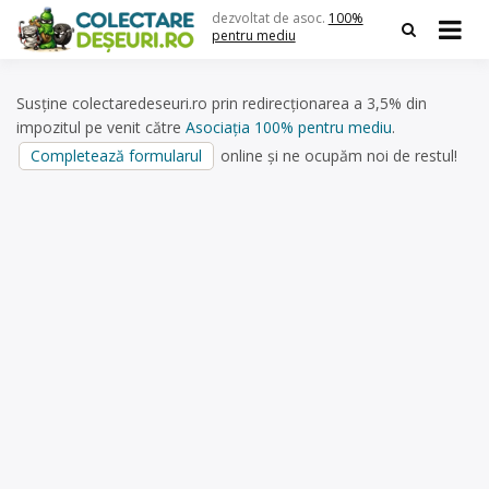
Skip
dezvoltat de asoc.
100%
to
pentru mediu
content
Susține colectaredeseuri.ro prin redirecționarea a 3,5% din
impozitul pe venit către
Asociația 100% pentru mediu
.
Completează formularul
online și ne ocupăm noi de restul!