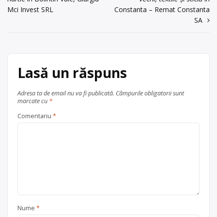
în
Sediu social:SC LARISUCA GOB SRL,
Mci Invest SRL
Constanta – Remat Constanta
– Tg. Jiu, Str.Aleea Microcolonie,
Trimite un mesaj
articole
SA
nr.18, […]
Centru de colectare
anvelope
uzate
,
baterii auto
,
electrocasnice (DEEE)
,
fier vechi
Lasă un răspuns
și metale neferoase
,
hârtie și
carton
,
lemn
,
sticlă
,
textile
, în
Adresa ta de email nu va fi publicată.
Câmpurile obligatorii sunt
județul Gorj
Târgu Jiu
marcate cu
*
Comentariu
*
Nume
*