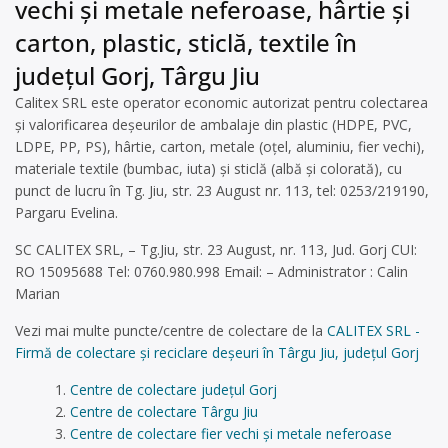
vechi și metale neferoase, hârtie și
carton, plastic, sticlă, textile în
județul Gorj, Târgu Jiu
Calitex SRL este operator economic autorizat pentru colectarea
și valorificarea deșeurilor de ambalaje din plastic (HDPE, PVC,
LDPE, PP, PS), hârtie, carton, metale (oțel, aluminiu, fier vechi),
materiale textile (bumbac, iuta) și sticlă (albă și colorată), cu
punct de lucru în Tg. Jiu, str. 23 August nr. 113, tel: 0253/219190,
Pargaru Evelina.
SC CALITEX SRL, – Tg.Jiu, str. 23 August, nr. 113, Jud. Gorj CUI:
RO 15095688 Tel: 0760.980.998 Email: – Administrator : Calin
Marian
Vezi mai multe puncte/centre de colectare de la
CALITEX SRL -
Firmă de colectare și reciclare deșeuri în Târgu Jiu, județul Gorj
Centre de colectare județul Gorj
Centre de colectare Târgu Jiu
Centre de colectare fier vechi și metale neferoase