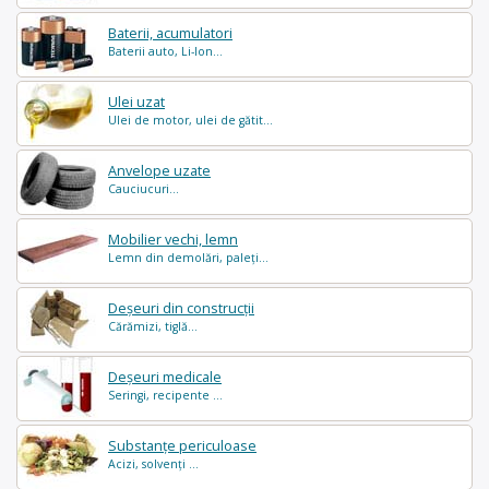
Baterii, acumulatori
Baterii auto, Li-Ion...
Ulei uzat
Ulei de motor, ulei de gătit...
Anvelope uzate
Cauciucuri...
Mobilier vechi, lemn
Lemn din demolări, paleți...
Deșeuri din construcții
Cărămizi, tiglă...
Deșeuri medicale
Seringi, recipente ...
Substanțe periculoase
Acizi, solvenți ...