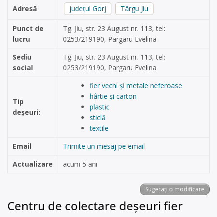
Adresă
județul Gorj
Târgu Jiu
Punct de
Tg. Jiu, str. 23 August nr. 113, tel:
lucru
0253/219190, Pargaru Evelina
Sediu
Tg. Jiu, str. 23 August nr. 113, tel:
social
0253/219190, Pargaru Evelina
fier vechi și metale neferoase
hârtie și carton
Tip
plastic
deșeuri:
sticlă
textile
Email
Trimite un mesaj pe email
Actualizare
acum 5 ani
Sugerați o modificare
Centru de colectare deșeuri fier