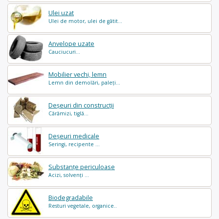
Ulei uzat
Ulei de motor, ulei de gătit...
Anvelope uzate
Cauciucuri...
Mobilier vechi, lemn
Lemn din demolări, paleți...
Deșeuri din construcții
Cărămizi, tiglă...
Deșeuri medicale
Seringi, recipente ...
Substanțe periculoase
Acizi, solvenți ...
Biodegradabile
Resturi vegetale, organice..