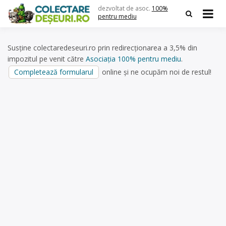
Skip
dezvoltat de asoc.
100%
to
pentru mediu
content
Susține colectaredeseuri.ro prin redirecționarea a 3,5% din
impozitul pe venit către
Asociația 100% pentru mediu
.
Completează formularul
online și ne ocupăm noi de restul!