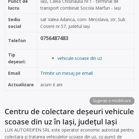
Punct de
Iași, Calea Chisinaului nr.1 - terminal de
lucru
transport combinat Socola Marfuri - Iași
Sediu
sat Valea Adanca, com. Miroslava, str. Sub
social
Cosere nr.57, judetul Iași
0756487483
Telefon
Tip
vehicule scoase din uz
deșeuri:
Email
Trimite un mesaj pe email
Actualizare
acum 6 ani
Sugerați o modificare
Centru de colectare deșeuri vehicule
scoase din uz în Iași, județul Iași
LUK AUTOREIFEN SRL este operator economic autorizat pentru
colectara și tratarea vehiculelor scoase din uz, cu punct de