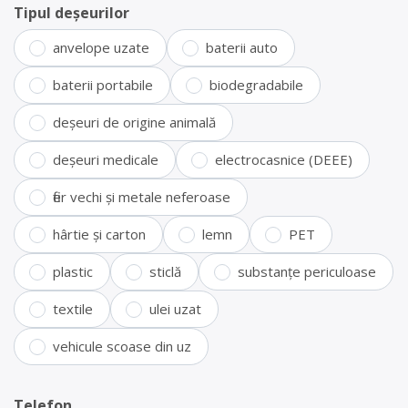
Tipul deșeurilor
anvelope uzate
baterii auto
baterii portabile
biodegradabile
deșeuri de origine animală
deșeuri medicale
electrocasnice (DEEE)
fier vechi și metale neferoase
hârtie și carton
lemn
PET
plastic
sticlă
substanțe periculoase
textile
ulei uzat
vehicule scoase din uz
Telefon