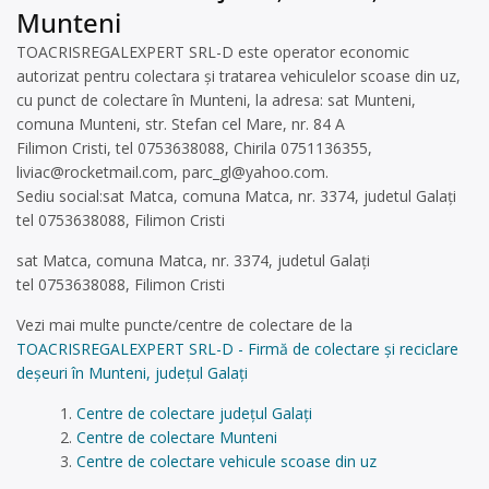
Munteni
TOACRISREGALEXPERT SRL-D este operator economic
autorizat pentru colectara și tratarea vehiculelor scoase din uz,
cu punct de colectare în Munteni, la adresa: sat Munteni,
comuna Munteni, str. Stefan cel Mare, nr. 84 A
Filimon Cristi, tel 0753638088, Chirila 0751136355,
liviac@rocketmail.com
,
parc_gl@yahoo.com
.
Sediu social:sat Matca, comuna Matca, nr. 3374, judetul Galați
tel 0753638088, Filimon Cristi
sat Matca, comuna Matca, nr. 3374, judetul Galați
tel 0753638088, Filimon Cristi
Vezi mai multe puncte/centre de colectare de la
TOACRISREGALEXPERT SRL-D - Firmă de colectare și reciclare
deșeuri în Munteni, județul Galați
Centre de colectare județul Galați
Centre de colectare Munteni
Centre de colectare vehicule scoase din uz