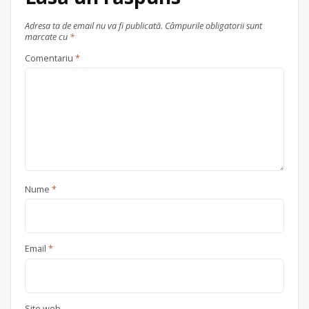
Trimite un mesaj
Adresa ta de email nu va fi publicată.
Câmpurile obligatorii sunt
marcate cu
*
Comentariu
*
Nume
*
Email
*
Site web