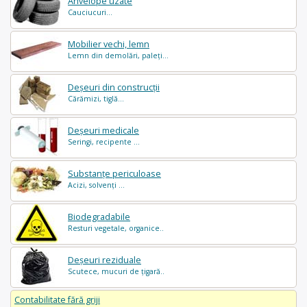
Anvelope uzate
Cauciucuri...
Mobilier vechi, lemn
Lemn din demolări, paleți...
Deșeuri din construcții
Cărămizi, tiglă...
Deșeuri medicale
Seringi, recipente ...
Substanțe periculoase
Acizi, solvenți ...
Biodegradabile
Resturi vegetale, organice..
Deșeuri reziduale
Scutece, mucuri de țigară..
Contabilitate fără griji