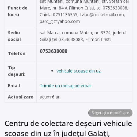
sat Munteni, comuna Munteni, str. Stefan cel
Punct de
Mare, nr. 84 A Filimon Cristi, tel 0753638088,
lucru
Chirila 0751136355,
liviac@rocketmail.com
,
parc_gl@yahoo.com
Sediu
sat Matca, comuna Matca, nr. 3374, judetul
social
Galați tel 0753638088, Filimon Cristi
0753638088
Telefon
Tip
vehicule scoase din uz
deșeuri:
Email
Trimite un mesaj pe email
Actualizare
acum 6 ani
Sugerați o modificare
Centru de colectare deșeuri vehicule
scoase din uz în județul Galați,