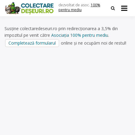
Skip
dezvoltat de asoc.
100%
to
pentru mediu
content
Susține colectaredeseuri.ro prin redirecționarea a 3,5% din
impozitul pe venit către
Asociația 100% pentru mediu
.
Completează formularul
online și ne ocupăm noi de restul!