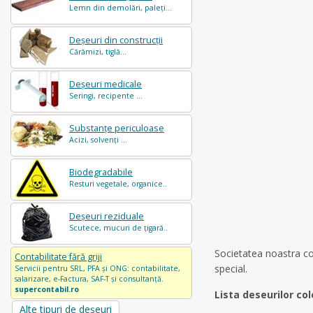
Lemn din demolări, paleți...
Deșeuri din construcții
Cărămizi, tiglă...
Deșeuri medicale
Seringi, recipente ...
Substanțe periculoase
Acizi, solvenți ...
Biodegradabile
Resturi vegetale, organice..
Deșeuri reziduale
Scutece, mucuri de țigară..
Societatea noastra col
Contabilitate fără griji
special.
Servicii pentru SRL, PFA și ONG: contabilitate,
salarizare, e-Factura, SAF-T și consultanță.
supercontabil.ro
Lista deseurilor col
Alte tipuri de deșeuri