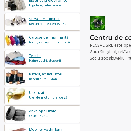
Electrice și electronice
Frigidere, televizoare...
Surse de iluminat
Becuri fluorescente, LED-uri...
Centru de co
Cartușe de imprimantă
toner, cartușe de cerneală...
RECSAL SRL este operat
Gara Siutghiol, tel/f
Textile
Sediu social:Ovidiu, i
Haine vechi, draperii...
Baterii, acumulatori
Baterii auto, Li-Ion...
Ulei uzat
Ulei de motor, ulei de gătit...
Anvelope uzate
Cauciucuri...
Mobilier vechi, lemn