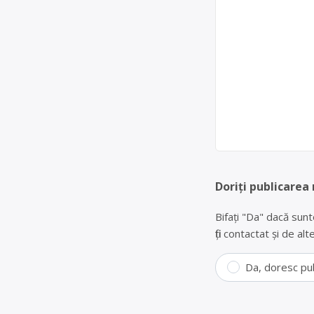
Doriți publicarea
Bifați "Da" dacă sunt
fiți contactat și de a
Da, doresc pu