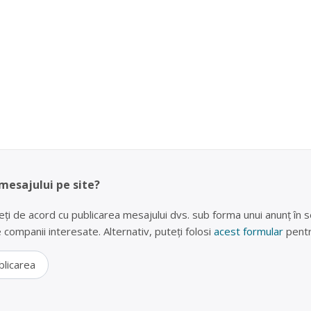
 mesajului pe site?
eți de acord cu publicarea mesajului dvs. sub forma unui anunț în se
lte companii interesate. Alternativ, puteți folosi
acest formular
pentr
blicarea