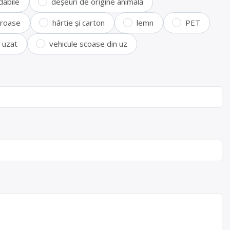
dabile
deșeuri de origine animală
feroase
hârtie și carton
lemn
PET
i uzat
vehicule scoase din uz