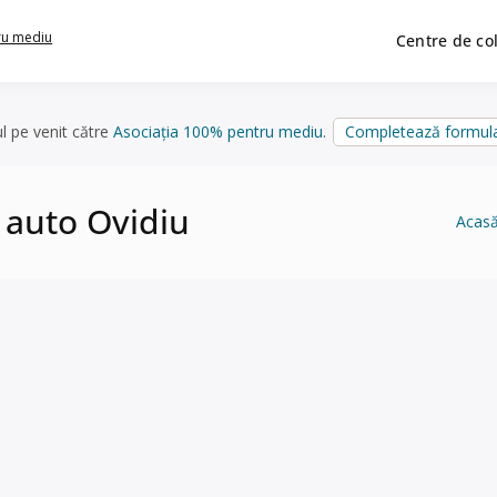
ru mediu
Centre de co
ul pe venit către
Asociația 100% pentru mediu
.
Completează formula
 auto Ovidiu
Acas