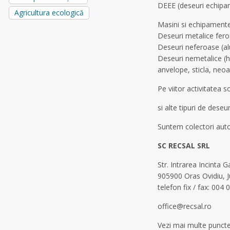
DEEE (deseuri echipam
Agricultura ecologică
Masini si echipament
Deseuri metalice feroa
Deseuri neferoase (al
Deseuri nemetalice (ha
anvelope, sticla, neoa
Pe viitor activitatea 
si alte tipuri de deseu
Suntem colectori auto
SC RECSAL SRL
Str. Intrarea Incinta G
905900 Oras Ovidiu, 
telefon fix / fax: 004
office@recsal.ro
Vezi mai multe puncte