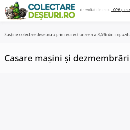
Skip
to
dezvoltat de asoc.
100% pent
content
Susține colectaredeseuri.ro prin redirecționarea a 3,5% din impozit
Casare mașini și dezmembrări