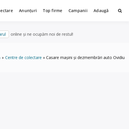
lectare
Anunțuri
Top firme
Campanii
Adaugă
rul
online și ne ocupăm noi de restul!
ă
Centre de colectare
Casare mașini și dezmembrări auto Ovidiu