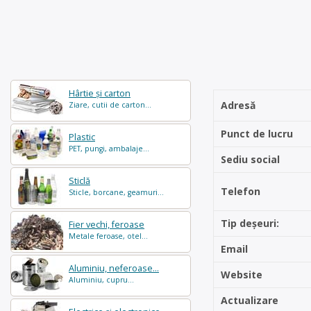
Hârtie și carton
Adresă
Ziare, cutii de carton...
Punct de lucru
Plastic
PET, pungi, ambalaje...
Sediu social
Sticlă
Telefon
Sticle, borcane, geamuri...
Tip deșeuri:
Fier vechi, feroase
Metale feroase, otel...
Email
Aluminiu, neferoase...
Website
Aluminiu, cupru...
Actualizare