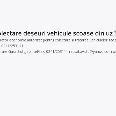
lectare deșeuri vehicule scoase din uz 
or economic autorizat pentru colectara și tratarea vehiculelor scoase
ax: 0241/253111
ntrare Gara Siutghiol, tel/fax: 0241/253111
recsal.ovidiu@yahoo.com
o