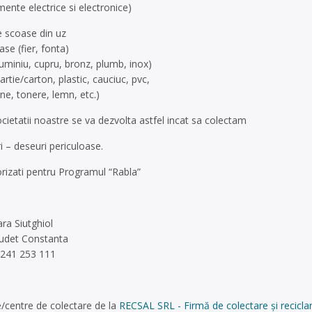
ente electrice si electronice)
e scoase din uz
se (fier, fonta)
uminiu, cupru, bronz, plumb, inox)
rtie/carton, plastic, cauciuc, pvc,
ne, tonere, lemn, etc.)
societatii noastre se va dezvolta astfel incat sa colectam
ri – deseuri periculoase.
rizati pentru Programul “Rabla”
ara Siutghiol
Judet Constanta
 0241 253 111
/centre de colectare de la
RECSAL SRL - Firmă de colectare și reciclar