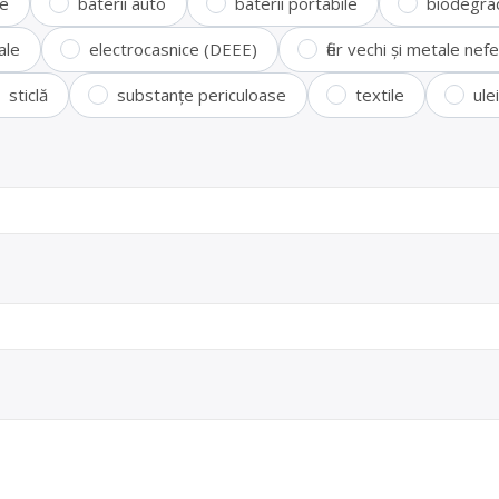
te
baterii auto
baterii portabile
biodegra
ale
electrocasnice (DEEE)
fier vechi și metale ne
sticlă
substanțe periculoase
textile
ule