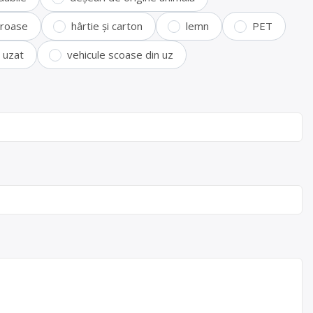
feroase
hârtie și carton
lemn
PET
i uzat
vehicule scoase din uz