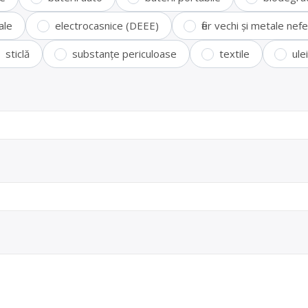
ale
electrocasnice (DEEE)
fier vechi și metale ne
sticlă
substanțe periculoase
textile
ule