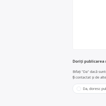
Doriți publicarea
Bifați "Da" dacă sunt
fiți contactat și de a
Da, doresc pu