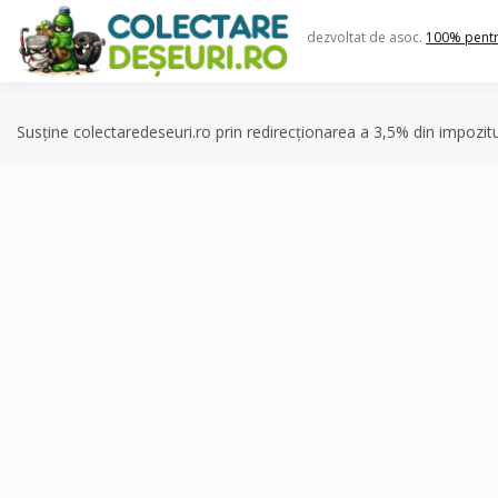
Skip
to
dezvoltat de asoc.
100% pent
content
Susține colectaredeseuri.ro prin redirecționarea a 3,5% din impozit