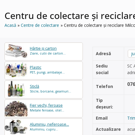
Centru de colectare și reciclar
Acasă
Centre de colectare
Centru de colectare și reciclare Milco
Hârtie și carton
Adresă
ju
Ziare, cutii de carton...
Sediu
SC 
Plastic
social
adr
PET, pungi, ambalaje...
07
Telefon
Sticlă
Sticle, borcane, geamuri...
Tip
Fier vechi, feroase
deșeuri:
Metale feroase, otel...
Email
Tri
Aluminiu, neferoase...
Actualizare
acu
Aluminiu, cupru...