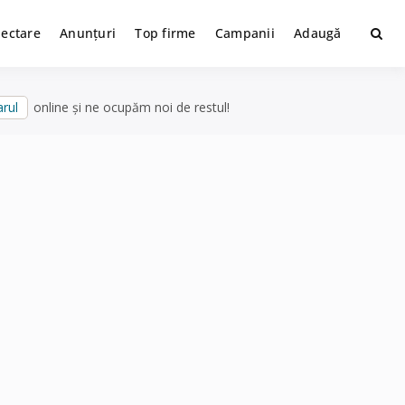
lectare
Anunțuri
Top firme
Campanii
Adaugă
rul
online și ne ocupăm noi de restul!