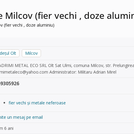
e Milcov (fier vechi , doze alumi
v (fier vechi , doze aluminiu)
dețul Olt
Milcov
ADRIMI METAL ECO SRL Olt Sat Ulmi, comuna Milcov, str. Prelungirea 
imimetaleco@yahoo.com
Administrator: Militaru Adrian Mirel
69305926
fier vechi și metale neferoase
mite un mesaj pe email
m 6 ani