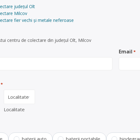
ectare județul Olt
lectare Milcov
ectare fier vechi și metale neferoase
ui centru de colectare din județul Olt, Milcov
Email
*
*
Localitate
te
baterii auto
baterii portabile
biodegra