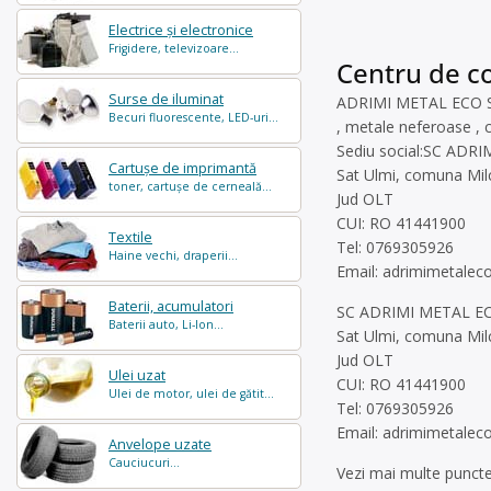
Electrice și electronice
Frigidere, televizoare...
Centru de co
Surse de iluminat
ADRIMI METAL ECO SRL
Becuri fluorescente, LED-uri...
, metale neferoase , c
Sediu social:SC ADR
Cartușe de imprimantă
Sat Ulmi, comuna Milco
toner, cartușe de cerneală...
Jud OLT
CUI: RO 41441900
Textile
Tel: 0769305926
Haine vechi, draperii...
Email:
adrimimetale
Baterii, acumulatori
SC ADRIMI METAL EC
Baterii auto, Li-Ion...
Sat Ulmi, comuna Milco
Jud OLT
Ulei uzat
CUI: RO 41441900
Ulei de motor, ulei de gătit...
Tel: 0769305926
Email:
adrimimetale
Anvelope uzate
Cauciucuri...
Vezi mai multe puncte