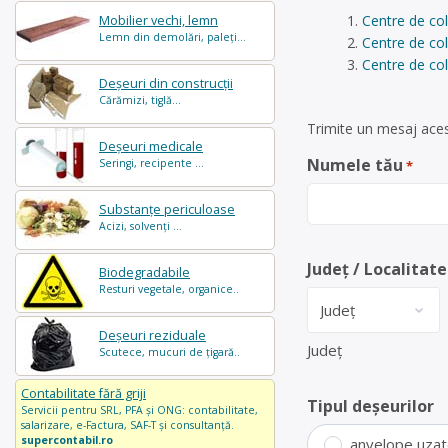
Centre de col
Mobilier vechi, lemn
Lemn din demolări, paleți...
Centre de co
Centre de col
Deșeuri din construcții
Cărămizi, tiglă...
Trimite un mesaj acest
Deșeuri medicale
Numele tău
Seringi, recipente ...
*
Substanțe periculoase
Acizi, solvenți ...
Județ / Localitate
Biodegradabile
Resturi vegetale, organice..
Deșeuri reziduale
Județ
Scutece, mucuri de țigară..
Contabilitate fără griji
Tipul deșeurilor
Servicii pentru SRL, PFA și ONG: contabilitate,
salarizare, e-Factura, SAF-T și consultanță.
supercontabil.ro
anvelope uza