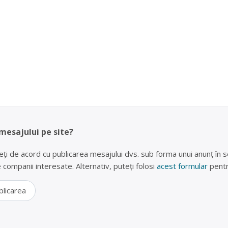
 mesajului pe site?
eți de acord cu publicarea mesajului dvs. sub forma unui anunț în se
lte companii interesate. Alternativ, puteți folosi
acest formular
pentr
blicarea