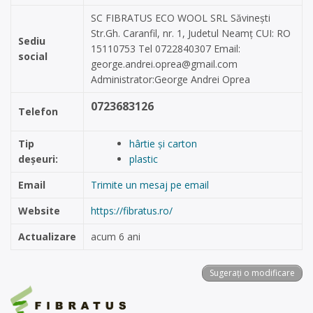
SC FIBRATUS ECO WOOL SRL Săvinești
Str.Gh. Caranfil, nr. 1, Judetul Neamț CUI: RO
Sediu
15110753 Tel 0722840307 Email:
social
george.andrei.oprea@gmail.com
Administrator:George Andrei Oprea
0723683126
Telefon
Tip
hârtie și carton
deșeuri:
plastic
Email
Trimite un mesaj pe email
Website
https://fibratus.ro/
Actualizare
acum 6 ani
Sugerați o modificare