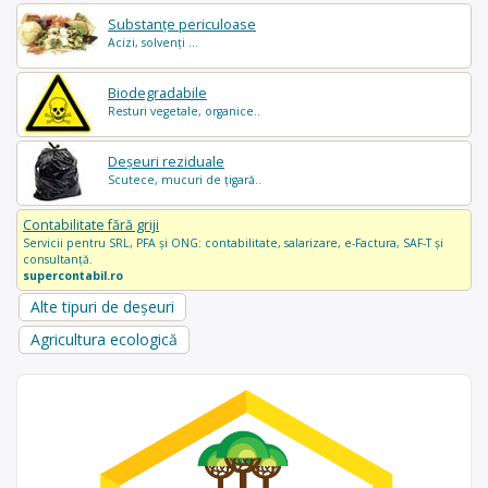
Substanțe periculoase
Acizi, solvenți ...
Biodegradabile
Resturi vegetale, organice..
Deșeuri reziduale
Scutece, mucuri de țigară..
Contabilitate fără griji
Servicii pentru SRL, PFA și ONG: contabilitate, salarizare, e-Factura, SAF-T și
consultanță.
supercontabil.ro
Alte tipuri de deșeuri
Agricultura ecologică