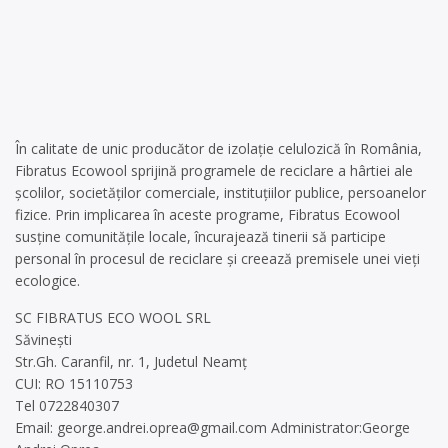
În calitate de unic producător de izolație celulozică în România,
Fibratus Ecowool sprijină programele de reciclare a hârtiei ale
școlilor, societăților comerciale, instituțiilor publice, persoanelor
fizice. Prin implicarea în aceste programe, Fibratus Ecowool
susține comunitățile locale, încurajează tinerii să participe
personal în procesul de reciclare și creează premisele unei vieți
ecologice.
SC FIBRATUS ECO WOOL SRL
Săvinești
Str.Gh. Caranfil, nr. 1, Judetul Neamț
CUI: RO 15110753
Tel 0722840307
Email:
george.andrei.oprea@gmail.com
Administrator:George