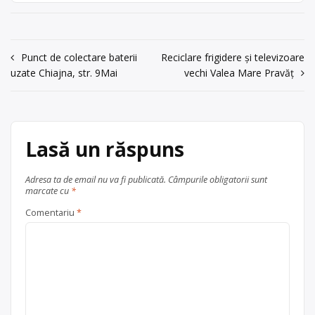
com. Săvinești, str. Chimiei, nr. 1E,
Săvinești, str.
liviu.turel@yahoo.com
. Sediu
Chimiei, nr. 1E,
social:oraș Târgu Neamț, Aleea
liviu.turel@yahoo.com
Tîrgului, Bl. A9, scara A, etj. 4, ap. 14,
Navigare
Punct de colectare baterii
Reciclare frigidere și televizoare
ad-tor Țurel Mădălina; tel.
acum 6 ani
uzate Chiajna, str. 9Mai
vechi Valea Mare Pravăț
0745/872650, 0745464977 (Țepeș […]
în
07458726500745464977
Centru de colectare
vehicule
articole
Trimite un mesaj
scoase din uz
, în
județul Neamț
Săvinești
Lasă un răspuns
Adresa ta de email nu va fi publicată.
Câmpurile obligatorii sunt
marcate cu
*
Comentariu
*