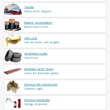
Textile
Haine vechi, draperii...
Baterii, acumulatori
Baterii auto, Li-Ion...
Ulei uzat
Ulei de motor, ulei de gătit...
Anvelope uzate
Cauciucuri...
Mobilier vechi, lemn
Lemn din demolări, paleți...
Deșeuri din construcții
Cărămizi, tiglă...
Deșeuri medicale
Seringi, recipente ...