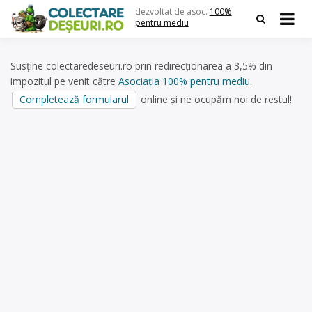
Skip
dezvoltat de asoc.
100%
to
pentru mediu
content
Susține colectaredeseuri.ro prin redirecționarea a 3,5% din
impozitul pe venit către
Asociația 100% pentru mediu
.
Completează formularul
online și ne ocupăm noi de restul!