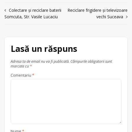
borbas_05@yahoo.com
Navigare
Colectare și reciclare baterii
Reciclare frigidere și televizoare
Administrator: Toba Nicolae
Somcuta, Str. Vasile Lucaciu
vechi Suceava
în
Centru de colectare
plastic
, în
județul Olt
Slatina
articole
Lasă un răspuns
Adresa ta de email nu va fi publicată.
Câmpurile obligatorii sunt
marcate cu
*
Comentariu
*
Nume
*