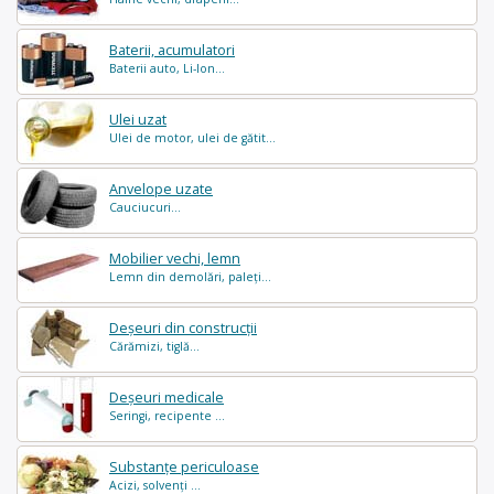
Baterii, acumulatori
Baterii auto, Li-Ion...
Ulei uzat
Ulei de motor, ulei de gătit...
Anvelope uzate
Cauciucuri...
Mobilier vechi, lemn
Lemn din demolări, paleți...
Deșeuri din construcții
Cărămizi, tiglă...
Deșeuri medicale
Seringi, recipente ...
Substanțe periculoase
Acizi, solvenți ...