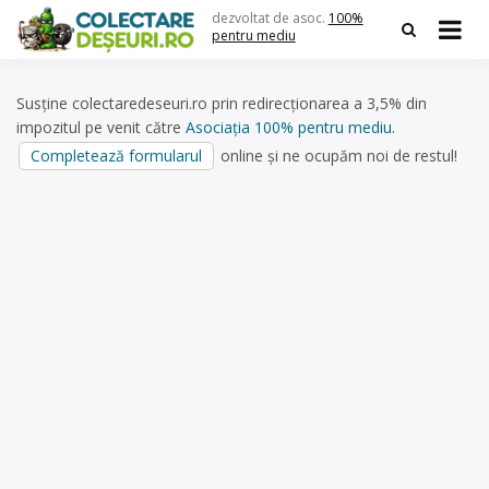
Skip
dezvoltat de asoc.
100%
to
pentru mediu
content
Susține colectaredeseuri.ro prin redirecționarea a 3,5% din
impozitul pe venit către
Asociația 100% pentru mediu
.
Completează formularul
online și ne ocupăm noi de restul!