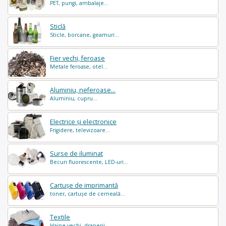
PET, pungi, ambalaje...
Sticlă
Sticle, borcane, geamuri...
Fier vechi, feroase
Metale feroase, otel...
Aluminiu, neferoase...
Aluminiu, cupru...
Electrice și electronice
Frigidere, televizoare...
Surse de iluminat
Becuri fluorescente, LED-uri...
Cartușe de imprimantă
toner, cartușe de cerneală...
Textile
Haine vechi, draperii...