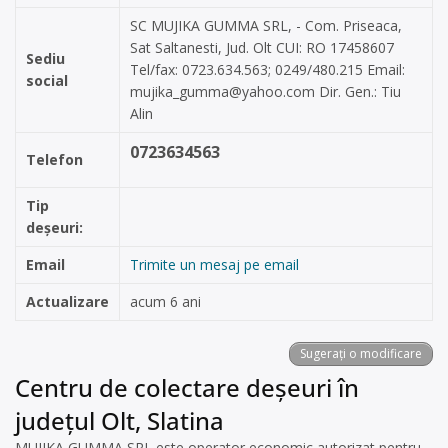
SC MUJIKA GUMMA SRL, - Com. Priseaca,
Sat Saltanesti, Jud. Olt CUI: RO 17458607
Sediu
Tel/fax: 0723.634.563; 0249/480.215 Email:
social
mujika_gumma@yahoo.com
Dir. Gen.: Tiu
Alin
0723634563
Telefon
Tip
deșeuri:
Email
Trimite un mesaj pe email
Actualizare
acum 6 ani
Sugerați o modificare
Centru de colectare deșeuri în
județul Olt, Slatina
MUJIKA GUMMA SRL este operator economic autorizat pentru