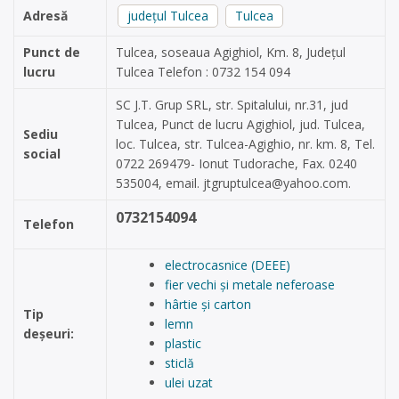
Adresă
județul Tulcea
Tulcea
Punct de
Tulcea, soseaua Agighiol, Km. 8, Județul
lucru
Tulcea Telefon : 0732 154 094
SC J.T. Grup SRL, str. Spitalului, nr.31, jud
Tulcea, Punct de lucru Agighiol, jud. Tulcea,
Sediu
loc. Tulcea, str. Tulcea-Agighio, nr. km. 8, Tel.
social
0722 269479- Ionut Tudorache, Fax. 0240
535004, email.
jtgruptulcea@yahoo.com
.
0732154094
Telefon
electrocasnice (DEEE)
fier vechi și metale neferoase
hârtie și carton
Tip
lemn
deșeuri:
plastic
sticlă
ulei uzat