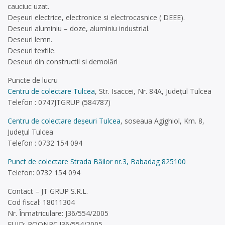
cauciuc uzat.
Deşeuri electrice, electronice si electrocasnice ( DEEE).
Deseuri aluminiu – doze, aluminiu industrial.
Deseuri lemn.
Deseuri textile.
Deseuri din constructii si demolări
Puncte de lucru
Centru de colectare Tulcea
, Str. Isaccei, Nr. 84A, Judeţul Tulcea
Telefon : 0747JTGRUP (584787)
Centru de colectare deșeuri Tulcea
, soseaua Agighiol, Km. 8,
Judeţul Tulcea
Telefon : 0732 154 094
Punct de colectare Strada Băilor nr.3, Babadag 825100
Telefon: 0732 154 094
Contact – JT GRUP S.R.L.
Cod fiscal: 18011304
Nr. Înmatriculare: J36/554/2005
EUID: ROONRC.J36/554/2005