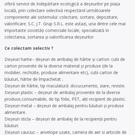
oferă servicii de ȋndepărtare ecologică a deşeurilor pe piaţa
locală, prin colectare selectivă respectȃnd următoarele
componente ale sistemului: colectare, sortare, depozitare,
valorificare. S.C. J.T. Grup S.R.L. este astazi, una dintre cele mai
importante societăţi comerciale locale, specializată ȋn
colectarea, sortarea şi valorificarea deşeurilor
Ce colectam selectiv ?
Deşeuri hartie– deşeuri de ambalaj de hârtie şi carton: cutii de
carton provenite de la diverse material şi produse (de la
mobilier, rechizite, produse alimentare etc), cutii carton de
băuturi, hârtie de împachetat ;
Deşeuri de hârtie, tip maculatură: docucumente, ziare, reviste.
Deşeuri plastic – deşeuri de ambalaj provenite de la diverse
produse,consumabile, de tip folie, PET, alţi recipient de plastic.
Deşeuri metal – deşeuri de ambalaj pentru băuturi şi produse
alimentare.
Deşeuri sticla – deşeuri de ambalaj de la recipienţii pentru
băuturi.
Deşeuri cauciuc – anvelope uzate, camera de aer si articole de