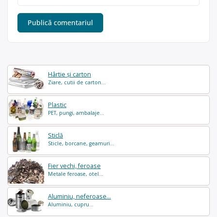
Hârtie și carton
Ziare, cutii de carton...
Plastic
PET, pungi, ambalaje...
Sticlă
Sticle, borcane, geamuri...
Fier vechi, feroase
Metale feroase, otel...
Aluminiu, neferoase...
Aluminiu, cupru...