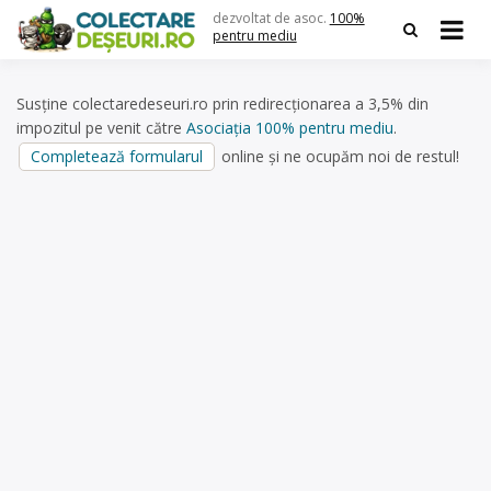
Skip
dezvoltat de asoc.
100%
to
pentru mediu
content
Susține colectaredeseuri.ro prin redirecționarea a 3,5% din
impozitul pe venit către
Asociația 100% pentru mediu
.
Completează formularul
online și ne ocupăm noi de restul!