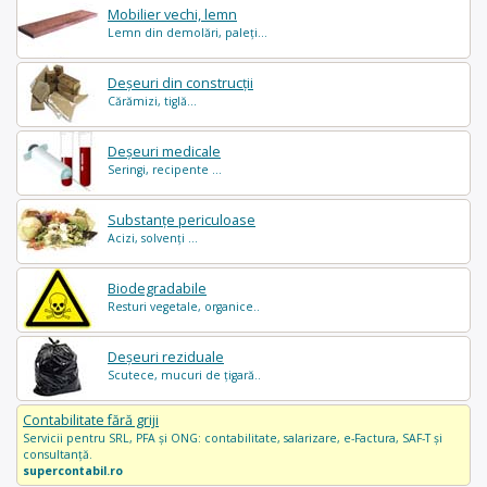
Mobilier vechi, lemn
Lemn din demolări, paleți...
Deșeuri din construcții
Cărămizi, tiglă...
Deșeuri medicale
Seringi, recipente ...
Substanțe periculoase
Acizi, solvenți ...
Biodegradabile
Resturi vegetale, organice..
Deșeuri reziduale
Scutece, mucuri de țigară..
Contabilitate fără griji
Servicii pentru SRL, PFA și ONG: contabilitate, salarizare, e-Factura, SAF-T și
consultanță.
supercontabil.ro