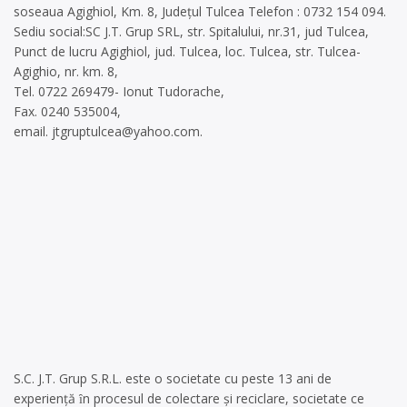
soseaua Agighiol, Km. 8, Județul Tulcea Telefon : 0732 154 094.
Sediu social:SC J.T. Grup SRL, str. Spitalului, nr.31, jud Tulcea,
Punct de lucru Agighiol, jud. Tulcea, loc. Tulcea, str. Tulcea-
Agighio, nr. km. 8,
Tel. 0722 269479- Ionut Tudorache,
Fax. 0240 535004,
email.
jtgruptulcea@yahoo.com
.
S.C. J.T. Grup S.R.L. este o societate cu peste 13 ani de
experienţă ȋn procesul de colectare şi reciclare, societate ce