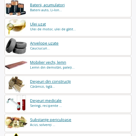
Baterii, acumulatori
Baterii auto, Li-Ion...
Ulei uzat
Ulei de motor, ulei de gătit...
Anvelope uzate
Cauciucuri...
Mobilier vechi, lemn
Lemn din demolări, paleți...
Deșeuri din construcții
Cărămizi, tiglă...
Deșeuri medicale
Seringi, recipente ...
Substanțe periculoase
Acizi, solvenți ...