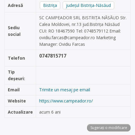
Adresă
Bistrița
județul Bistrița-Năsăud
SC CAMPEADOR SRL BISTRIȚA NĂSĂUD Str.
Calea Moldovei, nr.13 jud.Bistrița Năsăud
Sediu
CUI: RO 18467590 Tel: 0748579112 Email:
social
ovidiu.farcas@campeador.ro
Marketing
Manager: Ovidiu Farcas
0747815717
Telefon
Tip
deșeuri:
Email
Trimite un mesaj pe email
Website
https://www.campeador.ro/
Actualizare
acum 6 ani
Sugerați o modificare