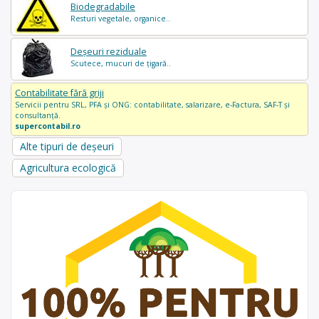
Biodegradabile
Resturi vegetale, organice..
Deșeuri reziduale
Scutece, mucuri de țigară..
Contabilitate fără griji
Servicii pentru SRL, PFA și ONG: contabilitate, salarizare, e-Factura, SAF-T și
consultanță.
supercontabil.ro
Alte tipuri de deșeuri
Agricultura ecologică