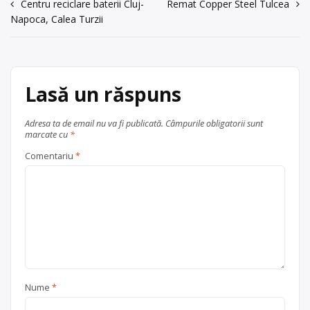
Navigare
Centru reciclare baterii Cluj-
Remat Copper Steel Tulcea
0263/234.350 Email:
miro@miro.ro
Napoca, Calea Turzii
Administrator Special: Bar Vasile
în
Centru de colectare
fier vechi și
articole
metale neferoase
, în
Bistrița
județul Bistrița-Năsăud
Lasă un răspuns
Adresa ta de email nu va fi publicată.
Câmpurile obligatorii sunt
marcate cu
*
Comentariu
*
Nume
*