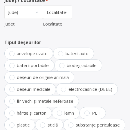
Județ / Localitate
*
Județ
Localitate
Tipul deșeurilor
anvelope uzate
baterii auto
baterii portabile
biodegradabile
deșeuri de origine animală
deșeuri medicale
electrocasnice (DEEE)
fier vechi și metale neferoase
hârtie și carton
lemn
PET
plastic
sticlă
substanțe periculoase