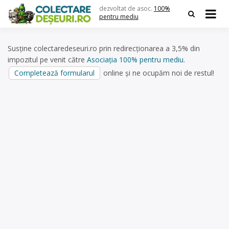
Skip
dezvoltat de asoc.
100%
to
pentru mediu
content
Susține colectaredeseuri.ro prin redirecționarea a 3,5% din
impozitul pe venit către
Asociația 100% pentru mediu
.
Completează formularul
online și ne ocupăm noi de restul!