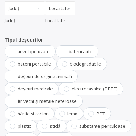
Județ
Localitate
Tipul deșeurilor
anvelope uzate
baterii auto
baterii portabile
biodegradabile
deșeuri de origine animală
deșeuri medicale
electrocasnice (DEEE)
fier vechi și metale neferoase
hârtie și carton
lemn
PET
plastic
sticlă
substanțe periculoase