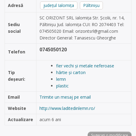
Adresă
județul Ialomița
Păltinișu
SC ORIZONT SRL Ialomița Str. Școlii, nr. 14,
Sediu
Păltinișu Jud. Ialomița CUI: RO 2074403 Tel:
social
074505020 Email:
orizontsrl@gmail.com
Director General: Tanasescu Gheorghe
0745050120
Telefon
fier vechi și metale neferoase
Tip
hârtie și carton
deșeuri:
lemn
plastic
Email
Trimite un mesaj pe email
Website
http://www.laditedinlemn.ro/
Actualizare
acum 6 ani
Sugerați o modificare