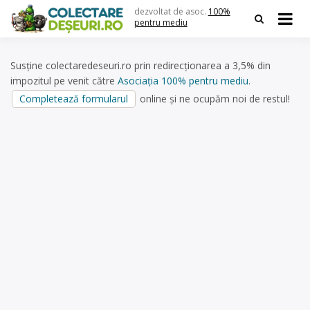
Skip
dezvoltat de asoc.
100%
to
pentru mediu
content
Susține colectaredeseuri.ro prin redirecționarea a 3,5% din
impozitul pe venit către
Asociația 100% pentru mediu
.
Completează formularul
online și ne ocupăm noi de restul!