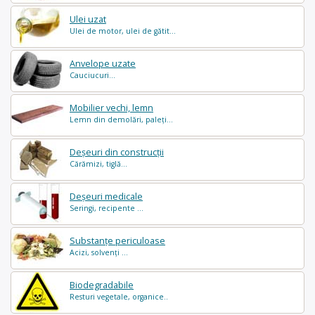
Ulei uzat
Ulei de motor, ulei de gătit...
Anvelope uzate
Cauciucuri...
Mobilier vechi, lemn
Lemn din demolări, paleți...
Deșeuri din construcții
Cărămizi, tiglă...
Deșeuri medicale
Seringi, recipente ...
Substanțe periculoase
Acizi, solvenți ...
Biodegradabile
Resturi vegetale, organice..