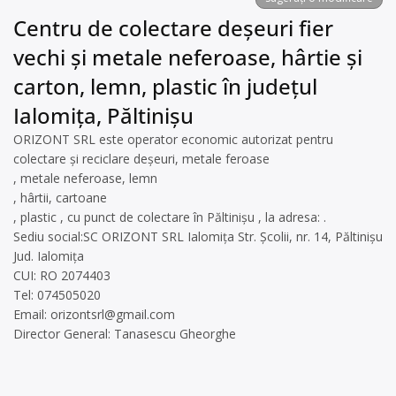
Centru de colectare deșeuri fier
vechi și metale neferoase, hârtie și
carton, lemn, plastic în județul
Ialomița, Păltinișu
ORIZONT SRL este operator economic autorizat pentru
colectare și reciclare deșeuri, metale feroase
, metale neferoase, lemn
, hârtii, cartoane
, plastic , cu punct de colectare în Păltinișu , la adresa: .
Sediu social:SC ORIZONT SRL Ialomița Str. Școlii, nr. 14, Păltinișu
Jud. Ialomița
CUI: RO 2074403
Tel: 074505020
Email:
orizontsrl@gmail.com
Director General: Tanasescu Gheorghe