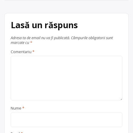
0374/090.336 Email: […]
județul Ialomița
articole
Centru de colectare
fier vechi și
metale neferoase
,
hârtie și
Lasă un răspuns
carton
,
lemn
,
plastic
,
sticlă
, în
județul Ialomița
Slobozia
Adresa ta de email nu va fi publicată.
Câmpurile obligatorii sunt
marcate cu
*
Comentariu
*
Nume
*