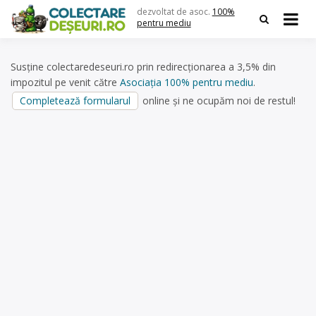
Skip
dezvoltat de asoc.
100%
to
pentru mediu
content
Susține colectaredeseuri.ro prin redirecționarea a 3,5% din
impozitul pe venit către
Asociația 100% pentru mediu
.
Completează formularul
online și ne ocupăm noi de restul!