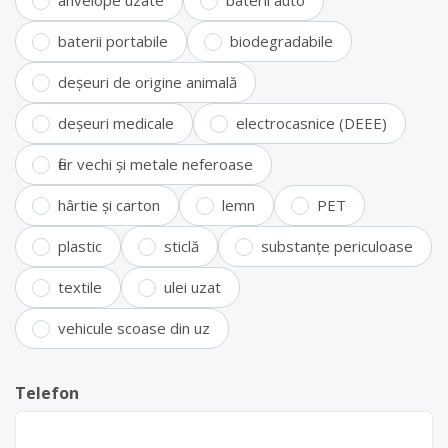
anvelope uzate
baterii auto
baterii portabile
biodegradabile
deșeuri de origine animală
deșeuri medicale
electrocasnice (DEEE)
fier vechi și metale neferoase
hârtie și carton
lemn
PET
plastic
sticlă
substanțe periculoase
textile
ulei uzat
vehicule scoase din uz
Telefon