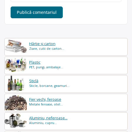
Hârtie și carton
Ziare, cutii de carton...
Plastic
PET, pungi, ambalaje...
Sticlă
Sticle, borcane, geamuri...
Fier vechi, feroase
Metale feroase, otel...
Aluminiu, neferoase...
Aluminiu, cupru...