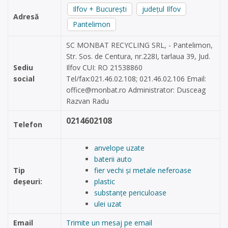
Ilfov + București
județul Ilfov
Adresă
Pantelimon
SC MONBAT RECYCLING SRL, - Pantelimon,
Str. Sos. de Centura, nr.228I, tarlaua 39, Jud.
Sediu
Ilfov CUI: RO 21538860
social
Tel/fax:021.46.02.108; 021.46.02.106 Email:
office@monbat.ro
Administrator: Dusceag
Razvan Radu
0214602108
Telefon
anvelope uzate
baterii auto
Tip
fier vechi și metale neferoase
deșeuri:
plastic
substanțe periculoase
ulei uzat
Email
Trimite un mesaj pe email