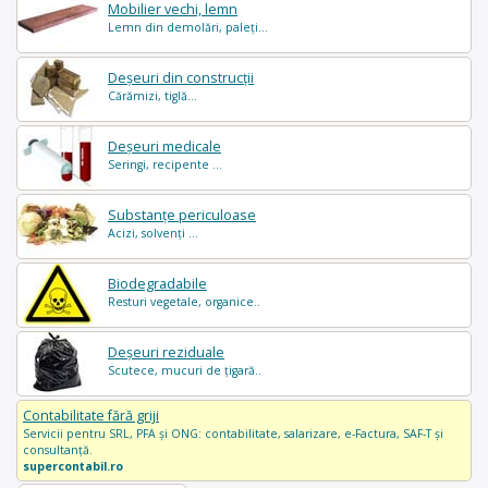
Mobilier vechi, lemn
Lemn din demolări, paleți...
Deșeuri din construcții
Cărămizi, tiglă...
Deșeuri medicale
Seringi, recipente ...
Substanțe periculoase
Acizi, solvenți ...
Biodegradabile
Resturi vegetale, organice..
Deșeuri reziduale
Scutece, mucuri de țigară..
Contabilitate fără griji
Servicii pentru SRL, PFA și ONG: contabilitate, salarizare, e-Factura, SAF-T și
consultanță.
supercontabil.ro