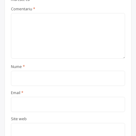
carton
,
plastic
,
sticlă
,
textile
,
ulei
Comentariu
*
uzat
,
vehicule scoase din uz
, în
Glina
Ilfov + București
județul Ilfov
Nume
*
Email
*
Site web