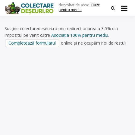
Skip
dezvoltat de asoc.
100%
to
pentru mediu
content
Susține colectaredeseuri.ro prin redirecționarea a 3,5% din
impozitul pe venit către
Asociația 100% pentru mediu
.
Completează formularul
online și ne ocupăm noi de restul!