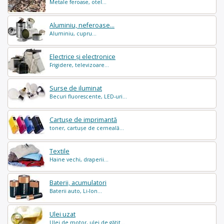
Metale feroase, otel...
Aluminiu, neferoase...
Aluminiu, cupru...
Electrice și electronice
Frigidere, televizoare...
Surse de iluminat
Becuri fluorescente, LED-uri...
Cartușe de imprimantă
toner, cartușe de cerneală...
Textile
Haine vechi, draperii...
Baterii, acumulatori
Baterii auto, Li-Ion...
Ulei uzat
Ulei de motor, ulei de gătit...