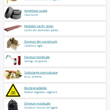
Anvelope uzate
Cauciucuri...
Mobilier vechi, lemn
Lemn din demolări, paleți...
Deșeuri din construcții
Cărămizi, tiglă...
Deșeuri medicale
Seringi, recipente ...
Substanțe periculoase
Acizi, solvenți ...
Biodegradabile
Resturi vegetale, organice..
Deșeuri reziduale
Scutece, mucuri de țigară..