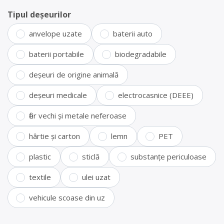
Tipul deșeurilor
anvelope uzate
baterii auto
baterii portabile
biodegradabile
deșeuri de origine animală
deșeuri medicale
electrocasnice (DEEE)
fier vechi și metale neferoase
hârtie și carton
lemn
PET
plastic
sticlă
substanțe periculoase
textile
ulei uzat
vehicule scoase din uz