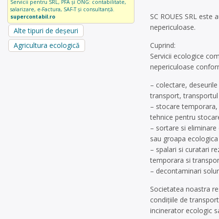
Servicii pentru SRL, PFA și ONG: contabilitate,
salarizare, e-Factura, SAF-T și consultanță.
SC ROUES SRL este aut
supercontabil.ro
nepericuloase.
Alte tipuri de deșeuri
Cuprind:
Agricultura ecologică
Servicii ecologice com
nepericuloase conform
– colectare, deseurile
transport, transportul
– stocare temporara, d
tehnice pentru stocar
– sortare si eliminare
sau groapa ecologica c
– spalari si curatari 
temporara si transport
– decontaminari solur
Societatea noastra res
condiţiile de transpor
incinerator ecologic s