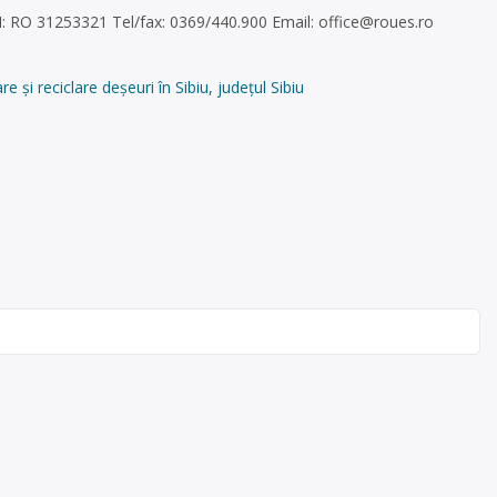
UI: RO 31253321 Tel/fax: 0369/440.900 Email:
office@roues.ro
i reciclare deșeuri în Sibiu, județul Sibiu