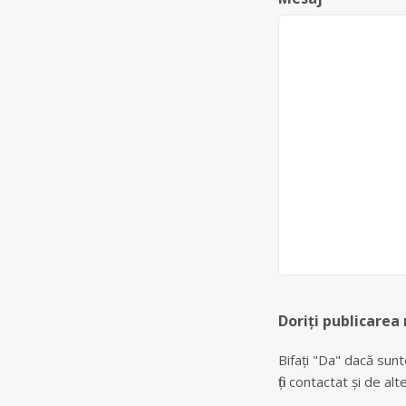
Doriți publicarea
Bifați "Da" dacă sunt
fiți contactat și de a