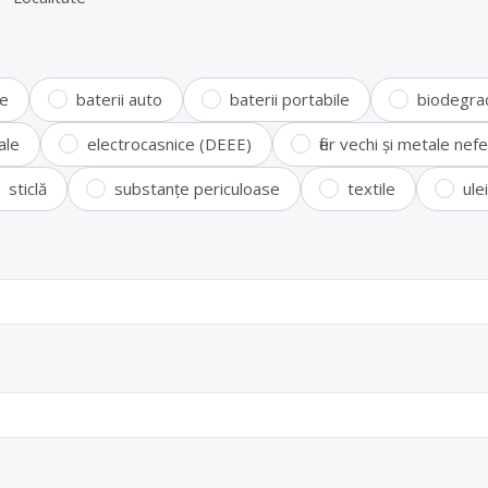
te
baterii auto
baterii portabile
biodegra
ale
electrocasnice (DEEE)
fier vechi și metale ne
sticlă
substanțe periculoase
textile
ule