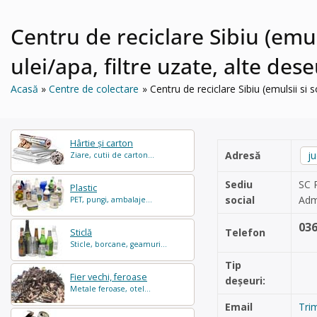
Centru de reciclare Sibiu (emul
ulei/apa, filtre uzate, alte des
Acasă
Centre de colectare
Centru de reciclare Sibiu (emulsii si 
Hârtie și carton
Adresă
ju
Ziare, cutii de carton...
Sediu
SC 
Plastic
social
Adm
PET, pungi, ambalaje...
03
Telefon
Sticlă
Sticle, borcane, geamuri...
Tip
Fier vechi, feroase
deșeuri:
Metale feroase, otel...
Email
Tri