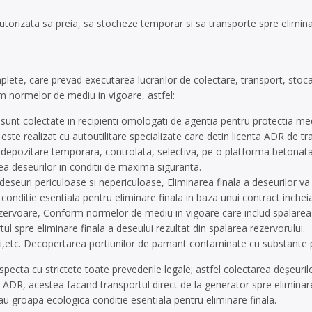
orizata sa preia, sa stocheze temporar si sa transporte spre eliminare
plete, care prevad executarea lucrarilor de colectare, transport, stoc
 normelor de mediu in vigoare, astfel:
 sunt colectate in recipienti omologati de agentia pentru protectia med
 este realizat cu autoutilitare specializate care detin licenta ADR de t
epozitare temporara, controlata, selectiva, pe o platforma betonata, i
ea deseurilor in conditii de maxima siguranta.
 deseuri periculoase si nepericuloase, Eliminarea finala a deseurilor va 
onditie esentiala pentru eliminare finala in baza unui contract inchei
rezervoare, Conform normelor de mediu in vigoare care includ spalarea 
ul spre eliminare finala a deseului rezultat din spalarea rezervorului.
i,etc. Decopertarea portiunilor de pamant contaminate cu substante 
pecta cu strictete toate prevederile legale; astfel colectarea deşeurilo
t ADR, acestea facand transportul direct de la generator spre eliminare 
au groapa ecologica conditie esentiala pentru eliminare finala.