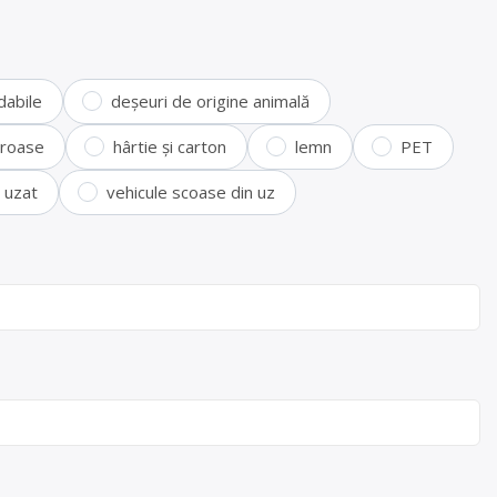
dabile
deșeuri de origine animală
feroase
hârtie și carton
lemn
PET
i uzat
vehicule scoase din uz