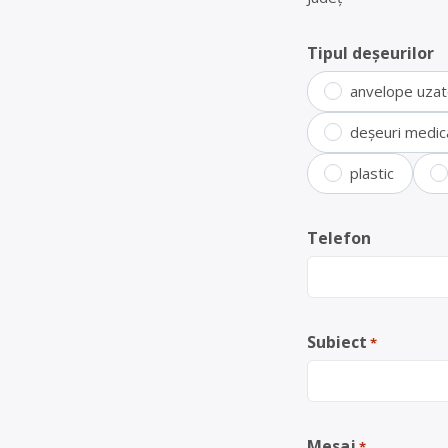
Tipul deșeurilor
anvelope uza
deșeuri medic
plastic
Telefon
Subiect
*
Mesaj
*