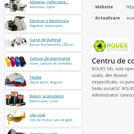
Aluminiu, neferoase...
Website
htt
Aluminiu, cupru...
Actualizare
acu
Electrice și electronice
Frigidere, televizoare...
Surse de iluminat
Becuri fluorescente, LED-uri...
Centru de col
Cartușe de imprimantă
toner, cartușe de cerneală...
ROUES SRL este operato
uzate, alte deseuri
Textile
nespecificate, cu punct
Haine vechi, draperii...
Sediu social:SC ROUES
Administrator: Iones
Baterii, acumulatori
Baterii auto, Li-Ion...
Ulei uzat
Ulei de motor, ulei de gătit...
Anvelope uzate