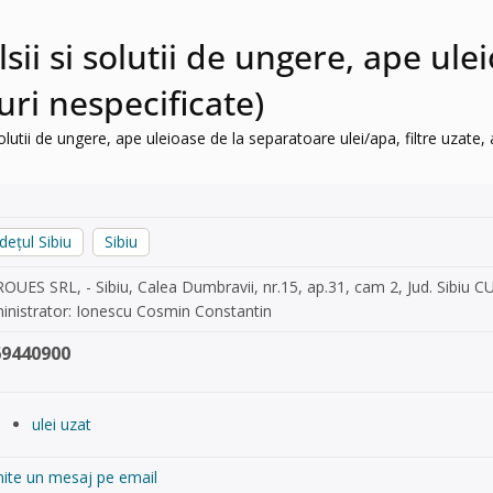
sii si solutii de ungere, ape ul
euri nespecificate)
solutii de ungere, ape uleioase de la separatoare ulei/apa, filtre uzate,
dețul Sibiu
Sibiu
ROUES SRL, - Sibiu, Calea Dumbravii, nr.15, ap.31, cam 2, Jud. Sibiu 
inistrator: Ionescu Cosmin Constantin
69440900
ulei uzat
mite un mesaj pe email