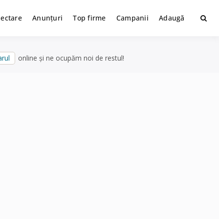
lectare
Anunțuri
Top firme
Campanii
Adaugă
rul
online și ne ocupăm noi de restul!