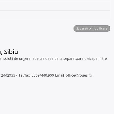
Sugerați o modificare
, Sibiu
 solutii de ungere, ape uleioase de la separatoare ulei/apa, filtre
RO 24429337 Tel/fax: 0369/440.900 Email:
office@roues.ro