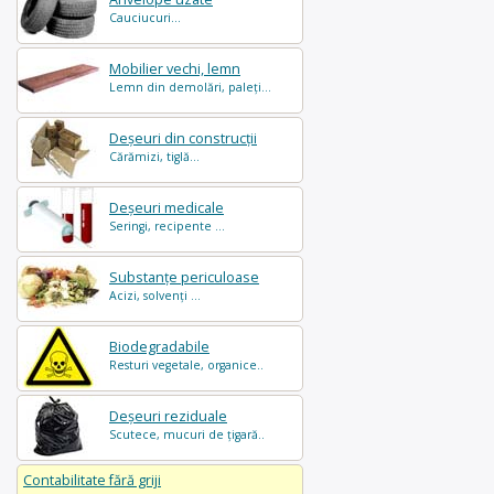
Cauciucuri...
Mobilier vechi, lemn
Lemn din demolări, paleți...
Deșeuri din construcții
Cărămizi, tiglă...
Deșeuri medicale
Seringi, recipente ...
Substanțe periculoase
Acizi, solvenți ...
Biodegradabile
Resturi vegetale, organice..
Deșeuri reziduale
Scutece, mucuri de țigară..
Contabilitate fără griji