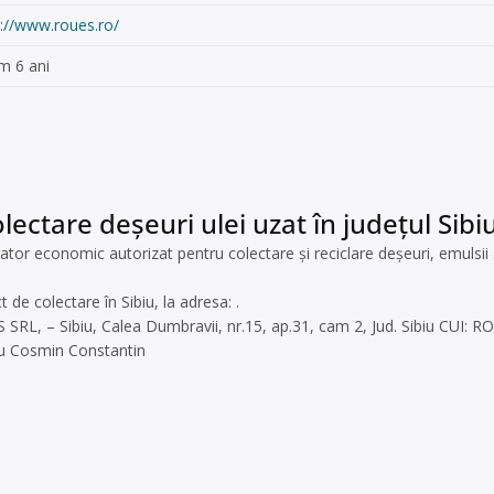
p://www.roues.ro/
m 6 ani
ectare deșeuri ulei uzat în județul Sibiu
r economic autorizat pentru colectare și reciclare deșeuri, emulsii si
 de colectare în Sibiu, la adresa: .
 SRL, – Sibiu, Calea Dumbravii, nr.15, ap.31, cam 2, Jud. Sibiu CUI: 
cu Cosmin Constantin