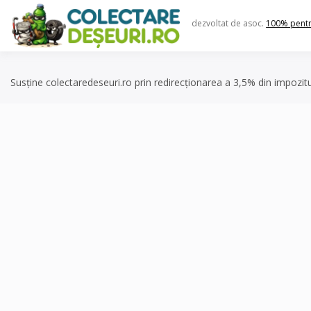
Skip
to
dezvoltat de asoc.
100% pent
content
Susține colectaredeseuri.ro prin redirecționarea a 3,5% din impozit