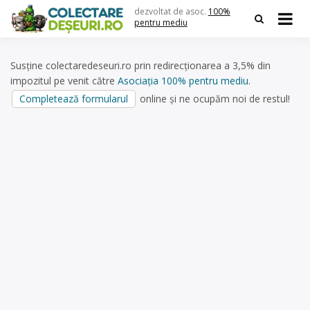
Skip
dezvoltat de asoc.
100%
to
pentru mediu
content
Susține colectaredeseuri.ro prin redirecționarea a 3,5% din
impozitul pe venit către
Asociația 100% pentru mediu
.
Completează formularul
online și ne ocupăm noi de restul!