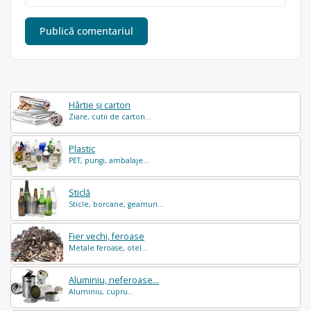
Hârtie și carton
Ziare, cutii de carton...
Plastic
PET, pungi, ambalaje...
Sticlă
Sticle, borcane, geamuri...
Fier vechi, feroase
Metale feroase, otel...
Aluminiu, neferoase...
Aluminiu, cupru...