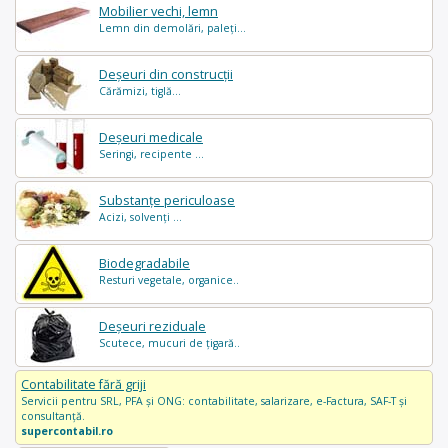
Mobilier vechi, lemn
Lemn din demolări, paleți...
Deșeuri din construcții
Cărămizi, tiglă...
Deșeuri medicale
Seringi, recipente ...
Substanțe periculoase
Acizi, solvenți ...
Biodegradabile
Resturi vegetale, organice..
Deșeuri reziduale
Scutece, mucuri de țigară..
Contabilitate fără griji
Servicii pentru SRL, PFA și ONG: contabilitate, salarizare, e-Factura, SAF-T și
consultanță.
supercontabil.ro