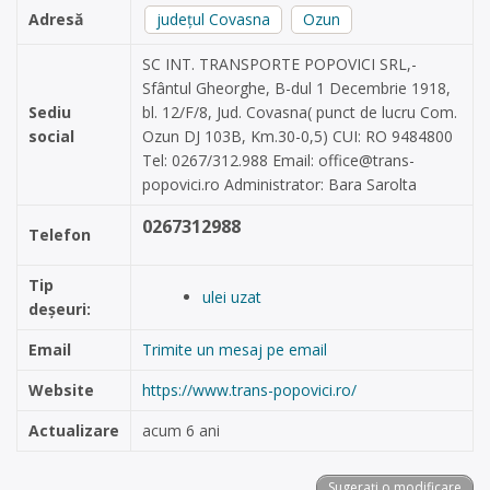
Adresă
județul Covasna
Ozun
SC INT. TRANSPORTE POPOVICI SRL,-
Sfântul Gheorghe, B-dul 1 Decembrie 1918,
Sediu
bl. 12/F/8, Jud. Covasna( punct de lucru Com.
social
Ozun DJ 103B, Km.30-0,5) CUI: RO 9484800
Tel: 0267/312.988 Email:
office@trans-
popovici.ro
Administrator: Bara Sarolta
0267312988
Telefon
Tip
ulei uzat
deșeuri:
Email
Trimite un mesaj pe email
Website
https://www.trans-popovici.ro/
Actualizare
acum 6 ani
Sugerați o modificare