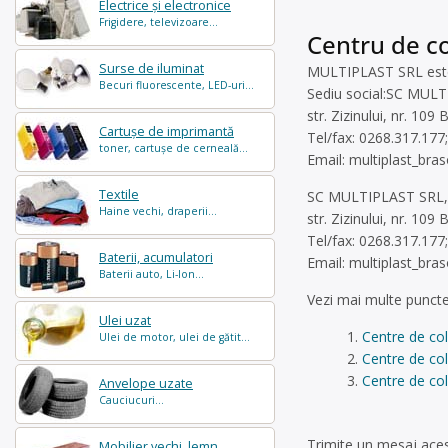
Electrice și electronice
Frigidere, televizoare...
Centru de co
Surse de iluminat
MULTIPLAST SRL este o
Becuri fluorescente, LED-uri...
Sediu social:SC MULT
str. Zizinului, nr. 10
Cartușe de imprimantă
Tel/fax: 0268.317.177;
toner, cartușe de cerneală...
Email:
multiplast_br
Textile
SC MULTIPLAST SRL, 
Haine vechi, draperii...
str. Zizinului, nr. 10
Tel/fax: 0268.317.177;
Baterii, acumulatori
Email:
multiplast_br
Baterii auto, Li-Ion...
Vezi mai multe puncte
Ulei uzat
Centre de co
Ulei de motor, ulei de gătit...
Centre de col
Centre de col
Anvelope uzate
Cauciucuri...
Trimite un mesaj aces
Mobilier vechi, lemn