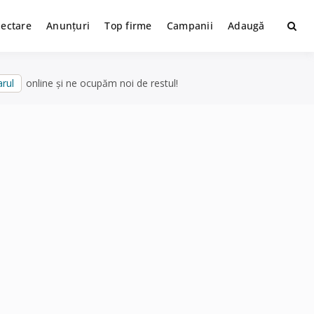
lectare
Anunțuri
Top firme
Campanii
Adaugă
rul
online și ne ocupăm noi de restul!