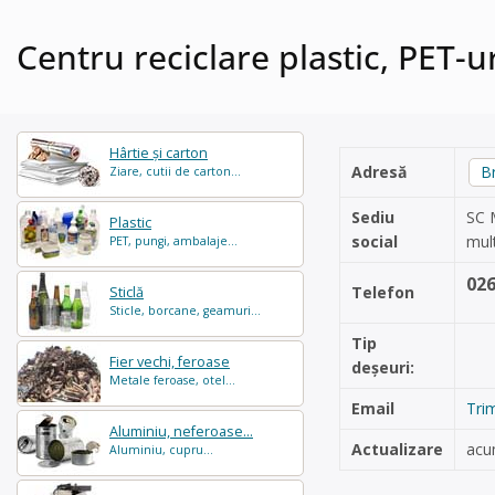
Centru reciclare plastic, PET-u
Hârtie și carton
Adresă
B
Ziare, cutii de carton...
Sediu
SC M
Plastic
social
mul
PET, pungi, ambalaje...
02
Telefon
Sticlă
Sticle, borcane, geamuri...
Tip
Fier vechi, feroase
deșeuri:
Metale feroase, otel...
Email
Tri
Aluminiu, neferoase...
Actualizare
acu
Aluminiu, cupru...