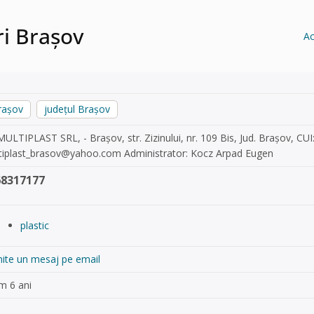
ri Brașov
A
rașov
județul Brașov
ULTIPLAST SRL, - Brașov, str. Zizinului, nr. 109 Bis, Jud. Brașov, CU
tiplast_brasov@yahoo.com
Administrator: Kocz Arpad Eugen
68317177
plastic
mite un mesaj pe email
m 6 ani