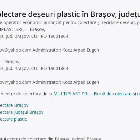
lectare deșeuri plastic în Brașov, județ
perator economic autorizat pentru colectare și reciclare deșeuri, plas
IPLAST SRL, – Brașov,
9 Bis, Jud. Brașov, CUI: RO 19001864
asov@yahoo.com
Administrator: Kocz Arpad Eugen
– Brașov,
9 Bis, Jud. Brașov, CUI: RO 19001864
asov@yahoo.com
Administrator: Kocz Arpad Eugen
/centre de colectare de la
MULTIPLAST SRL - Firmă de colectare și rec
lectare Brașov
ectare județul Brașov
ectare plastic
tui centru de colectare din Brașov, județul Brașov