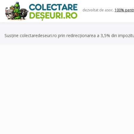
Skip
to
dezvoltat de asoc.
100% pent
content
Susține colectaredeseuri.ro prin redirecționarea a 3,5% din impozit