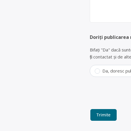
Doriți publicarea
Bifați "Da" dacă sunt
fiți contactat și de a
Da, doresc pu