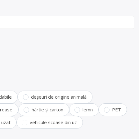
dabile
deșeuri de origine animală
feroase
hârtie și carton
lemn
PET
i uzat
vehicule scoase din uz