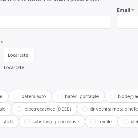
Email
*
*
Localitate
te
baterii auto
baterii portabile
biodegra
ale
electrocasnice (DEEE)
fier vechi și metale ne
sticlă
substanțe periculoase
textile
ule