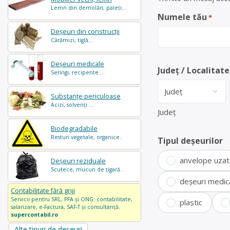
Lemn din demolări, paleți...
Numele tău
*
Deșeuri din construcții
Cărămizi, tiglă...
Deșeuri medicale
Județ / Localitate
Seringi, recipente ...
Substanțe periculoase
Acizi, solvenți ...
Județ
Biodegradabile
Resturi vegetale, organice..
Tipul deșeurilor
anvelope uza
Deșeuri reziduale
Scutece, mucuri de țigară..
deșeuri medic
Contabilitate fără griji
Servicii pentru SRL, PFA și ONG: contabilitate,
plastic
salarizare, e-Factura, SAF-T și consultanță.
supercontabil.ro
Alte tipuri de deșeuri