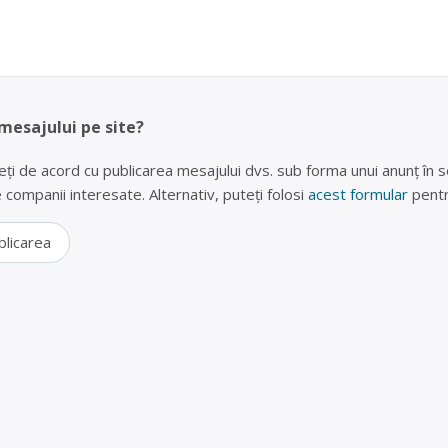
 mesajului pe site?
eți de acord cu publicarea mesajului dvs. sub forma unui anunț în se
lte companii interesate. Alternativ, puteți folosi
acest formular
pentr
blicarea