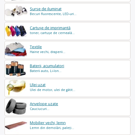
Surse de iluminat
Becuri fluorescente, LED-uri...
Cartușe de imprimantă
toner, cartușe de cerneală...
Textile
Haine vechi, draperii...
Baterii, acumulatori
Baterii auto, Li-Ion...
Ulei uzat
Ulei de motor, ulei de gătit...
Anvelope uzate
Cauciucuri...
Mobilier vechi, lemn
Lemn din demolări, paleți...