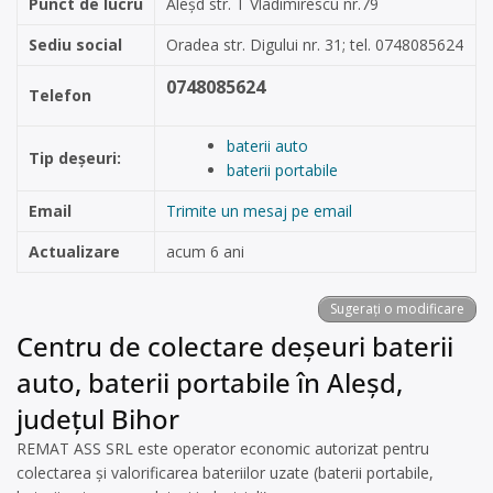
Punct de lucru
Aleșd str. T Vladimirescu nr.79
Sediu social
Oradea str. Digului nr. 31; tel. 0748085624
0748085624
Telefon
baterii auto
Tip deșeuri:
baterii portabile
Email
Trimite un mesaj pe email
Actualizare
acum 6 ani
Sugerați o modificare
Centru de colectare deșeuri baterii
auto, baterii portabile în Aleșd,
județul Bihor
REMAT ASS SRL este operator economic autorizat pentru
colectarea și valorificarea bateriilor uzate (baterii portabile,