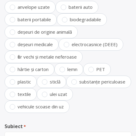
anvelope uzate
baterii auto
baterii portabile
biodegradabile
deșeuri de origine animală
deșeuri medicale
electrocasnice (DEEE)
fier vechi și metale neferoase
hârtie și carton
lemn
PET
plastic
sticlă
substanțe periculoase
textile
ulei uzat
vehicule scoase din uz
Subiect
*