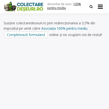
Skip
dezvoltat de asoc.
100%
to
pentru mediu
content
Susține colectaredeseuri.ro prin redirecționarea a 3,5% din
impozitul pe venit către
Asociația 100% pentru mediu
.
Completează formularul
online și ne ocupăm noi de restul!