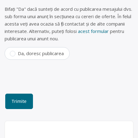
Bifați "Da" dacă sunteți de acord cu publicarea mesajului dvs.
sub forma unui anunț în secțiunea cu cereri de oferte. În felul
acesta veți avea ocazia să fiți contactat și de alte companii
interesate. Alternativ, puteți folosi
acest formular
pentru
publicarea unui anunt nou.
Da, doresc publicarea
Colectare baterii uzate în
Aleșd, Bihor – REMAT SA