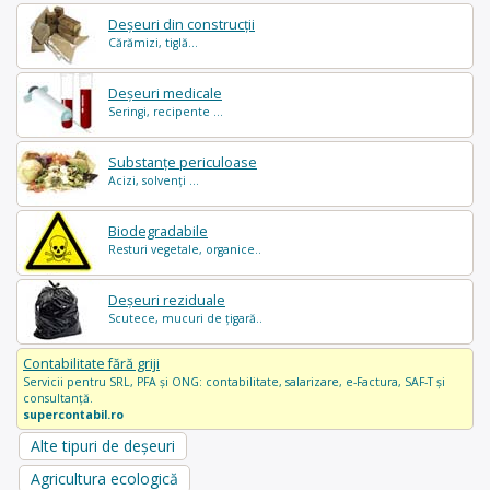
Deșeuri din construcții
Cărămizi, tiglă...
Deșeuri medicale
Seringi, recipente ...
Substanțe periculoase
Acizi, solvenți ...
Biodegradabile
Resturi vegetale, organice..
Deșeuri reziduale
Scutece, mucuri de țigară..
Contabilitate fără griji
Servicii pentru SRL, PFA și ONG: contabilitate, salarizare, e-Factura, SAF-T și
consultanță.
supercontabil.ro
Alte tipuri de deșeuri
Agricultura ecologică