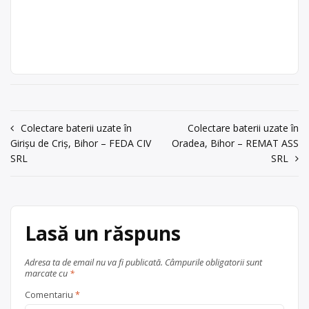
acum 6 ani
baterii portabile
, în
Aleșd
ROCARINA SRL este operator
ROCARINA SRL
Trimite un mesaj
județul Bihor
economic autorizat pentru colectarea
Punct de lucru:
și valorificarea bateriilor uzate (baterii
Alesd, Str.
auto) Punctul de lucru al centrului de
Bobalna nr. 72
colectare este în Alesd, Str. Bobalna
nr. 72
acum 6 ani
Centru de colectare
baterii auto
,
Trimite un mesaj
Navigare
Colectare baterii uzate în
Colectare baterii uzate în
în
Aleșd
județul Bihor
Girișu de Criș, Bihor – FEDA CIV
Oradea, Bihor – REMAT ASS
în
SRL
SRL
articole
Lasă un răspuns
Adresa ta de email nu va fi publicată.
Câmpurile obligatorii sunt
marcate cu
*
Comentariu
*