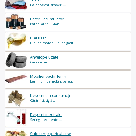
Haine vechi, draperii...
Baterii, acumulatori
Baterii auto, Li-Ion...
Ulei uzat
Ulei de motor, ulei de gătit...
Anvelope uzate
Cauciucuri...
Mobilier vechi, lemn
Lemn din demolări, paleți...
Deșeuri din construcții
Cărămizi, tiglă...
Deșeuri medicale
Seringi, recipente ...
Substanțe periculoase