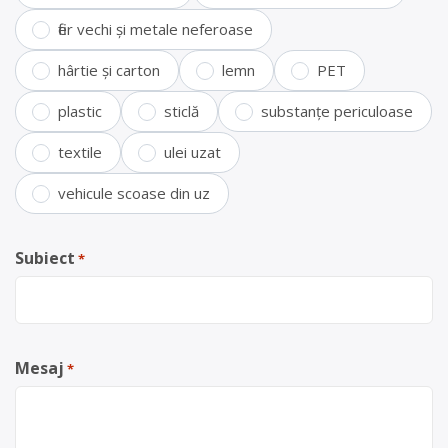
fier vechi și metale neferoase
hârtie și carton
lemn
PET
plastic
sticlă
substanțe periculoase
textile
ulei uzat
vehicule scoase din uz
Subiect
*
Mesaj
*