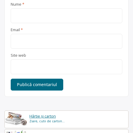
Nume
*
Email
*
Site web
Hârtie și carton
Ziare, cutii de carton...