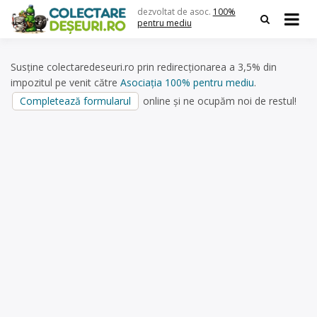
Skip
dezvoltat de asoc.
100%
to
pentru mediu
content
Susține colectaredeseuri.ro prin redirecționarea a 3,5% din
impozitul pe venit către
Asociația 100% pentru mediu
.
Completează formularul
online și ne ocupăm noi de restul!