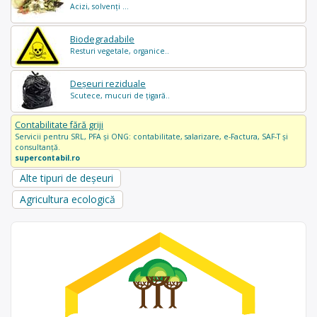
Acizi, solvenți ...
Biodegradabile
Resturi vegetale, organice..
Deșeuri reziduale
Scutece, mucuri de țigară..
Contabilitate fără griji
Servicii pentru SRL, PFA și ONG: contabilitate, salarizare, e-Factura, SAF-T și
consultanță.
supercontabil.ro
Alte tipuri de deșeuri
Agricultura ecologică