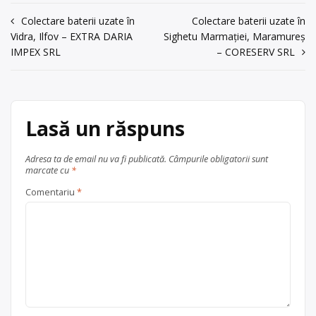
acum 6 ani
Centru de colectare
baterii auto
,
Navigare
Colectare baterii uzate în
Colectare baterii uzate în
în
Baia Mare
Trimite un mesaj
Vidra, Ilfov – EXTRA DARIA
Sighetu Marmației, Maramureș
în
județul Maramureș
IMPEX SRL
– CORESERV SRL
articole
Lasă un răspuns
Adresa ta de email nu va fi publicată.
Câmpurile obligatorii sunt
marcate cu
*
Comentariu
*