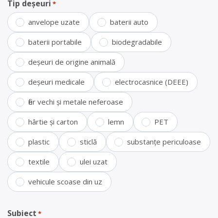
Tip deșeuri
*
anvelope uzate
baterii auto
baterii portabile
biodegradabile
deșeuri de origine animală
deșeuri medicale
electrocasnice (DEEE)
fier vechi și metale neferoase
hârtie și carton
lemn
PET
plastic
sticlă
substanțe periculoase
textile
ulei uzat
vehicule scoase din uz
Subiect
*