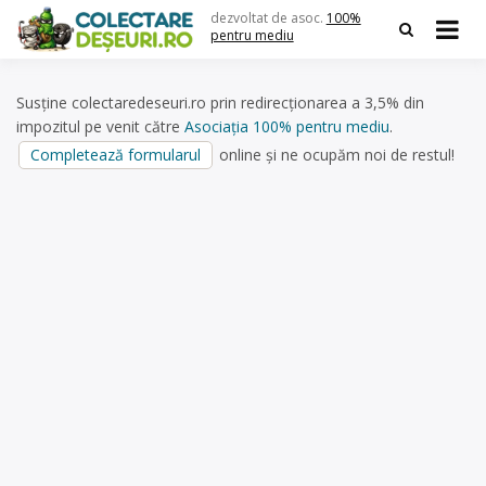
Skip
dezvoltat de asoc.
100%
to
pentru mediu
content
Susține colectaredeseuri.ro prin redirecționarea a 3,5% din
impozitul pe venit către
Asociația 100% pentru mediu
.
Completează formularul
online și ne ocupăm noi de restul!