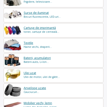
Frigidere, televizoare...
Surse de iluminat
Becuri fluorescente, LED-uri...
Cartușe de imprimantă
toner, cartușe de cerneală...
Textile
Haine vechi, draperii...
Baterii, acumulatori
Baterii auto, Li-Ion...
Ulei uzat
Ulei de motor, ulei de gătit...
Anvelope uzate
Cauciucuri...
Mobilier vechi, lemn
Lemn din demolări, paleți...