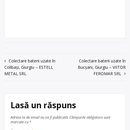
ATLASS VLADU SRL
județul Giurgiu
Trimite un mesaj
ATLASS VLADU SRL este operator
Atlass Vladu
economic autorizat pentru colectarea
SRL
și valorificarea bateriilor uzate (baterii
Punct de lucru:
auto) Punctul de lucru al centrului de
Bolintin Vale, str.
colectare este în Bolintin Vale, str.
Sabarului, nr. 107
Sabarului, nr. 107
acum 6 ani
Centru de colectare
baterii auto
,
0724106961
Navigare
Colectare baterii uzate în
Colectare baterii uzate în
în
Bolintin Vale
Colibași, Giurgiu – ESTELL
Bucșani, Giurgiu – VIITOR
în
județul Giurgiu
Trimite un mesaj
METAL SRL
FEROMAR SRL
articole
Lasă un răspuns
Adresa ta de email nu va fi publicată.
Câmpurile obligatorii sunt
marcate cu
*