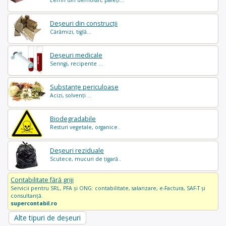
Deșeuri din construcții
Cărămizi, tiglă...
Deșeuri medicale
Seringi, recipente ...
Substanțe periculoase
Acizi, solvenți ...
Biodegradabile
Resturi vegetale, organice..
Deșeuri reziduale
Scutece, mucuri de țigară..
Contabilitate fără griji
Servicii pentru SRL, PFA și ONG: contabilitate, salarizare, e-Factura, SAF-T și
consultanță.
supercontabil.ro
Alte tipuri de deșeuri