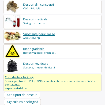
Deșeuri din construcții
Cărămizi, tiglă...
Deșeuri medicale
Seringi, recipente ...
Substanțe periculoase
Acizi, solvenți ...
Biodegradabile
Resturi vegetale, organice..
Deșeuri reziduale
Scutece, mucuri de țigară..
Contabilitate fără griji
Servicii pentru SRL, PFA și ONG: contabilitate, salarizare, e-Factura, SAF-T și
consultanță.
supercontabil.ro
Alte tipuri de deșeuri
Agricultura ecologică