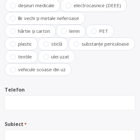
deșeuri medicale
electrocasnice (DEEE)
fier vechi și metale neferoase
hârtie și carton
lemn
PET
plastic
sticlă
substanțe periculoase
textile
ulei uzat
vehicule scoase din uz
Telefon
Subiect
*