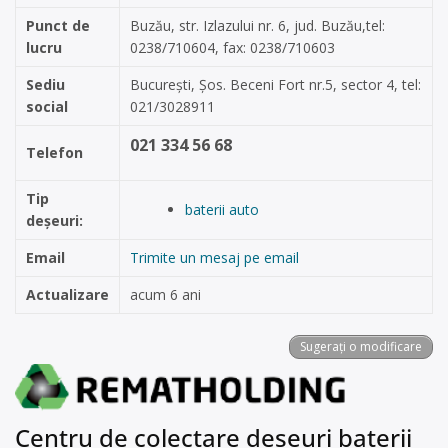
Punct de
Buzău, str. Izlazului nr. 6, jud. Buzău,tel:
lucru
0238/710604, fax: 0238/710603
Sediu
Bucureşti, Şos. Beceni Fort nr.5, sector 4, tel:
social
021/3028911
021 334 56 68
Telefon
Tip
baterii auto
deșeuri:
Email
Trimite un mesaj pe email
Actualizare
acum 6 ani
Sugerați o modificare
Centru de colectare deșeuri baterii