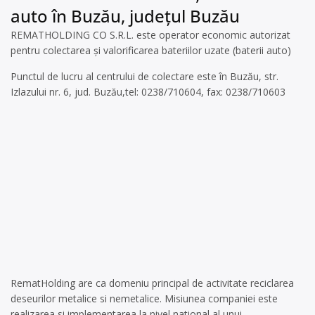
auto în Buzău, județul Buzău
REMATHOLDING CO S.R.L. este operator economic autorizat
pentru colectarea și valorificarea bateriilor uzate (baterii auto)
Punctul de lucru al centrului de colectare este în Buzău, str.
Izlazului nr. 6, jud. Buzău,tel: 0238/710604, fax: 0238/710603
RematHolding are ca domeniu principal de activitate reciclarea
deseurilor metalice si nemetalice. Misiunea companiei este
realizarea si implementarea la nivel national al unui