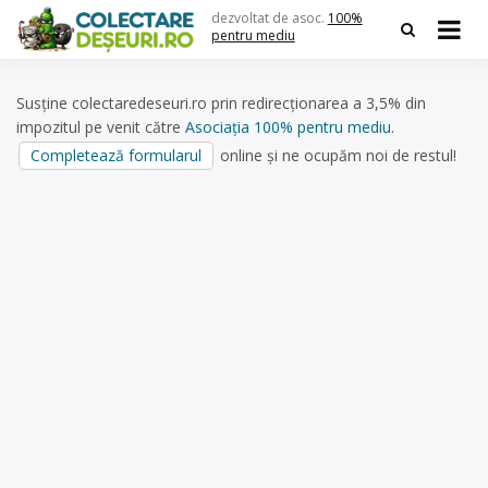
Skip
dezvoltat de asoc.
100%
to
pentru mediu
content
Susține colectaredeseuri.ro prin redirecționarea a 3,5% din
impozitul pe venit către
Asociația 100% pentru mediu
.
Completează formularul
online și ne ocupăm noi de restul!