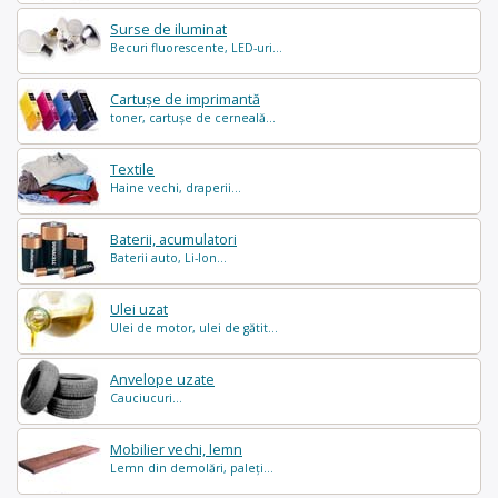
Surse de iluminat
Becuri fluorescente, LED-uri...
Cartușe de imprimantă
toner, cartușe de cerneală...
Textile
Haine vechi, draperii...
Baterii, acumulatori
Baterii auto, Li-Ion...
Ulei uzat
Ulei de motor, ulei de gătit...
Anvelope uzate
Cauciucuri...
Mobilier vechi, lemn
Lemn din demolări, paleți...