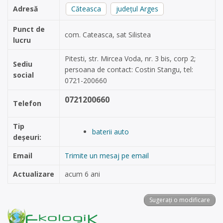
Adresă
Căteasca
județul Arges
Punct de
com. Cateasca, sat Silistea
lucru
Pitesti, str. Mircea Voda, nr. 3 bis, corp 2;
Sediu
persoana de contact: Costin Stangu, tel:
social
0721-200660
0721200660
Telefon
Tip
baterii auto
deșeuri:
Email
Trimite un mesaj pe email
Actualizare
acum 6 ani
Sugerați o modificare