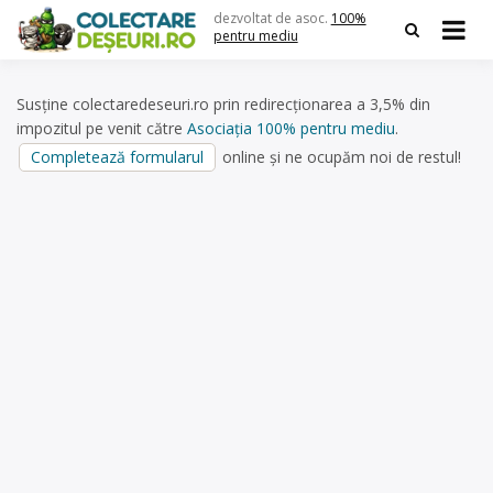
Skip
dezvoltat de asoc.
100%
to
pentru mediu
content
Susține colectaredeseuri.ro prin redirecționarea a 3,5% din
impozitul pe venit către
Asociația 100% pentru mediu
.
Completează formularul
online și ne ocupăm noi de restul!