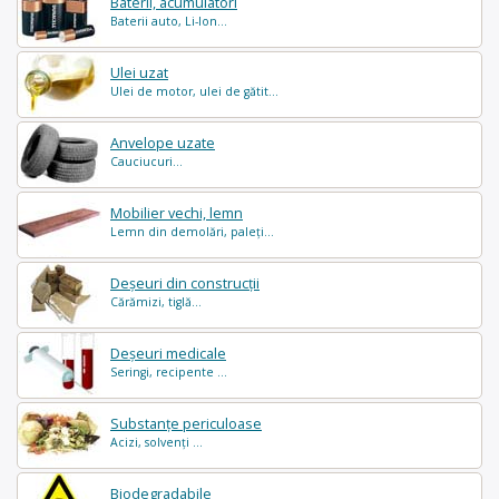
Baterii, acumulatori
Baterii auto, Li-Ion...
Ulei uzat
Ulei de motor, ulei de gătit...
Anvelope uzate
Cauciucuri...
Mobilier vechi, lemn
Lemn din demolări, paleți...
Deșeuri din construcții
Cărămizi, tiglă...
Deșeuri medicale
Seringi, recipente ...
Substanțe periculoase
Acizi, solvenți ...
Biodegradabile