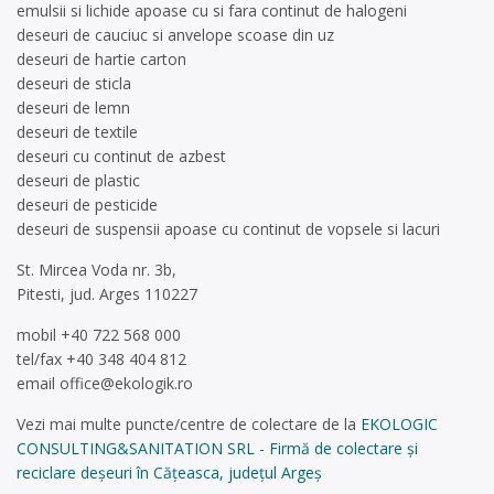
emulsii si lichide apoase cu si fara continut de halogeni
deseuri de cauciuc si anvelope scoase din uz
deseuri de hartie carton
deseuri de sticla
deseuri de lemn
deseuri de textile
deseuri cu continut de azbest
deseuri de plastic
deseuri de pesticide
deseuri de suspensii apoase cu continut de vopsele si lacuri
St. Mircea Voda nr. 3b,
Pitesti, jud. Arges 110227
mobil +40 722 568 000
tel/fax +40 348 404 812
email
office@ekologik.ro
Vezi mai multe puncte/centre de colectare de la
EKOLOGIC
CONSULTING&SANITATION SRL - Firmă de colectare și
reciclare deșeuri în Cățeasca, județul Argeș