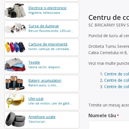
Electrice și electronice
Frigidere, televizoare...
Centru de co
SC BRICARMY SERV SRL 
Surse de iluminat
Becuri fluorescente, LED-uri...
Punctul de lucru al ce
Cartușe de imprimantă
Drobeta Turnu Severi
toner, cartușe de cerneală...
Calea Cernetului nr.8,
Textile
Vezi mai multe puncte
Haine vechi, draperii...
Centre de co
Centre de col
Baterii, acumulatori
Baterii auto, Li-Ion...
Centre de col
Ulei uzat
Ulei de motor, ulei de gătit...
Trimite un mesaj aces
Numele tău
*
Anvelope uzate
Cauciucuri...