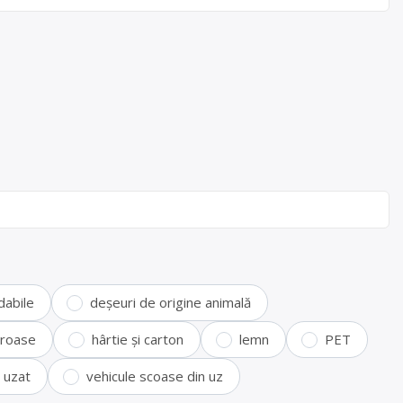
dabile
deșeuri de origine animală
feroase
hârtie și carton
lemn
PET
i uzat
vehicule scoase din uz