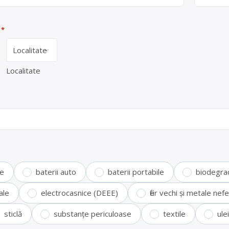
*
Localitate
te
baterii auto
baterii portabile
biodegra
ale
electrocasnice (DEEE)
fier vechi și metale ne
sticlă
substanțe periculoase
textile
ule