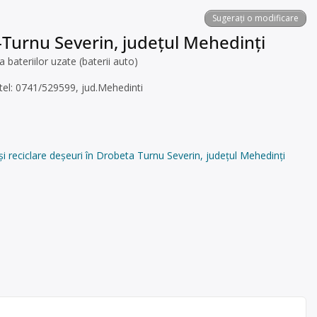
Sugerați o modificare
-Turnu Severin, județul Mehedinți
ateriilor uzate (baterii auto)
, tel: 0741/529599, jud.Mehedinti
 reciclare deșeuri în Drobeta Turnu Severin, județul Mehedinți