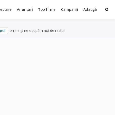
lectare
Anunțuri
Top firme
Campanii
Adaugă
rul
online și ne ocupăm noi de restul!