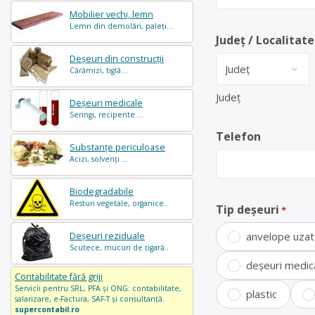
Mobilier vechi, lemn
Lemn din demolări, paleți...
Județ / Localitate
Deșeuri din construcții
Cărămizi, tiglă...
Județ
Deșeuri medicale
Seringi, recipente ...
Telefon
Substanțe periculoase
Acizi, solvenți ...
Biodegradabile
Resturi vegetale, organice..
Tip deșeuri
*
anvelope uza
Deșeuri reziduale
Scutece, mucuri de țigară..
deșeuri medic
Contabilitate fără griji
Servicii pentru SRL, PFA și ONG: contabilitate,
plastic
salarizare, e-Factura, SAF-T și consultanță.
supercontabil.ro