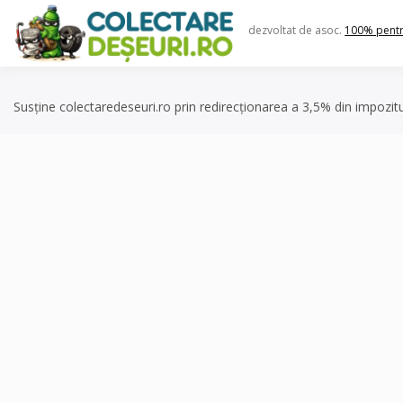
Skip
to
dezvoltat de asoc.
100% pent
content
Susține colectaredeseuri.ro prin redirecționarea a 3,5% din impozit