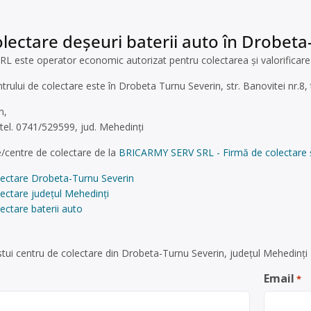
lectare deșeuri baterii auto în Drobeta
este operator economic autorizat pentru colectarea și valorificarea b
ntrului de colectare este în Drobeta Turnu Severin, str. Banovitei nr.8
n,
 tel. 0741/529599, jud. Mehedinți
/centre de colectare de la
BRICARMY SERV SRL - Firmă de colectare și
lectare Drobeta-Turnu Severin
ectare județul Mehedinți
ectare baterii auto
tui centru de colectare din Drobeta-Turnu Severin, județul Mehedinți
Email
*