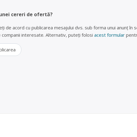
unei cereri de ofertă?
eți de acord cu publicarea mesajului dvs. sub forma unui anunț în se
lte companii interesate. Alternativ, puteți folosi
acest formular
pentr
blicarea
erii uzate în Drobeta-Turnu Severin, Mehedinti – S
V SRL