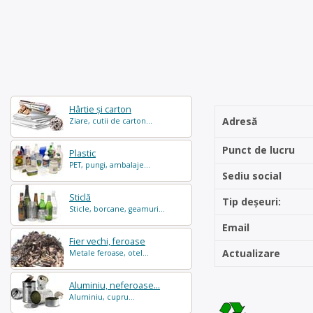
Hârtie și carton
Adresă
Ziare, cutii de carton...
Punct de lucru
Plastic
PET, pungi, ambalaje...
Sediu social
Sticlă
Tip deșeuri:
Sticle, borcane, geamuri...
Email
Fier vechi, feroase
Actualizare
Metale feroase, otel...
Aluminiu, neferoase...
Aluminiu, cupru...