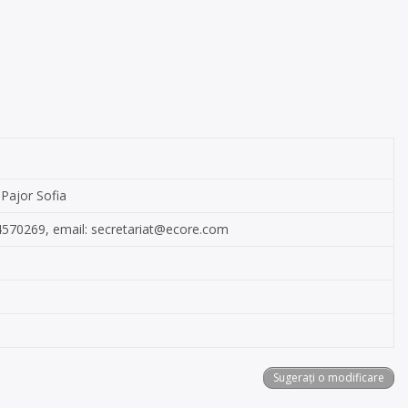
 Pajor Sofia
14570269, email:
secretariat@ecore.com
Sugerați o modificare