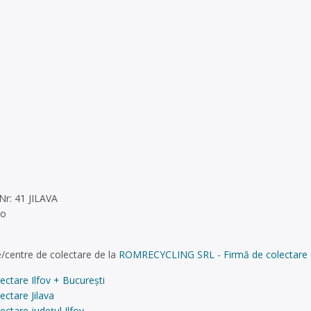
Nr: 41 JILAVA
ro
/centre de colectare de la
ROMRECYCLING SRL - Firmă de colectare și re
ectare Ilfov + București
ectare Jilava
ectare județul Ilfov