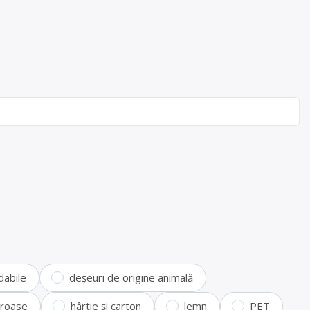
dabile
deșeuri de origine animală
feroase
hârtie și carton
lemn
PET