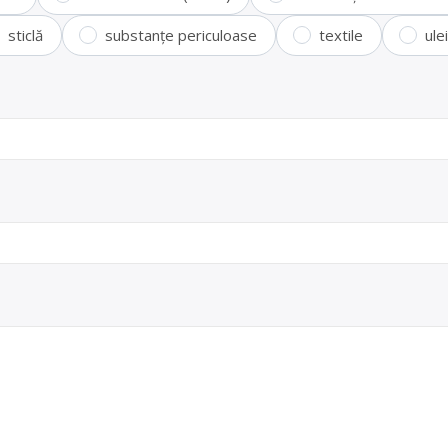
sticlă
substanțe periculoase
textile
ule