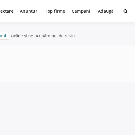
lectare
Anunțuri
Top firme
Campanii
Adaugă
rul
online și ne ocupăm noi de restul!