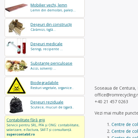
Mobilier vechi, lemn
Lemn din demolări, paleți...
Deșeuri din construcții
Cărămizi, tiglă...
Deșeuri medicale
Seringi, recipente ...
Substanțe periculoase
Acizi, solvenți ...
Biodegradabile
Soseaua de Centura, 
Resturi vegetale, organice..
office@romrecycling.
+40 21 457 0263
Deșeuri reziduale
Scutece, mucuri de țigară..
Vezi mai multe puncte
Contabilitate fără griji
Centre de col
Servicii pentru SRL, PFA și ONG: contabilitate,
salarizare, e-Factura, SAF-T și consultanță.
Centre de col
supercontabil.ro
Centre de col