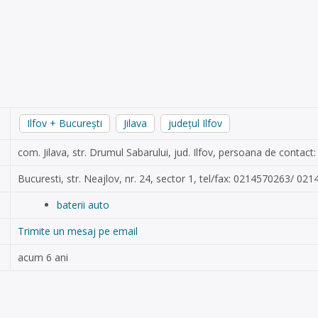
Ilfov + București
Jilava
județul Ilfov
com. Jilava, str. Drumul Sabarului, jud. Ilfov, persoana de contact:
Bucuresti, str. Neajlov, nr. 24, sector 1, tel/fax: 0214570263/ 02
baterii auto
Trimite un mesaj pe email
acum 6 ani