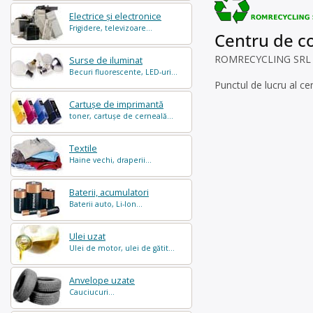
Electrice și electronice
Frigidere, televizoare...
Centru de col
ROMRECYCLING SRL este
Surse de iluminat
Becuri fluorescente, LED-uri...
Punctul de lucru al ce
Cartușe de imprimantă
toner, cartușe de cerneală...
Textile
Haine vechi, draperii...
Baterii, acumulatori
Baterii auto, Li-Ion...
Ulei uzat
Ulei de motor, ulei de gătit...
Anvelope uzate
Cauciucuri...