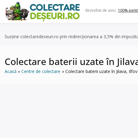
Skip
to
dezvoltat de asoc.
100% pent
content
Susține colectaredeseuri.ro prin redirecționarea a 3,5% din impozit
Colectare baterii uzate în Jil
Acasă
Centre de colectare
Colectare baterii uzate în Jilava, 