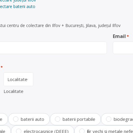
ectare baterii auto
ui centru de colectare din Ilfov + București, Jilava, județul Ilfov
Email
*
*
Localitate
te
baterii auto
baterii portabile
biodegra
ale
electrocasnice (DEEE)
fier vechi și metale ne