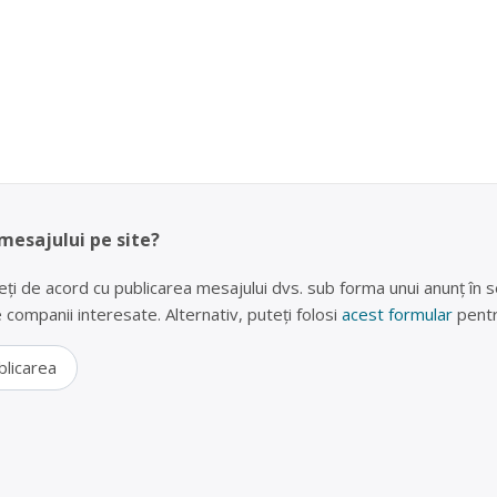
 mesajului pe site?
eți de acord cu publicarea mesajului dvs. sub forma unui anunț în se
lte companii interesate. Alternativ, puteți folosi
acest formular
pentr
blicarea