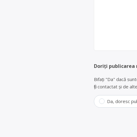
Doriți publicarea
Bifați "Da" dacă sunt
fiți contactat și de a
Da, doresc pu