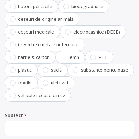
baterii portabile
biodegradabile
deșeuri de origine animală
deșeuri medicale
electrocasnice (DEEE)
fier vechi și metale neferoase
hârtie și carton
lemn
PET
plastic
sticlă
substanțe periculoase
textile
ulei uzat
vehicule scoase din uz
Subiect
*