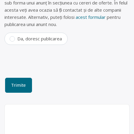
sub forma unui anunț în secțiunea cu cereri de oferte. În felul
acesta veți avea ocazia să fiți contactat și de alte companii
interesate. Alternativ, puteți folosi
acest formular
pentru
publicarea unui anunt nou.
Da, doresc publicarea
Dezmembrări auto în
Sâncraiu de Mureș, Mureș –
SC AUTO-RECYCLING SRL