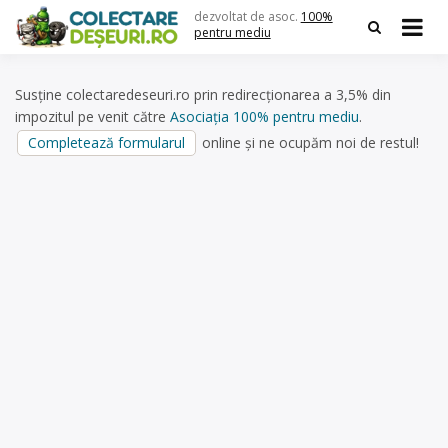
Skip
dezvoltat de asoc.
100%
to
pentru mediu
content
Susține colectaredeseuri.ro prin redirecționarea a 3,5% din
impozitul pe venit către
Asociația 100% pentru mediu
.
Completează formularul
online și ne ocupăm noi de restul!