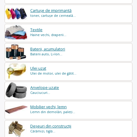
Cartușe de imprimantă
toner, cartușe de cerneală...
Textile
Haine vechi, draperii...
Baterii, acumulatori
Baterii auto, Li-Ion...
Ulei uzat
Ulei de motor, ulei de gătit...
Anvelope uzate
Cauciucuri...
Mobilier vechi, lemn
Lemn din demolări, paleți...
Deșeuri din construcții
Cărămizi, tiglă...