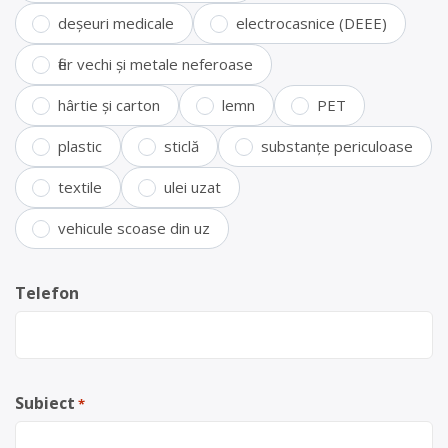
deșeuri medicale
electrocasnice (DEEE)
fier vechi și metale neferoase
hârtie și carton
lemn
PET
plastic
sticlă
substanțe periculoase
textile
ulei uzat
vehicule scoase din uz
Telefon
Subiect
*