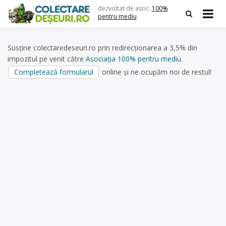
Skip
dezvoltat de asoc.
100%
to
pentru mediu
content
Susține colectaredeseuri.ro prin redirecționarea a 3,5% din
impozitul pe venit către
Asociația 100% pentru mediu
.
Completează formularul
online și ne ocupăm noi de restul!