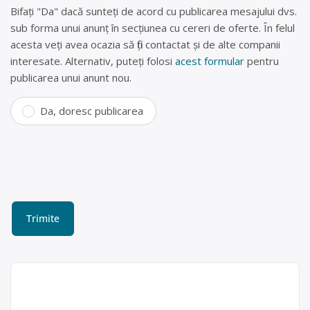
Bifați "Da" dacă sunteți de acord cu publicarea mesajului dvs.
sub forma unui anunț în secțiunea cu cereri de oferte. În felul
acesta veți avea ocazia să fiți contactat și de alte companii
interesate. Alternativ, puteți folosi
acest formular
pentru
publicarea unui anunt nou.
Da, doresc publicarea
Colectare baterii uzate în
Orlat, Sibiu – GOLDSTAR