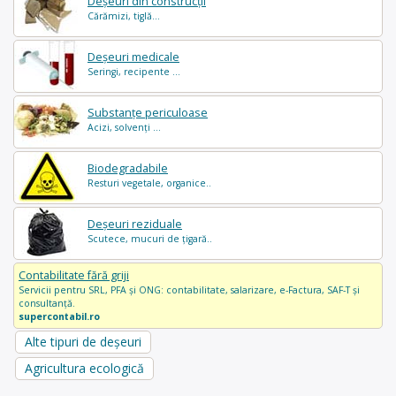
Deșeuri din construcții
Cărămizi, tiglă...
Deșeuri medicale
Seringi, recipente ...
Substanțe periculoase
Acizi, solvenți ...
Biodegradabile
Resturi vegetale, organice..
Deșeuri reziduale
Scutece, mucuri de țigară..
Contabilitate fără griji
Servicii pentru SRL, PFA și ONG: contabilitate, salarizare, e-Factura, SAF-T și
consultanță.
supercontabil.ro
Alte tipuri de deșeuri
Agricultura ecologică