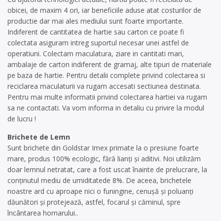
obicei, de maxim 4 ori, iar beneficiile aduse atat costurilor de
productie dar mai ales mediului sunt foarte importante.
Indiferent de cantitatea de hartie sau carton ce poate fi
colectata asiguram intreg suportul necesar unei astfel de
operatiuni. Colectam maculatura, ziare in cantitati mari,
ambalaje de carton indiferent de gramaj, alte tipuri de materiale
pe baza de hartie. Pentru detalii complete privind colectarea si
reciclarea maculaturii va rugam accesati sectiunea destinata.
Pentru mai multe informatii privind colectarea hartiei va rugam
sa ne contactati. Va vom informa in detaliu cu privire la modul
de lucru !
Brichete de Lemn
Sunt brichete din Goldstar Imex primate la o presiune foarte
mare, produs 100% ecologic, fără lianți și aditivi. Noi utilizăm
doar lemnul netratat, care a fost uscat înainte de prelucrare, la
conținutul mediu de umiditatede 8%. De aceea, brichetele
noastre ard cu aproape nici o funingine, cenușă și poluanți
dăunători și protejează, astfel, focarul și căminul, spre
încântarea hornarului..