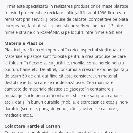
Firma este specializată în realizarea produselor de mase plastice
folosind procedeul de reciclare. Inființată în anul 1996 firma s-a
remarcat prin servicii și produse de calitate, competitive pe piata
europeana, fapt atestat și prin situarea firmei pe locul 13 intre
firmele straine din ROMĂNIA și pe locul 1 intre firmele Sibiene.
Materiale Plastice
Plasticul joacă un rol important în orice aspect al vieţii noastre.
Materialele plastice sunt folosite pentru a crea produse pe care
le folosim în fiecare zi, ca jucăriile, mobila, containerele pentru
băuturi, haine etc. De altfel, consumul a crescut exponenţial faţă
de acum 50 de ani, dat fiind că este considerat un material
destul de ieftin şi care se modelează uşor. Cea mai mare
cantitate de materiale plastice se găseşte în containere şi
ambalaje (sticle pentru răcoritoare, sticle de şampon, capace
etc.), dar şi în bunuri durabile (mobilă, electrocasnice etc.) şi non-
durabile (scutece, pungi de gunoi, căni şi ustensile casnice şi
medicale etc.)..
Colactare Hartie şi Carton
Cu ajutorul tehnologiei actuale, hartia poate fi reciclata de