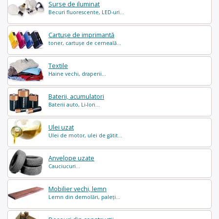
Surse de iluminat
Becuri fluorescente, LED-uri...
Cartușe de imprimantă
toner, cartușe de cerneală...
Textile
Haine vechi, draperii...
Baterii, acumulatori
Baterii auto, Li-Ion...
Ulei uzat
Ulei de motor, ulei de gătit...
Anvelope uzate
Cauciucuri...
Mobilier vechi, lemn
Lemn din demolări, paleți...