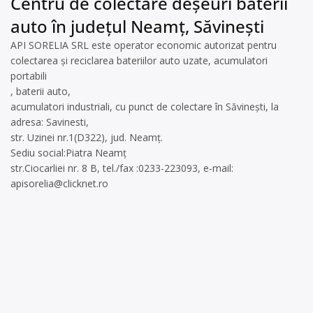
Centru de colectare deșeuri baterii
auto în județul Neamț, Săvinești
API SORELIA SRL este operator economic autorizat pentru
colectarea și reciclarea bateriilor auto uzate, acumulatori
portabili
, baterii auto,
acumulatori industriali, cu punct de colectare în Săvinești, la
adresa: Savinesti,
str. Uzinei nr.1(D322), jud. Neamț.
Sediu social:Piatra Neamț
str.Ciocarliei nr. 8 B, tel./fax :0233-223093, e-mail:
apisorelia@clicknet.ro