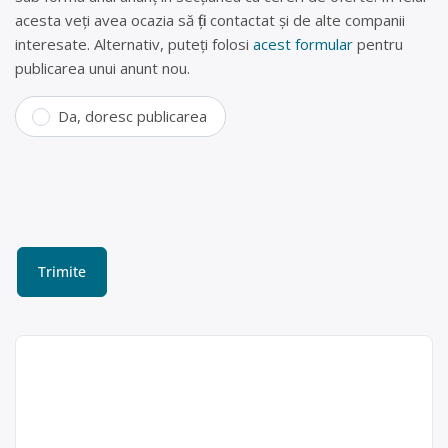
acesta veți avea ocazia să fiți contactat și de alte companii
interesate. Alternativ, puteți folosi
acest formular
pentru
publicarea unui anunt nou.
Da, doresc publicarea
Colectare baterii uzate în
Săvinești, Neamt – S.C. Api
Sorelia S.R.L.
S.C. Api Sorelia S.R.L. este operator
Api Sorelia SRL