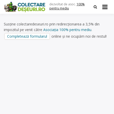
Skip
dezvoltat de asoc.
100%
to
pentru mediu
content
Susține colectaredeseuri.ro prin redirecționarea a 3,5% din
impozitul pe venit către
Asociația 100% pentru mediu
.
Completează formularul
online și ne ocupăm noi de restul!