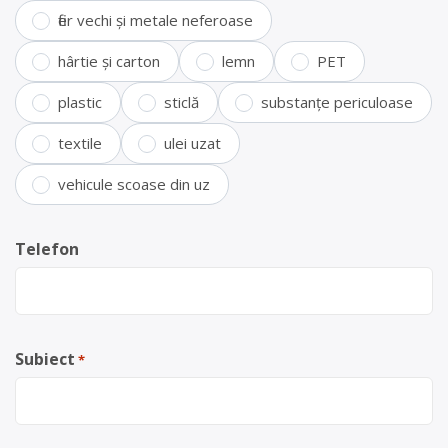
fier vechi și metale neferoase
hârtie și carton
lemn
PET
plastic
sticlă
substanțe periculoase
textile
ulei uzat
vehicule scoase din uz
Telefon
Subiect
*