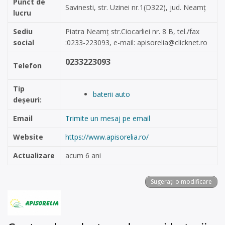
Punct de
Savinesti, str. Uzinei nr.1(D322), jud. Neamț
lucru
Sediu
Piatra Neamț str.Ciocarliei nr. 8 B, tel./fax
social
:0233-223093, e-mail:
apisorelia@clicknet.ro
0233223093
Telefon
Tip
baterii auto
deșeuri:
Email
Trimite un mesaj pe email
Website
https://www.apisorelia.ro/
Actualizare
acum 6 ani
Sugerați o modificare