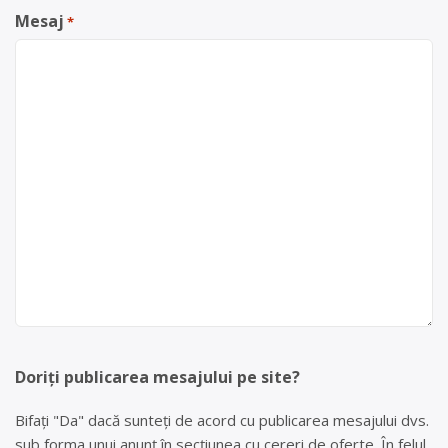
Mesaj
*
Doriți publicarea mesajului pe site?
Bifați "Da" dacă sunteți de acord cu publicarea mesajului dvs.
sub forma unui anunț în secțiunea cu cereri de oferte. În felul