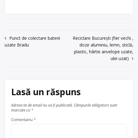
și reciclarea bateriilor auto uzate,
Com. Negresti
acumulatori portabili, baterii auto,
Neamț, jud.
acumulatori industriali, cu punct de
Neamț
colectare în Negrești Neamț, la
adresa: Com. Negresti Neamț, jud.
acum 6 ani
Neamț. Sediu social:Piatra Neamț str.
0744645902
Navigare
Punct de colectare baterii
Reciclare București (fier vechi ,
Plevnei Bl. G10, ap. 69, tel:0744-
uzate Bradu
doze aluminiu, lemn, sticlă,
645902
în
Trimite un mesaj
plastic, hârtie anvelope uzate,
Centru de colectare
baterii auto
,
articole
ulei uzat)
în
județul Neamț
Negrești Neamț
Lasă un răspuns
Adresa ta de email nu va fi publicată.
Câmpurile obligatorii sunt
marcate cu
*
Comentariu
*