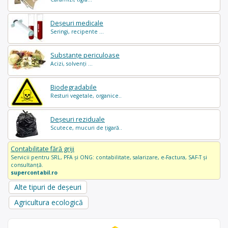
Deșeuri medicale
Seringi, recipente ...
Substanțe periculoase
Acizi, solvenți ...
Biodegradabile
Resturi vegetale, organice..
Deșeuri reziduale
Scutece, mucuri de țigară..
Contabilitate fără griji
Servicii pentru SRL, PFA și ONG: contabilitate, salarizare, e-Factura, SAF-T și
consultanță.
supercontabil.ro
Alte tipuri de deșeuri
Agricultura ecologică