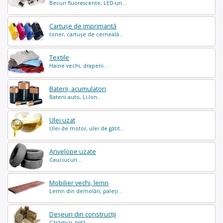
Becuri fluorescente, LED-uri...
Cartușe de imprimantă
toner, cartușe de cerneală...
Textile
Haine vechi, draperii...
Baterii, acumulatori
Baterii auto, Li-Ion...
Ulei uzat
Ulei de motor, ulei de gătit...
Anvelope uzate
Cauciucuri...
Mobilier vechi, lemn
Lemn din demolări, paleți...
Deșeuri din construcții
Cărămizi, tiglă...