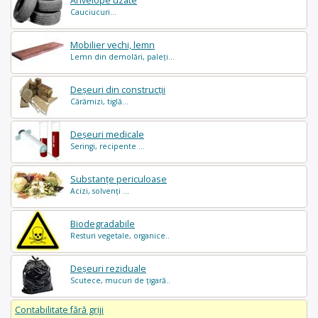
Anvelope uzate
Cauciucuri...
Mobilier vechi, lemn
Lemn din demolări, paleți...
Deșeuri din construcții
Cărămizi, tiglă...
Deșeuri medicale
Seringi, recipente ...
Substanțe periculoase
Acizi, solvenți ...
Biodegradabile
Resturi vegetale, organice..
Deșeuri reziduale
Scutece, mucuri de țigară..
Contabilitate fără griji