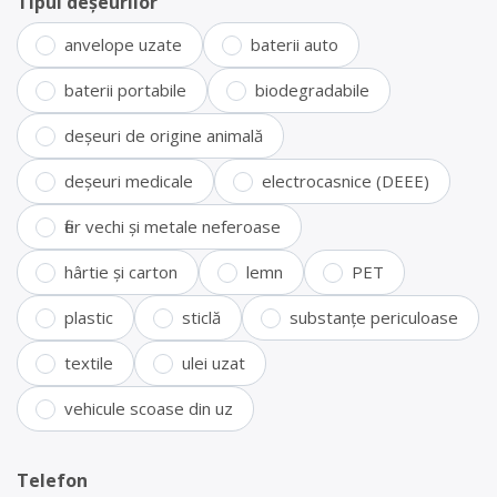
Tipul deșeurilor
anvelope uzate
baterii auto
baterii portabile
biodegradabile
deșeuri de origine animală
deșeuri medicale
electrocasnice (DEEE)
fier vechi și metale neferoase
hârtie și carton
lemn
PET
plastic
sticlă
substanțe periculoase
textile
ulei uzat
vehicule scoase din uz
Telefon