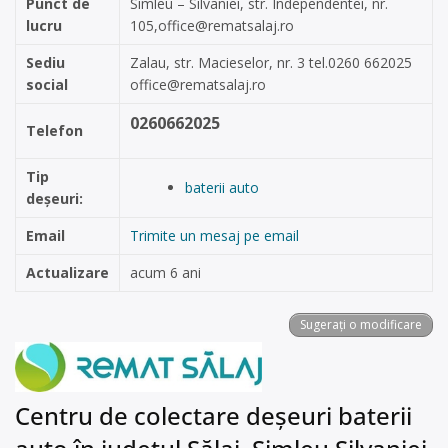
Punct de
Simleu – Silvaniei, str. Independentei, nr.
lucru
105,
office@rematsalaj.ro
Sediu
Zalau, str. Macieselor, nr. 3 tel.0260 662025
social
office@rematsalaj.ro
0260662025
Telefon
Tip
baterii auto
deșeuri:
Email
Trimite un mesaj pe email
Actualizare
acum 6 ani
Sugerați o modificare
Centru de colectare deșeuri baterii