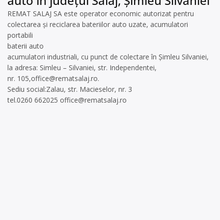
auto în județul Sălaj, Șimleu Silvaniei
REMAT SALAJ SA este operator economic autorizat pentru
colectarea și reciclarea bateriilor auto uzate, acumulatori
portabili
baterii auto
acumulatori industriali, cu punct de colectare în Șimleu Silvaniei,
la adresa: Simleu – Silvaniei, str. Independentei,
nr. 105,
office@rematsalaj.ro
.
Sediu social:Zalau, str. Macieselor, nr. 3
tel.0260 662025
office@rematsalaj.ro