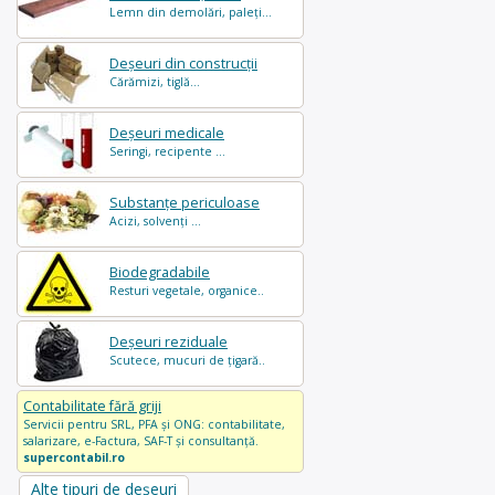
Lemn din demolări, paleți...
Deșeuri din construcții
Cărămizi, tiglă...
Deșeuri medicale
Seringi, recipente ...
Substanțe periculoase
Acizi, solvenți ...
Biodegradabile
Resturi vegetale, organice..
Deșeuri reziduale
Scutece, mucuri de țigară..
Contabilitate fără griji
Servicii pentru SRL, PFA și ONG: contabilitate,
salarizare, e-Factura, SAF-T și consultanță.
supercontabil.ro
Alte tipuri de deșeuri