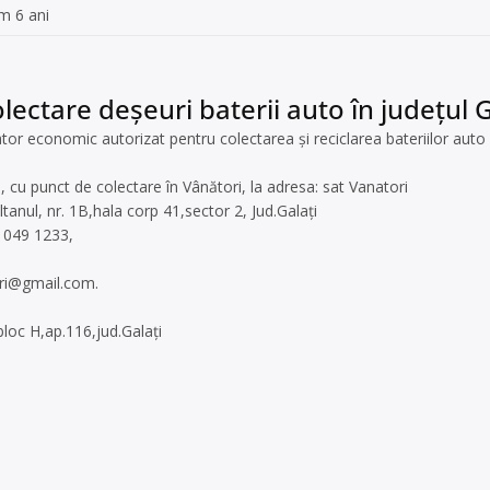
m 6 ani
lectare deșeuri baterii auto în județul G
or economic autorizat pentru colectarea și reciclarea bateriilor auto 
i, cu punct de colectare în Vânători, la adresa: sat Vanatori
ltanul, nr. 1B,hala corp 41,sector 2, Jud.Galați
 049 1233,
uri@gmail.com
.
bloc H,ap.116,jud.Galați