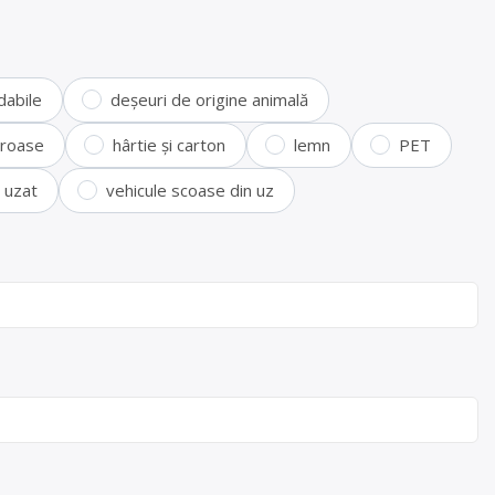
dabile
deșeuri de origine animală
feroase
hârtie și carton
lemn
PET
i uzat
vehicule scoase din uz