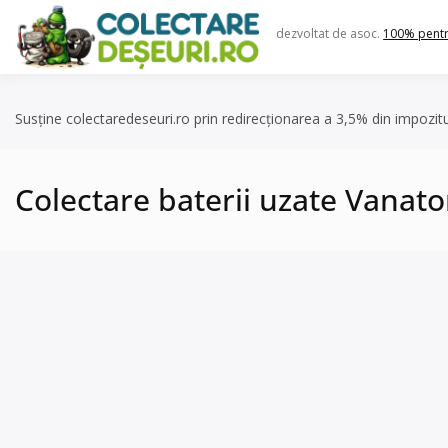
Skip
to
dezvoltat de asoc.
100% pent
content
Susține colectaredeseuri.ro prin redirecționarea a 3,5% din impozit
Colectare baterii uzate Vanator