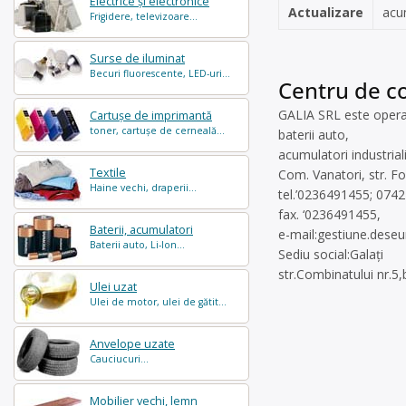
Electrice și electronice
Actualizare
acu
Frigidere, televizoare...
Surse de iluminat
Becuri fluorescente, LED-uri...
Centru de co
GALIA SRL este operat
Cartușe de imprimantă
toner, cartușe de cerneală...
baterii auto,
acumulatori industrial
Textile
Com. Vanatori, str. Fo
Haine vechi, draperii...
tel.’0236491455; 0742
fax. ‘0236491455,
Baterii, acumulatori
e-mail:
gestiune.dese
Baterii auto, Li-Ion...
Sediu social:Galați
str.Combinatului nr.5,
Ulei uzat
Ulei de motor, ulei de gătit...
Anvelope uzate
Cauciucuri...
Mobilier vechi, lemn