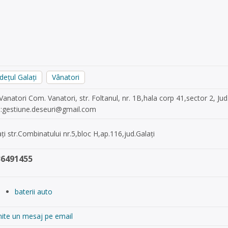
dețul Galați
Vânatori
Vanatori Com. Vanatori, str. Foltanul, nr. 1B,hala corp 41,sector 2, J
:
gestiune.deseuri@gmail.com
ți str.Combinatului nr.5,bloc H,ap.116,jud.Galați
36491455
baterii auto
mite un mesaj pe email