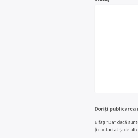
Doriți publicarea
Bifați "Da" dacă sunt
fiți contactat și de a