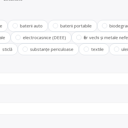
te
baterii auto
baterii portabile
biodegra
ale
electrocasnice (DEEE)
fier vechi și metale ne
sticlă
substanțe periculoase
textile
ule