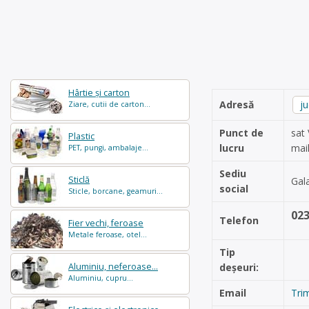
Hârtie și carton
Adresă
ju
Ziare, cutii de carton...
Punct de
sat 
Plastic
lucru
mail
PET, pungi, ambalaje...
Sediu
Sticlă
Gala
social
Sticle, borcane, geamuri...
02
Telefon
Fier vechi, feroase
Metale feroase, otel...
Tip
Aluminiu, neferoase...
deșeuri:
Aluminiu, cupru...
Email
Tri