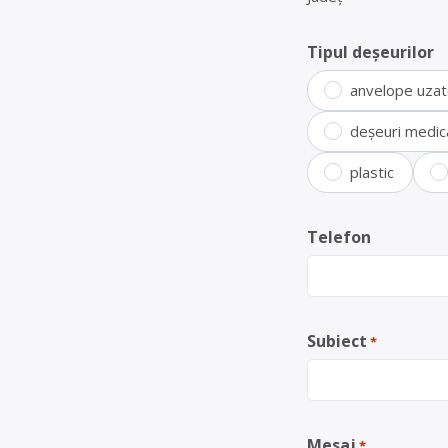
Tipul deșeurilor
anvelope uza
deșeuri medic
plastic
Telefon
Subiect
*
Mesaj
*