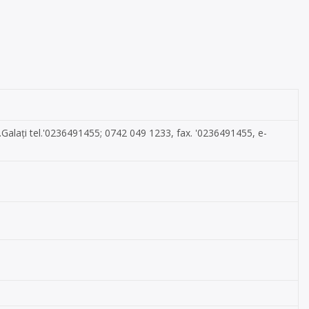
ud.Galați tel.'0236491455; 0742 049 1233, fax. '0236491455, e-