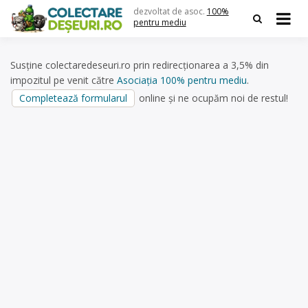
Skip
dezvoltat de asoc.
100%
to
pentru mediu
content
Susține colectaredeseuri.ro prin redirecționarea a 3,5% din
impozitul pe venit către
Asociația 100% pentru mediu
.
Completează formularul
online și ne ocupăm noi de restul!