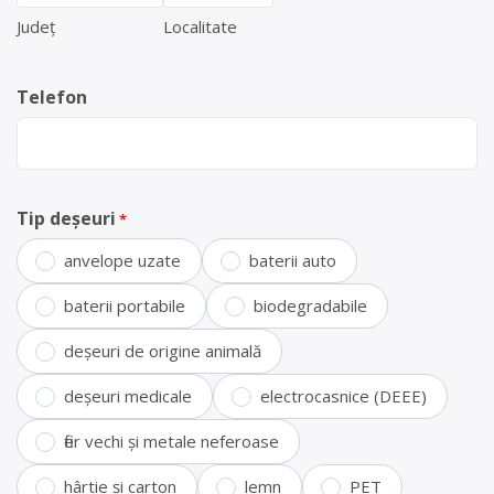
Județ
Localitate
Telefon
Tip deșeuri
*
anvelope uzate
baterii auto
baterii portabile
biodegradabile
deșeuri de origine animală
deșeuri medicale
electrocasnice (DEEE)
fier vechi și metale neferoase
hârtie și carton
lemn
PET