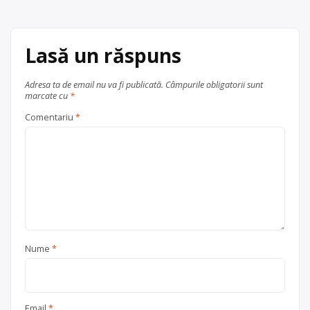
Trimite un mesaj
județul Ilfov
Vidra
Lasă un răspuns
Adresa ta de email nu va fi publicată.
Câmpurile obligatorii sunt
marcate cu
*
Comentariu
*
Nume
*
Email
*