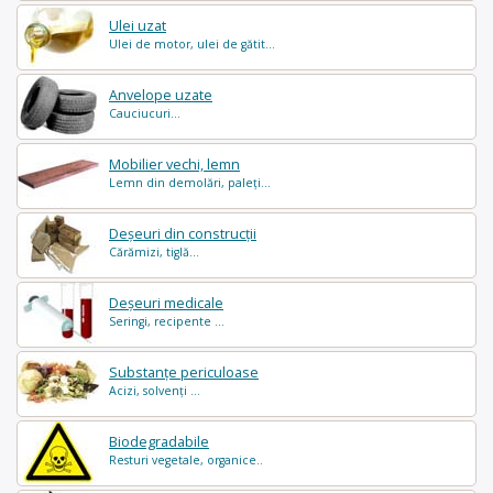
Ulei uzat
Ulei de motor, ulei de gătit...
Anvelope uzate
Cauciucuri...
Mobilier vechi, lemn
Lemn din demolări, paleți...
Deșeuri din construcții
Cărămizi, tiglă...
Deșeuri medicale
Seringi, recipente ...
Substanțe periculoase
Acizi, solvenți ...
Biodegradabile
Resturi vegetale, organice..