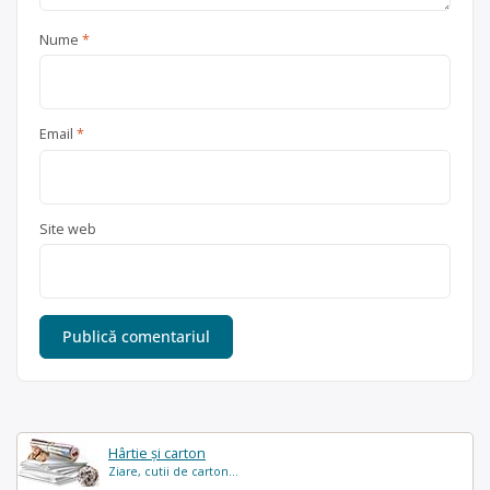
Nume
*
Email
*
Site web
Hârtie și carton
Ziare, cutii de carton...