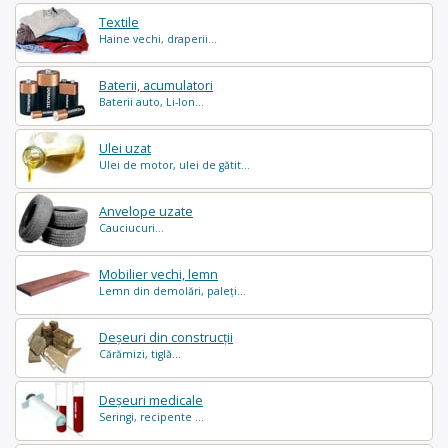
Textile
Haine vechi, draperii...
Baterii, acumulatori
Baterii auto, Li-Ion...
Ulei uzat
Ulei de motor, ulei de gătit...
Anvelope uzate
Cauciucuri...
Mobilier vechi, lemn
Lemn din demolări, paleți...
Deșeuri din construcții
Cărămizi, tiglă...
Deșeuri medicale
Seringi, recipente ...