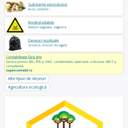
Substanțe periculoase
Acizi, solvenți ...
Biodegradabile
Resturi vegetale, organice..
Deșeuri reziduale
Scutece, mucuri de țigară..
Contabilitate fără griji
Servicii pentru SRL, PFA și ONG: contabilitate, salarizare, e-Factura, SAF-T și
consultanță.
supercontabil.ro
Alte tipuri de deșeuri
Agricultura ecologică