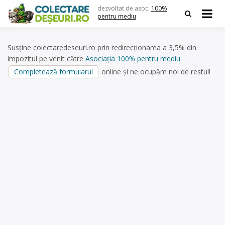
Skip
dezvoltat de asoc.
100%
to
pentru mediu
content
Susține colectaredeseuri.ro prin redirecționarea a 3,5% din
impozitul pe venit către
Asociația 100% pentru mediu
.
Completează formularul
online și ne ocupăm noi de restul!