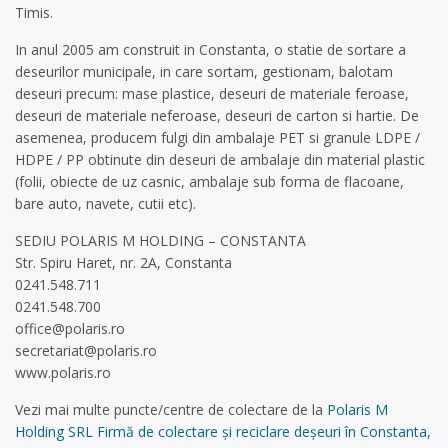
Timis.
In anul 2005 am construit in Constanta,
o statie de sortare a
deseurilor municipale, in care sortam, gestionam, balotam
deseuri precum:
mase plastice, deseuri de materiale feroase,
deseuri de materiale neferoase, deseuri de carton si hartie. De
asemenea,
producem fulgi din ambalaje PET si granule LDPE /
HDPE / PP
obtinute din deseuri de ambalaje din material plastic
(folii, obiecte de uz casnic, ambalaje sub forma de flacoane,
bare auto, navete, cutii etc).
SEDIU POLARIS M HOLDING – CONSTANTA
Str. Spiru Haret, nr. 2A, Constanta
0241.548.711
0241.548.700
office@polaris.ro
secretariat@polaris.ro
www.polaris.ro
Vezi mai multe puncte/centre de colectare de la
Polaris M
Holding SRL Firmă de colectare și reciclare deșeuri în Constanta,