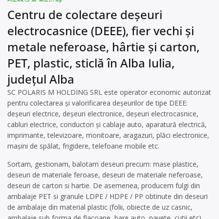
Centru de colectare deșeuri
electrocasnice (DEEE), fier vechi și
metale neferoase, hârtie și carton,
PET, plastic, sticlă în Alba Iulia,
județul Alba
SC POLARIS M HOLDING SRL este operator economic autorizat
pentru colectarea și valorificarea deșeurilor de tipe DEEE:
deșeuri electrice, deșeuri electronice, deșeuri electrocasnice,
cabluri electrice, conductori și cablaje auto, aparatură electrică,
imprimante, televizoare, monitoare, aragazuri, plăci electronice,
mașini de spălat, frigidere, telefoane mobile etc.
Sortam, gestionam, balotam deseuri precum:
mase plastice,
deseuri de materiale feroase, deseuri de materiale neferoase,
deseuri de carton si hartie. De asemenea,
producem fulgi din
ambalaje PET si granule LDPE / HDPE / PP
obtinute din deseuri
de ambalaje din material plastic (folii, obiecte de uz casnic,
ambalaje sub forma de flacoane, bare auto, navete, cutii etc).