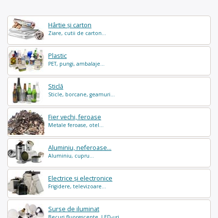
Hârtie și carton
Ziare, cutii de carton...
Plastic
PET, pungi, ambalaje...
Sticlă
Sticle, borcane, geamuri...
Fier vechi, feroase
Metale feroase, otel...
Aluminiu, neferoase...
Aluminiu, cupru...
Electrice și electronice
Frigidere, televizoare...
Surse de iluminat
Becuri fluorescente, LED-uri...