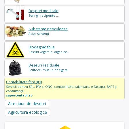
Deșeuri medicale
Seringi, recipente ...
Substanțe periculoase
Acizi, solvenți ...
Biodegradabile
Resturi vegetale, organice..
Deșeuri reziduale
Scutece, mucuri de țigară..
Contabilitate fără griji
Servicii pentru SRL, PFA și ONG: contabilitate, salarizare, e-Factura, SAF-T și
consultanță.
supercontabil.ro
Alte tipuri de deșeuri
Agricultura ecologică