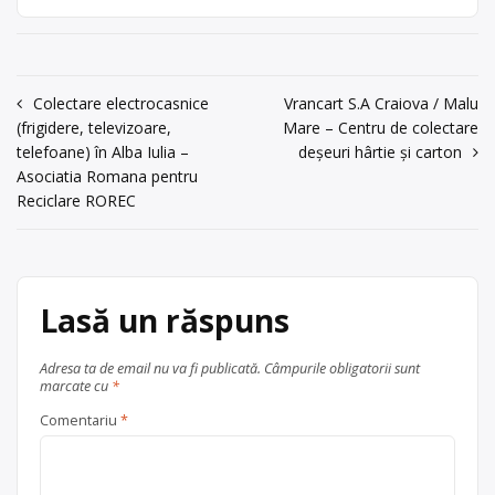
Alba Iulia
județul Alba
Centura, nr.2, Jud.
neferoase, hârtii, cartoane , lemn,
Alba
acumulatori uzati , cu punct de
colectare în Alba Iulia, la adresa: .
acum 6 ani
Sediu social:SC ALOREF SRL, – Alba
0258835554
Navigare
Colectare electrocasnice
Vrancart S.A Craiova / Malu
Iulia, Sos. de Centura, nr.2, Jud. Alba
(frigidere, televizoare,
Mare – Centru de colectare
CUI: RO 14099142 Tel: 0258/835.554;
în
Trimite un mesaj
telefoane) în Alba Iulia –
deșeuri hârtie și carton
fax: 0358.107.554 Email:
articole
Asociatia Romana pentru
alorefalba@yahoo.com
[…]
Reciclare ROREC
Centru de colectare
baterii auto
,
fier vechi și metale neferoase
,
hârtie și carton
,
lemn
, în
Alba Iulia
județul Alba
Lasă un răspuns
Adresa ta de email nu va fi publicată.
Câmpurile obligatorii sunt
marcate cu
*
Comentariu
*