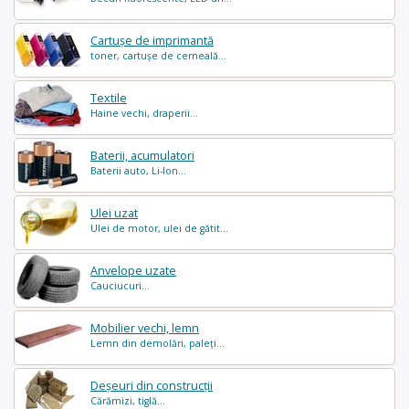
Cartușe de imprimantă
toner, cartușe de cerneală...
Textile
Haine vechi, draperii...
Baterii, acumulatori
Baterii auto, Li-Ion...
Ulei uzat
Ulei de motor, ulei de gătit...
Anvelope uzate
Cauciucuri...
Mobilier vechi, lemn
Lemn din demolări, paleți...
Deșeuri din construcții
Cărămizi, tiglă...