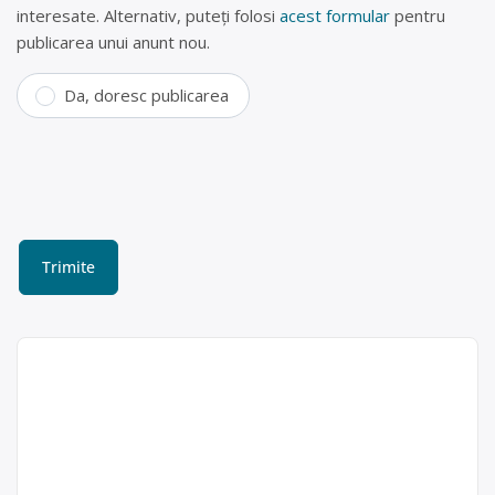
interesate. Alternativ, puteți folosi
acest formular
pentru
publicarea unui anunt nou.
Da, doresc publicarea
Centru de colectare și
reciclare Alba Iulia (fier
vechi, doze aluminiu)
MALURA BUSINESS SRL este
Malura
operator economic autorizat pentru
Business SRL