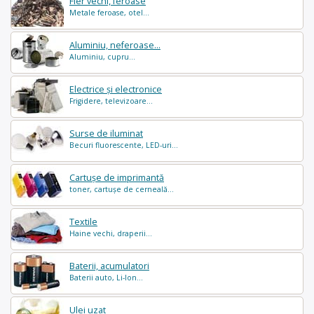
Fier vechi, feroase
Metale feroase, otel...
Aluminiu, neferoase...
Aluminiu, cupru...
Electrice și electronice
Frigidere, televizoare...
Surse de iluminat
Becuri fluorescente, LED-uri...
Cartușe de imprimantă
toner, cartușe de cerneală...
Textile
Haine vechi, draperii...
Baterii, acumulatori
Baterii auto, Li-Ion...
Ulei uzat