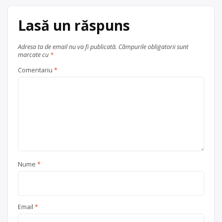
Centru de colectare
electrocasnice (DEEE)
, în
Lasă un răspuns
Bacău
județul Bacău
Adresa ta de email nu va fi publicată.
Câmpurile obligatorii sunt
marcate cu
*
Comentariu
*
Nume
*
Email
*