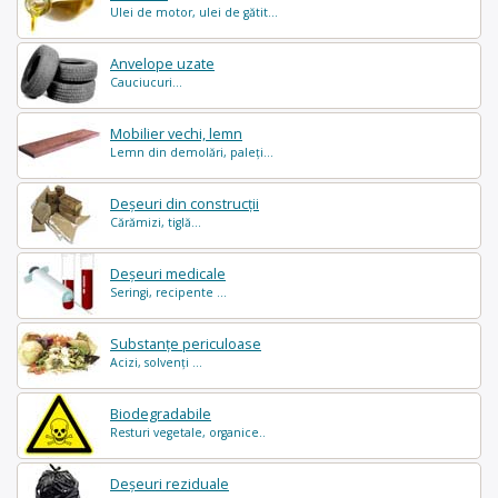
Ulei de motor, ulei de gătit...
Anvelope uzate
Cauciucuri...
Mobilier vechi, lemn
Lemn din demolări, paleți...
Deșeuri din construcții
Cărămizi, tiglă...
Deșeuri medicale
Seringi, recipente ...
Substanțe periculoase
Acizi, solvenți ...
Biodegradabile
Resturi vegetale, organice..
Deșeuri reziduale