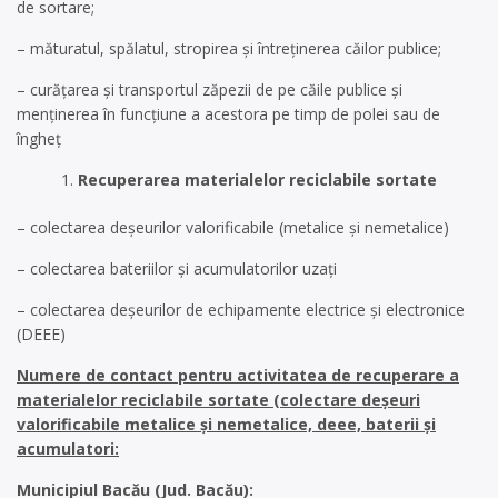
de sortare;
– măturatul, spălatul, stropirea și întreținerea căilor publice;
– curățarea și transportul zăpezii de pe căile publice și
menținerea în funcțiune a acestora pe timp de polei sau de
îngheț
Recuperarea materialelor reciclabile sortate
– colectarea deșeurilor valorificabile (metalice și nemetalice)
– colectarea bateriilor și acumulatorilor uzați
– colectarea deșeurilor de echipamente electrice și electronice
(DEEE)
Numere de contact pentru activitatea de recuperare a
materialelor reciclabile sortate (colectare deșeuri
valorificabile metalice și nemetalice, deee, baterii și
acumulatori:
Municipiul Bacău (Jud. Bacău):