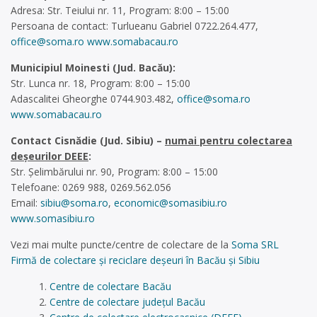
Adresa: Str. Teiului nr. 11, Program: 8:00 – 15:00
Persoana de contact: Turlueanu Gabriel 0722.264.477,
office@soma.ro
www.somabacau.ro
Municipiul Moinesti (Jud. Bacău):
Str. Lunca nr. 18, Program: 8:00 – 15:00
Adascalitei Gheorghe 0744.903.482,
office@soma.ro
www.somabacau.ro
Contact Cisnădie (Jud. Sibiu) –
numai pentru colectarea
deșeurilor DEEE
:
Str. Șelimbărului nr. 90, Program: 8:00 – 15:00
Telefoane: 0269 988, 0269.562.056
Email:
sibiu@soma.ro
,
economic@somasibiu.ro
www.somasibiu.ro
Vezi mai multe puncte/centre de colectare de la
Soma SRL
Firmă de colectare și reciclare deșeuri în Bacău și Sibiu
Centre de colectare Bacău
Centre de colectare județul Bacău