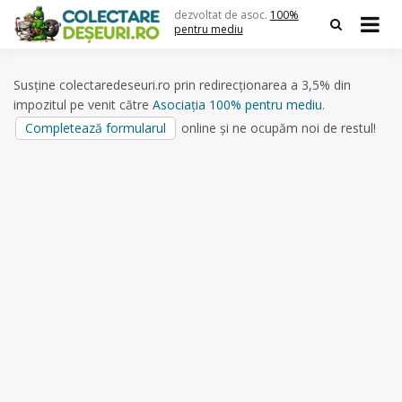
Skip
dezvoltat de asoc.
100%
to
pentru mediu
content
Susține colectaredeseuri.ro prin redirecționarea a 3,5% din
impozitul pe venit către
Asociația 100% pentru mediu
.
Completează formularul
online și ne ocupăm noi de restul!