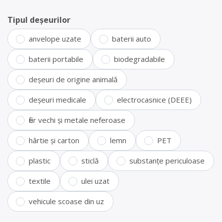
Tipul deșeurilor
anvelope uzate
baterii auto
baterii portabile
biodegradabile
deșeuri de origine animală
deșeuri medicale
electrocasnice (DEEE)
fier vechi și metale neferoase
hârtie și carton
lemn
PET
plastic
sticlă
substanțe periculoase
textile
ulei uzat
vehicule scoase din uz