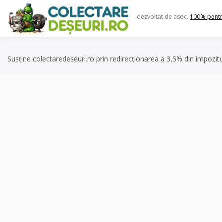
Skip
to
dezvoltat de asoc.
100% pent
content
Susține colectaredeseuri.ro prin redirecționarea a 3,5% din impozit