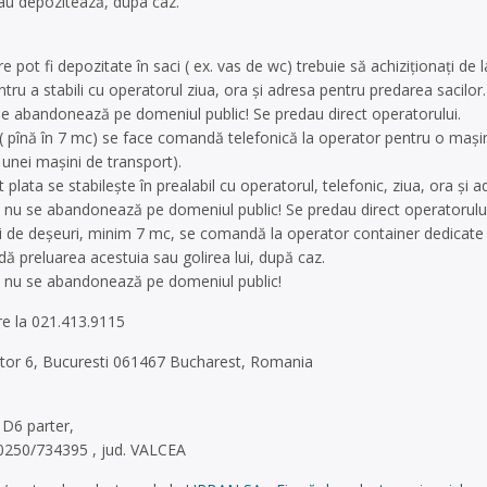
sau depozitează, dupa caz.
e pot fi depozitate în saci ( ex. vas de wc) trebuie să achiziționați de la
ru a stabili cu operatorul ziua, ora și adresa pentru predarea sacilor. T
u se abandonează pe domeniul public! Se predau direct operatorului.
i( pînă în 7 mc) se face comandă telefonică la operator pentru o ma
unei mașini de transport).
plata se stabilește în prealabil cu operatorul, telefonic, ziua, ora și
le nu se abandonează pe domeniul public! Se predau direct operatorului
 de deșeuri, minim 7 mc, se comandă la operator container dedicate ca
ă preluarea acestuia sau golirea lui, după caz.
le nu se abandonează pe domeniul public!
re la 021.413.9115
sector 6, Bucuresti 061467 Bucharest, Romania
c D6 parter,
 0250/734395 , jud. VALCEA