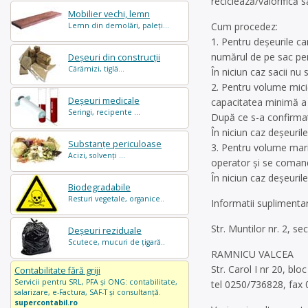
reciclează/valorifică 
Mobilier vechi, lemn
Cum procedez:
Lemn din demolări, paleți...
1. Pentru deșeurile car
numărul de pe sac pent
Deșeuri din construcții
Cărămizi, tiglă...
În niciun caz sacii n
2. Pentru volume mic
Deșeuri medicale
capacitatea minimă a 
Seringi, recipente ...
După ce s-a confirmat 
În niciun caz deșeuri
Substanțe periculoase
3. Pentru volume mari
Acizi, solvenți ...
operator și se comand
În niciun caz deșeuri
Biodegradabile
Resturi vegetale, organice..
Informatii suplimenta
Str. Muntilor nr. 2, 
Deșeuri reziduale
Scutece, mucuri de țigară..
RAMNICU VALCEA
Str. Carol I nr 20, blo
Contabilitate fără griji
Servicii pentru SRL, PFA și ONG: contabilitate,
tel 0250/736828, fax
salarizare, e-Factura, SAF-T și consultanță.
supercontabil.ro