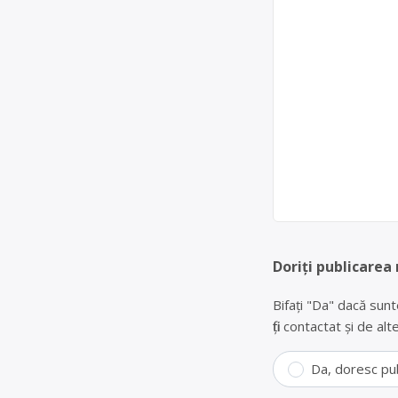
Doriți publicarea
Bifați "Da" dacă sunt
fiți contactat și de a
Da, doresc pu