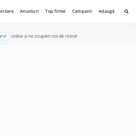
lectare
Anunțuri
Top firme
Campanii
Adaugă
rul
online și ne ocupăm noi de restul!