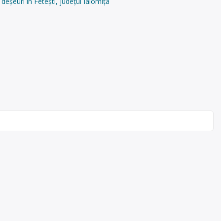
deșeuri în Fetești, județul Ialomița