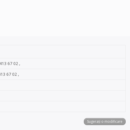
/413 67 02 ,
413 67 02 ,
Sugerați o modificare