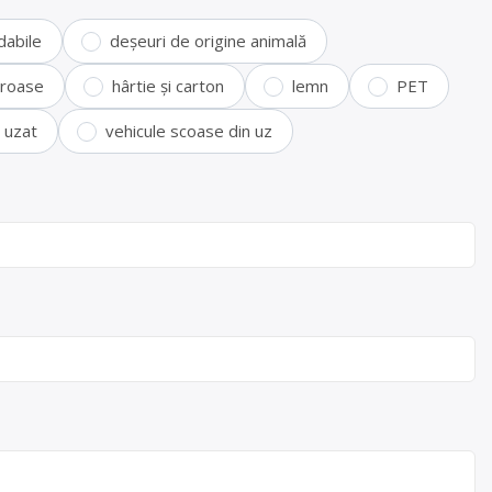
dabile
deșeuri de origine animală
feroase
hârtie și carton
lemn
PET
i uzat
vehicule scoase din uz