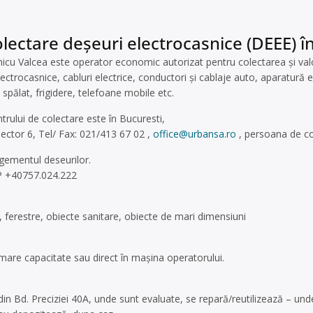
lectare deșeuri electrocasnice (DEEE) în 
cu Valcea este operator economic autorizat pentru colectarea și valori
lectrocasnice, cabluri electrice, conductori și cablaje auto, aparatură 
 spălat, frigidere, telefoane mobile etc.
ntrului de colectare este în Bucuresti,
 sector 6, Tel/ Fax: 021/413 67 02 ,
office@urbansa.ro
, persoana de c
ementul deseurilor.
 +40757.024.222
şi, ferestre, obiecte sanitare, obiecte de mari dimensiuni
 mare capacitate sau direct în mașina operatorului.
e din Bd. Preciziei 40A, unde sunt evaluate, se repară/reutilizează –