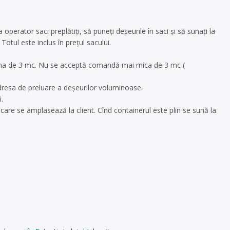
 operator saci preplătiți, să puneți deșeurile în saci și să sunați la
otul este inclus în prețul sacului.
șina de 3 mc. Nu se acceptă comandă mai mica de 3 mc (
 adresa de preluare a deșeurilor voluminoase.
.
re se amplasează la client. Cînd containerul este plin se sună la