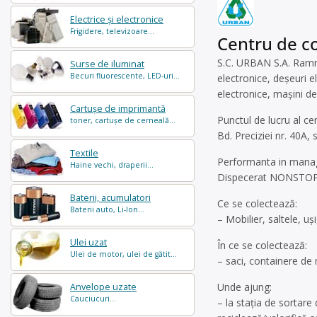
Electrice și electronice
Frigidere, televizoare...
Centru de co
S.C. URBAN S.A. Ramni
Surse de iluminat
Becuri fluorescente, LED-uri...
electronice, deșeuri e
electronice, mașini de
Cartușe de imprimantă
Punctul de lucru al ce
toner, cartușe de cerneală...
Bd. Preciziei nr. 40A,
Textile
Performanta in manag
Haine vechi, draperii...
Dispecerat NONSTOP
Baterii, acumulatori
Ce se colectează:
Baterii auto, Li-Ion...
– Mobilier, saltele, u
Ulei uzat
În ce se colectează:
Ulei de motor, ulei de gătit...
– saci, containere de
Unde ajung:
Anvelope uzate
Cauciucuri...
– la stația de sortar