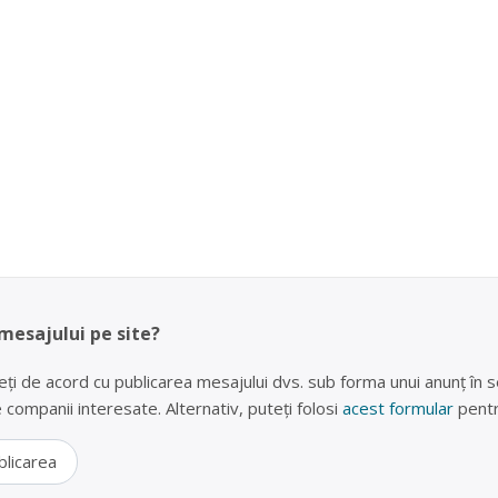
 mesajului pe site?
eți de acord cu publicarea mesajului dvs. sub forma unui anunț în se
lte companii interesate. Alternativ, puteți folosi
acest formular
pentr
blicarea