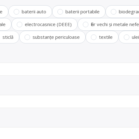
te
baterii auto
baterii portabile
biodegra
ale
electrocasnice (DEEE)
fier vechi și metale ne
sticlă
substanțe periculoase
textile
ule