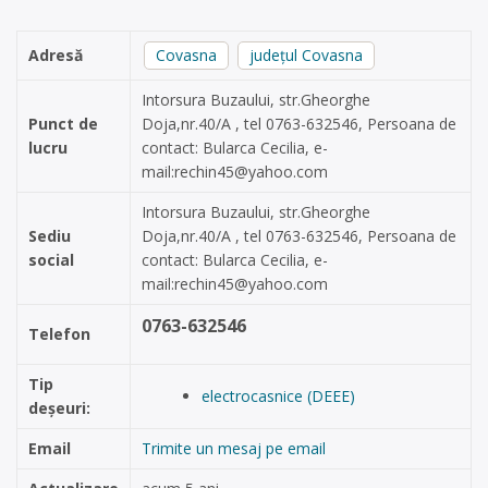
Adresă
Covasna
județul Covasna
Intorsura Buzaului, str.Gheorghe
Punct de
Doja,nr.40/A , tel 0763-632546, Persoana de
lucru
contact: Bularca Cecilia, e-
mail:
rechin45@yahoo.com
Intorsura Buzaului, str.Gheorghe
Sediu
Doja,nr.40/A , tel 0763-632546, Persoana de
social
contact: Bularca Cecilia, e-
mail:
rechin45@yahoo.com
0763-632546
Telefon
Tip
electrocasnice (DEEE)
deșeuri:
Email
Trimite un mesaj pe email