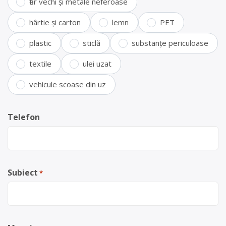
fier vechi și metale neferoase
hârtie și carton
lemn
PET
plastic
sticlă
substanțe periculoase
textile
ulei uzat
vehicule scoase din uz
Telefon
Subiect
*