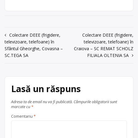
[…]
Gheorghe, str
valorificarea deșeurilor de tipe DEEE:
.Energiei, nr.2
deșeuri electrice, deșeuri electronice,
Centru de colectare
deșeuri electrocasnice, cabluri
electrocasnice (DEEE)
acum 6 ani
, în
electrice, conductori și cablaje auto,
județul Alba
Trimite un mesaj
aparatură electrică, imprimante,
Navigare
Colectare DEEE (frigidere,
Colectare DEEE (frigidere,
județul Covasna
televizoare, monitoare, aragazuri,
televizoare, telefoane) în
televizoare, telefoane) în
plăci electronice, mașini de spălat,
în
Sfântu Gheorghe
Sfântul Gheorghe, Covasna –
Craiova – SC REMAT SCHOLZ
frigidere, telefoane mobile etc.
articole
SC.TEGA SA
FILIALA OLTENIA SA
Punctul de lucru al centrului de
colectare este în Sf. Gheorghe, str
.Energiei, nr.2; […]
Centru de colectare
Lasă un răspuns
electrocasnice (DEEE)
, în
județul Alba
Adresa ta de email nu va fi publicată.
Câmpurile obligatorii sunt
județul Covasna
marcate cu
*
Sfântu Gheorghe
Comentariu
*