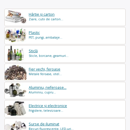
Hârtie și carton
Ziare, cutii de carton...
Plastic
PET, pungi, ambalaje...
Sticlă
Sticle, borcane, geamuri...
Fier vechi, feroase
Metale feroase, otel...
Aluminiu, neferoase...
Aluminiu, cupru...
Electrice și electronice
Frigidere, televizoare...
Surse de iluminat
Becuri fluorescente, LED-uri...