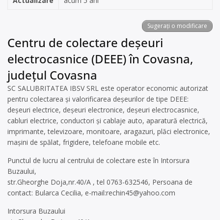
Actualizare
acum 5 ani
Sugerați o modificare
Centru de colectare deșeuri
electrocasnice (DEEE) în Covasna,
județul Covasna
SC SALUBRITATEA IBSV SRL este operator economic autorizat
pentru colectarea și valorificarea deșeurilor de tipe DEEE:
deșeuri electrice, deșeuri electronice, deșeuri electrocasnice,
cabluri electrice, conductori și cablaje auto, aparatură electrică,
imprimante, televizoare, monitoare, aragazuri, plăci electronice,
mașini de spălat, frigidere, telefoane mobile etc.
Punctul de lucru al centrului de colectare este în Intorsura
Buzaului,
str.Gheorghe Doja,nr.40/A , tel 0763-632546, Persoana de
contact: Bularca Cecilia, e-mail:
rechin45@yahoo.com
Intorsura Buzaului