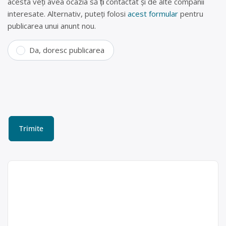
acesta veți avea ocazia să fiți contactat și de alte companii
interesate. Alternativ, puteți folosi
acest formular
pentru
publicarea unui anunt nou.
Da, doresc publicarea
Colectare DEEE (frigidere,
televizoare, telefoane) în
Covasna, Covasna –
SC.REMAT BRASOV SA
Remat Brasov
SA
SC.REMAT BRASOV SA este operator