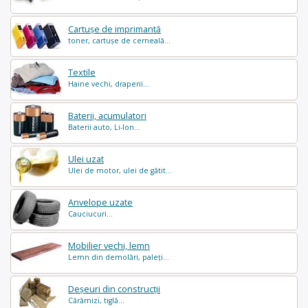
Cartușe de imprimantă
toner, cartușe de cerneală...
Textile
Haine vechi, draperii...
Baterii, acumulatori
Baterii auto, Li-Ion...
Ulei uzat
Ulei de motor, ulei de gătit...
Anvelope uzate
Cauciucuri...
Mobilier vechi, lemn
Lemn din demolări, paleți...
Deșeuri din construcții
Cărămizi, tiglă...