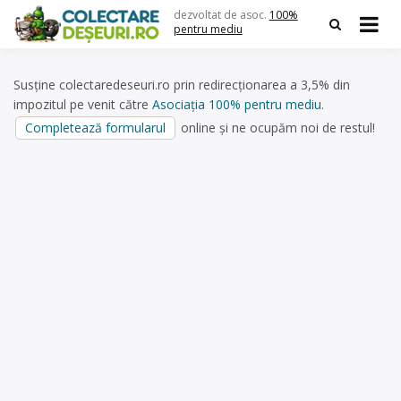
Skip
dezvoltat de asoc.
100%
to
pentru mediu
content
Susține colectaredeseuri.ro prin redirecționarea a 3,5% din
impozitul pe venit către
Asociația 100% pentru mediu
.
Completează formularul
online și ne ocupăm noi de restul!