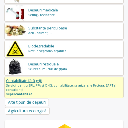
Deșeuri medicale
Seringi, recipente ...
Substanțe periculoase
Acizi, solvenți ...
Biodegradabile
Resturi vegetale, organice..
Deșeuri reziduale
Scutece, mucuri de țigară..
Contabilitate fără griji
Servicii pentru SRL, PFA și ONG: contabilitate, salarizare, e-Factura, SAF-T și
consultanță.
supercontabil.ro
Alte tipuri de deșeuri
Agricultura ecologică