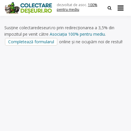
Skip
dezvoltat de asoc.
100%
to
pentru mediu
content
Susține colectaredeseuri.ro prin redirecționarea a 3,5% din
impozitul pe venit către
Asociația 100% pentru mediu
.
Completează formularul
online și ne ocupăm noi de restul!