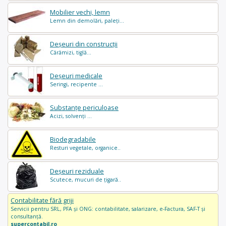
Mobilier vechi, lemn
Lemn din demolări, paleți...
Deșeuri din construcții
Cărămizi, tiglă...
Deșeuri medicale
Seringi, recipente ...
Substanțe periculoase
Acizi, solvenți ...
Biodegradabile
Resturi vegetale, organice..
Deșeuri reziduale
Scutece, mucuri de țigară..
Contabilitate fără griji
Servicii pentru SRL, PFA și ONG: contabilitate, salarizare, e-Factura, SAF-T și
consultanță.
supercontabil.ro