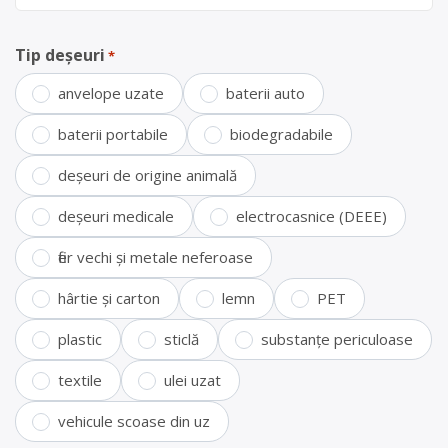
Tip deșeuri
*
anvelope uzate
baterii auto
baterii portabile
biodegradabile
deșeuri de origine animală
deșeuri medicale
electrocasnice (DEEE)
fier vechi și metale neferoase
hârtie și carton
lemn
PET
plastic
sticlă
substanțe periculoase
textile
ulei uzat
vehicule scoase din uz