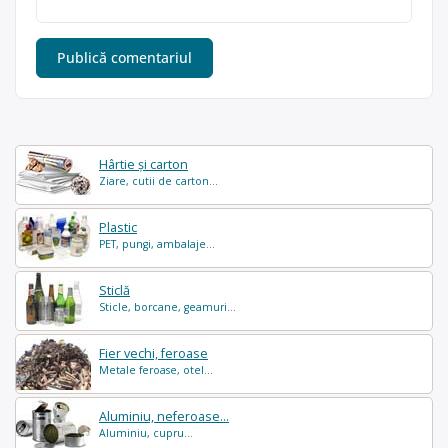
Hârtie și carton
Ziare, cutii de carton...
Plastic
PET, pungi, ambalaje...
Sticlă
Sticle, borcane, geamuri...
Fier vechi, feroase
Metale feroase, otel...
Aluminiu, neferoase...
Aluminiu, cupru...