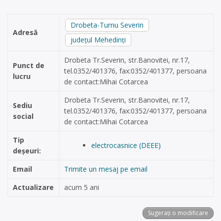
Drobeta-Turnu Severin
Adresă
județul Mehedinți
Drobeta Tr.Severin, str.Banovitei, nr.17,
Punct de
tel.0352/401376, fax:0352/401377, persoana
lucru
de contact:Mihai Cotarcea
Drobeta Tr.Severin, str.Banovitei, nr.17,
Sediu
tel.0352/401376, fax:0352/401377, persoana
social
de contact:Mihai Cotarcea
Tip
electrocasnice (DEEE)
deșeuri:
Email
Trimite un mesaj pe email
Actualizare
acum 5 ani
Sugerați o modificare