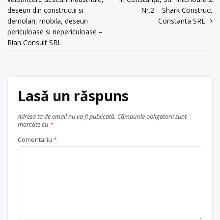
acum 6 ani
în
deseuri din constructii si
Nr.2 – Shark Construct
Centru de colectare
baterii auto
,
Trimite un mesaj
articole
demolari, mobila, deseuri
Constanta SRL
în
județul Neamț
periculoase si nepericuloase –
Rian Consult SRL
Piatra Neamț
Lasă un răspuns
Adresa ta de email nu va fi publicată.
Câmpurile obligatorii sunt
marcate cu
*
Comentariu
*