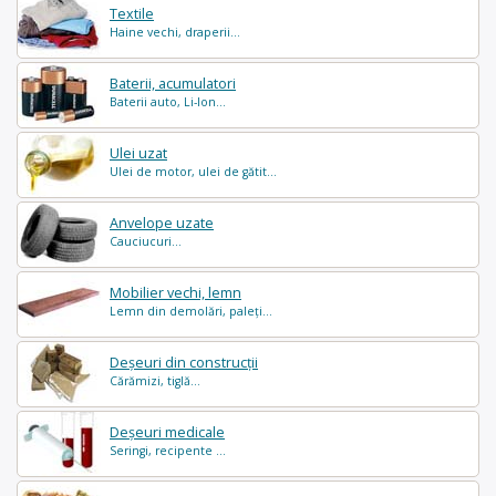
Textile
Haine vechi, draperii...
Baterii, acumulatori
Baterii auto, Li-Ion...
Ulei uzat
Ulei de motor, ulei de gătit...
Anvelope uzate
Cauciucuri...
Mobilier vechi, lemn
Lemn din demolări, paleți...
Deșeuri din construcții
Cărămizi, tiglă...
Deșeuri medicale
Seringi, recipente ...