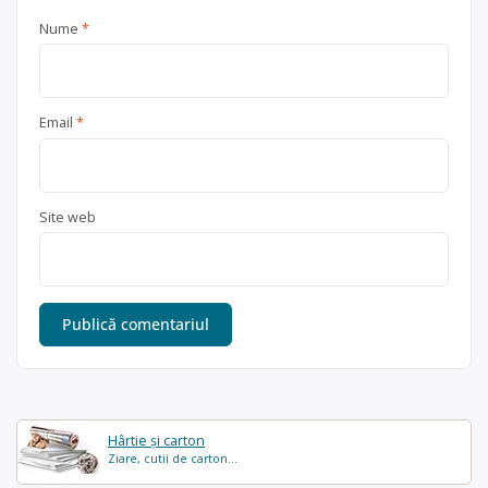
Nume
*
Email
*
Site web
Hârtie și carton
Ziare, cutii de carton...