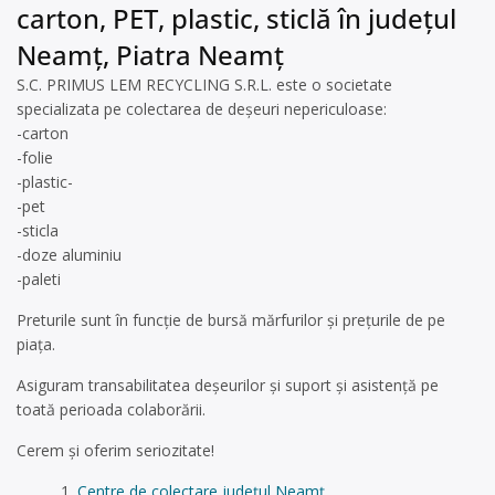
carton, PET, plastic, sticlă în județul
Neamț, Piatra Neamț
S.C. PRIMUS LEM RECYCLING S.R.L. este o societate
specializata pe colectarea de deșeuri nepericuloase:
-carton
-folie
-plastic-
-pet
-sticla
-doze aluminiu
-paleti
Preturile sunt în funcție de bursă mărfurilor și prețurile de pe
piața.
Asiguram transabilitatea deșeurilor și suport și asistență pe
toată perioada colaborării.
Cerem și oferim seriozitate!
Centre de colectare județul Neamț