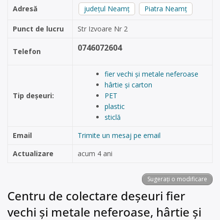
Adresă
județul Neamț
Piatra Neamț
Punct de lucru
Str Izvoare Nr 2
0746072604
Telefon
fier vechi și metale neferoase
hârtie și carton
Tip deșeuri:
PET
plastic
sticlă
Email
Trimite un mesaj pe email
Actualizare
acum 4 ani
Sugerați o modificare
Centru de colectare deșeuri fier
vechi și metale neferoase, hârtie și