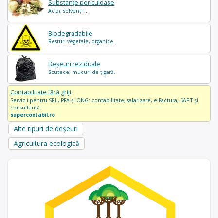
Substanțe periculoase
Acizi, solvenți ...
Biodegradabile
Resturi vegetale, organice..
Deșeuri reziduale
Scutece, mucuri de țigară..
Contabilitate fără griji
Servicii pentru SRL, PFA și ONG: contabilitate, salarizare, e-Factura, SAF-T și
consultanță.
supercontabil.ro
Alte tipuri de deșeuri
Agricultura ecologică