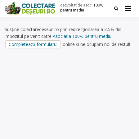
Skip
dezvoltat de asoc.
100%
to
pentru mediu
content
Susține colectaredeseuri.ro prin redirecționarea a 3,5% din
impozitul pe venit către
Asociația 100% pentru mediu
.
Completează formularul
online și ne ocupăm noi de restul!