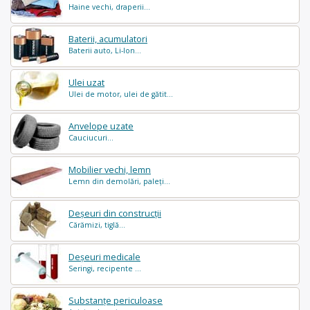
Haine vechi, draperii...
Baterii, acumulatori
Baterii auto, Li-Ion...
Ulei uzat
Ulei de motor, ulei de gătit...
Anvelope uzate
Cauciucuri...
Mobilier vechi, lemn
Lemn din demolări, paleți...
Deșeuri din construcții
Cărămizi, tiglă...
Deșeuri medicale
Seringi, recipente ...
Substanțe periculoase