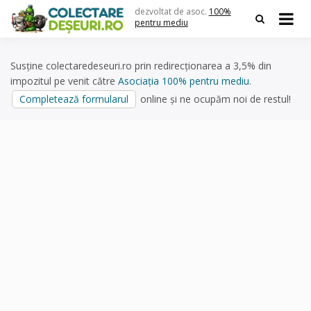
Skip
dezvoltat de asoc.
100%
to
pentru mediu
content
Susține colectaredeseuri.ro prin redirecționarea a 3,5% din
impozitul pe venit către
Asociația 100% pentru mediu
.
Completează formularul
online și ne ocupăm noi de restul!