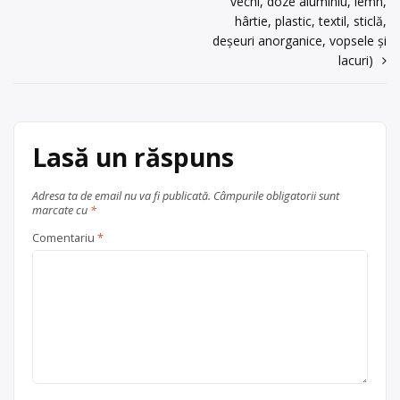
vechi, doze aluminiu, lemn,
în
HERACLEEA, nr. 7, CAMERA NR.1, BL.
hârtie, plastic, textil, sticlă,
Z3, SC.A, AP.7, camera […]
articole
deșeuri anorganice, vopsele și
lacuri)
Centru de colectare
electrocasnice (DEEE)
, în
județul Constanța
Lazu
Lasă un răspuns
Adresa ta de email nu va fi publicată.
Câmpurile obligatorii sunt
marcate cu
*
Comentariu
*