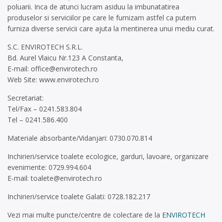
poluarii. Inca de atunci lucram asiduu la imbunatatirea
produselor si serviciilor pe care le furnizam astfel ca putem
furniza diverse servicii care ajuta la mentinerea unui mediu curat.
S.C. ENVIROTECH S.R.L.
Bd. Aurel Vlaicu Nr.123 A Constanta,
E-mail:
office@envirotech.ro
Web Site: www.envirotech.ro
Secretariat:
Tel/Fax – 0241.583.804
Tel – 0241.586.400
Materiale absorbante/Vidanjari: 0730.070.814
Inchirieri/service toalete ecologice, garduri, lavoare, organizare
evenimente: 0729.994.604
E-mail:
toalete@envirotech.ro
Inchirieri/service toalete Galati: 0728.182.217
Vezi mai multe puncte/centre de colectare de la
ENVIROTECH