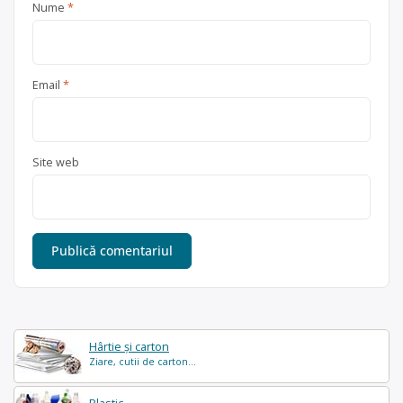
Nume
*
Email
*
Site web
Hârtie și carton
Ziare, cutii de carton...