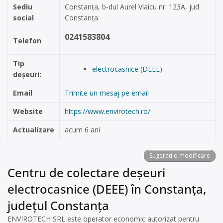
Sediu
Constanța, b-dul Aurel Vlaicu nr. 123A, jud
social
Constanța
0241583804
Telefon
Tip
electrocasnice (DEEE)
deșeuri:
Email
Trimite un mesaj pe email
Website
https://www.envirotech.ro/
Actualizare
acum 6 ani
Sugerați o modificare
Centru de colectare deșeuri
electrocasnice (DEEE) în Constanța,
județul Constanța
ENVIROTECH SRL este operator economic autorizat pentru