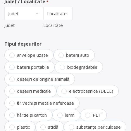
Județ / Localitate
*
Județ
Localitate
Tipul deșeurilor
anvelope uzate
baterii auto
baterii portabile
biodegradabile
deșeuri de origine animală
deșeuri medicale
electrocasnice (DEEE)
fier vechi și metale neferoase
hârtie și carton
lemn
PET
plastic
sticlă
substanțe periculoase