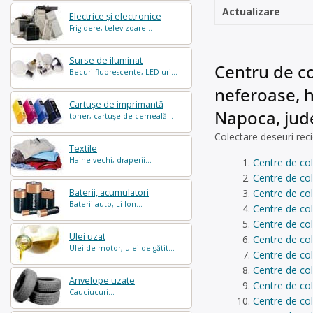
Actualizare
Electrice și electronice
Frigidere, televizoare...
Surse de iluminat
Centru de co
Becuri fluorescente, LED-uri...
neferoase, hâ
Cartușe de imprimantă
Napoca, jude
toner, cartușe de cerneală...
Colectare deseuri reci
Textile
Haine vechi, draperii...
Centre de co
Centre de col
Baterii, acumulatori
Centre de co
Baterii auto, Li-Ion...
Centre de col
Centre de col
Ulei uzat
Centre de col
Ulei de motor, ulei de gătit...
Centre de co
Centre de co
Anvelope uzate
Centre de col
Cauciucuri...
Centre de col