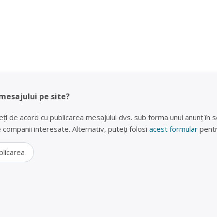
 mesajului pe site?
eți de acord cu publicarea mesajului dvs. sub forma unui anunț în se
lte companii interesate. Alternativ, puteți folosi
acest formular
pentr
blicarea