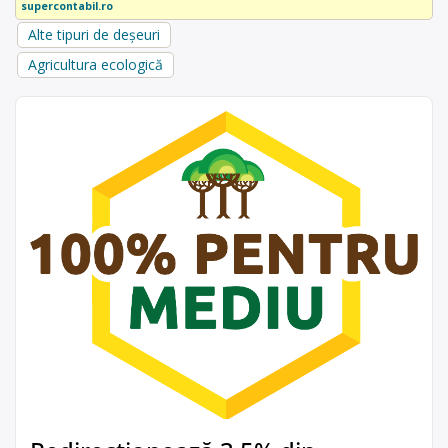
supercontabil.ro
Alte tipuri de deșeuri
Agricultura ecologică