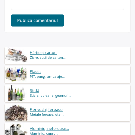
Hârtie și carton
Ziare, cutii de carton...
Plastic
PET, pungi, ambalaje...
Sticlă
Sticle, borcane, geamuri...
Fier vechi, feroase
Metale feroase, otel...
Aluminiu, neferoase...
Aluminiu, cupru...