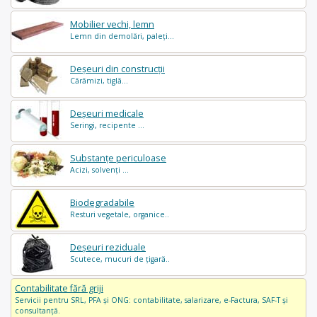
Mobilier vechi, lemn
Lemn din demolări, paleți...
Deșeuri din construcții
Cărămizi, tiglă...
Deșeuri medicale
Seringi, recipente ...
Substanțe periculoase
Acizi, solvenți ...
Biodegradabile
Resturi vegetale, organice..
Deșeuri reziduale
Scutece, mucuri de țigară..
Contabilitate fără griji
Servicii pentru SRL, PFA și ONG: contabilitate, salarizare, e-Factura, SAF-T și
consultanță.