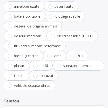
anvelope uzate
baterii auto
baterii portabile
biodegradabile
deșeuri de origine animală
deșeuri medicale
electrocasnice (DEEE)
fier vechi și metale neferoase
hârtie și carton
lemn
PET
plastic
sticlă
substanțe periculoase
textile
ulei uzat
vehicule scoase din uz
Telefon