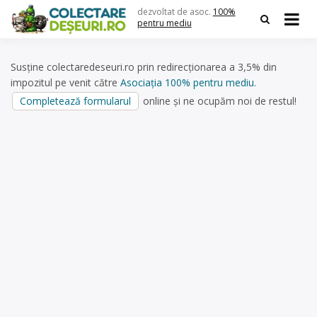
Skip
dezvoltat de asoc.
100%
to
pentru mediu
content
Susține colectaredeseuri.ro prin redirecționarea a 3,5% din
impozitul pe venit către
Asociația 100% pentru mediu
.
Completează formularul
online și ne ocupăm noi de restul!