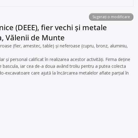
Sugerați o modificare
ice (DEEE), fier vechi și metale
a, Vălenii de Munte
ase (fier, amestec, table) și neferoase (cupru, bronz, aluminiu,
i personal calificat în realizarea acestor activități. Firma deține
e bascula, iar cea de-a doua având troliu pentru a putea colecta
o-excavatoare care ajută la încărcarea metalelor aflate parțial în