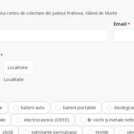
tui centru de colectare din județul Prahova, Vălenii de Munte
Email
*
*
Localitate
te
baterii auto
baterii portabile
biodegra
ale
electrocasnice (DEEE)
fier vechi și metale ne
sticlă
substanțe periculoase
textile
ule