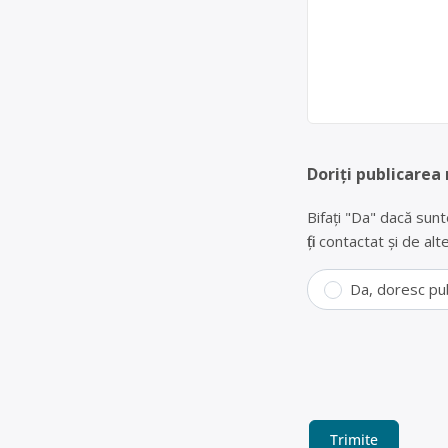
Doriți publicarea
Bifați "Da" dacă sunt
fiți contactat și de a
Da, doresc pu