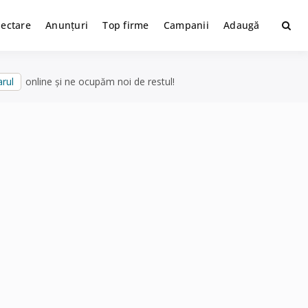
lectare
Anunțuri
Top firme
Campanii
Adaugă
rul
online și ne ocupăm noi de restul!