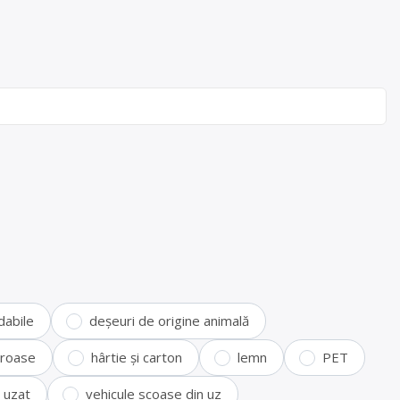
dabile
deșeuri de origine animală
feroase
hârtie și carton
lemn
PET
i uzat
vehicule scoase din uz