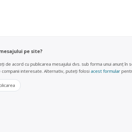
 mesajului pe site?
eți de acord cu publicarea mesajului dvs. sub forma unui anunț în se
lte companii interesate. Alternativ, puteți folosi
acest formular
pentr
blicarea