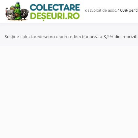
Skip
to
dezvoltat de asoc.
100% pent
content
Susține colectaredeseuri.ro prin redirecționarea a 3,5% din impozit