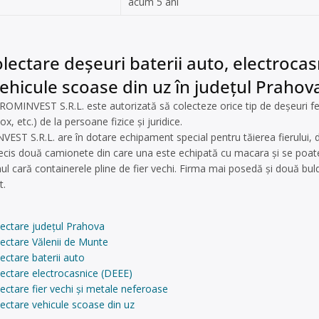
acum 5 ani
lectare deșeuri baterii auto, electrocasn
ehicule scoase din uz în județul Prahov
MINVEST S.R.L. este autorizată să colecteze orice tip de deșeuri fero
ox, etc.) de la persoane fizice și juridice.
 S.R.L. are în dotare echipament special pentru tăierea fierului, dar ș
precis două camionete din care una este echipată cu macara și se poat
ul cară containerele pline de fier vechi. Firma mai posedă și două buld
t.
lectare județul Prahova
ectare Vălenii de Munte
ectare baterii auto
ectare electrocasnice (DEEE)
ectare fier vechi și metale neferoase
ectare vehicule scoase din uz