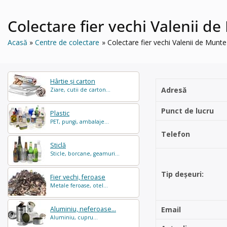
Colectare fier vechi Valenii
Acasă
Centre de colectare
Colectare fier vechi Valenii de M
Hârtie și carton
Adresă
Ziare, cutii de carton...
Punct de lucru
Plastic
PET, pungi, ambalaje...
Telefon
Sticlă
Sticle, borcane, geamuri...
Tip deșeuri:
Fier vechi, feroase
Metale feroase, otel...
Aluminiu, neferoase...
Email
Aluminiu, cupru...