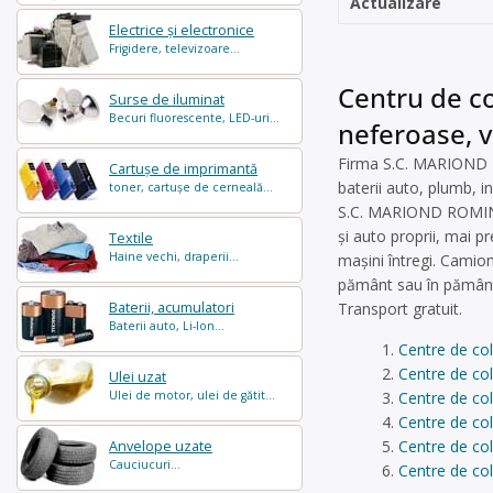
Actualizare
Electrice și electronice
Frigidere, televizoare...
Centru de co
Surse de iluminat
Becuri fluorescente, LED-uri...
neferoase, v
Firma S.C. MARIOND RO
Cartușe de imprimantă
baterii auto, plumb, in
toner, cartușe de cerneală...
S.C. MARIOND ROMINVEST
și auto proprii, mai 
Textile
Haine vechi, draperii...
mașini întregi. Camion
pământ sau în pămân
Baterii, acumulatori
Transport gratuit.
Baterii auto, Li-Ion...
Centre de co
Centre de col
Ulei uzat
Ulei de motor, ulei de gătit...
Centre de col
Centre de col
Centre de col
Anvelope uzate
Cauciucuri...
Centre de col