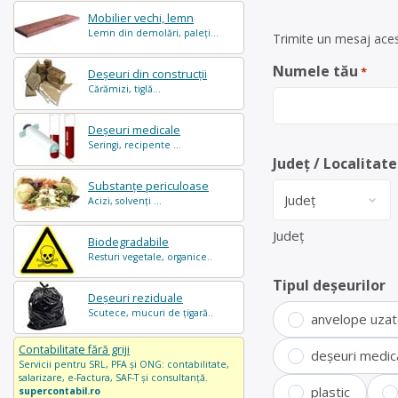
Mobilier vechi, lemn
Lemn din demolări, paleți...
Trimite un mesaj aces
Numele tău
*
Deșeuri din construcții
Cărămizi, tiglă...
Deșeuri medicale
Seringi, recipente ...
Județ / Localitate
Substanțe periculoase
Acizi, solvenți ...
Județ
Biodegradabile
Resturi vegetale, organice..
Tipul deșeurilor
Deșeuri reziduale
Scutece, mucuri de țigară..
anvelope uza
Contabilitate fără griji
deșeuri medic
Servicii pentru SRL, PFA și ONG: contabilitate,
salarizare, e-Factura, SAF-T și consultanță.
plastic
supercontabil.ro