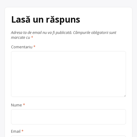
articole
[…]
Centru de colectare
Lasă un răspuns
electrocasnice (DEEE)
, în
județul Sibiu
Sibiu
Adresa ta de email nu va fi publicată.
Câmpurile obligatorii sunt
marcate cu
*
Comentariu
*
Nume
*
Email
*