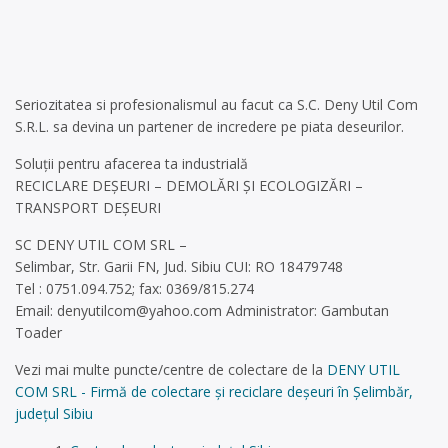
Seriozitatea si profesionalismul au facut ca S.C. Deny Util Com
S.R.L. sa devina un partener de incredere pe piata deseurilor.
Soluții pentru afacerea ta industrială
RECICLARE DEȘEURI – DEMOLĂRI ȘI ECOLOGIZĂRI –
TRANSPORT DEȘEURI
SC DENY UTIL COM SRL –
Selimbar, Str. Garii FN, Jud. Sibiu CUI: RO 18479748
Tel : 0751.094.752; fax: 0369/815.274
Email:
denyutilcom@yahoo.com
Administrator: Gambutan
Toader
Vezi mai multe puncte/centre de colectare de la
DENY UTIL
COM SRL - Firmă de colectare și reciclare deșeuri în Șelimbăr,
județul Sibiu