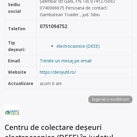
Șelimbăr str.Gării, FN Tel.:0741275092
Sediu
0740066675 Persoana de contact:
social
Gambutean Toader , jud. Sibiu
0751094752
Telefon
Tip
electrocasnice (DEEE)
deșeuri:
Email
Trimite un mesaj pe email
Website
https://denyutil.ro/
Actualizare
acum 6 ani
Sugerați o modificare
Centru de colectare deșeuri