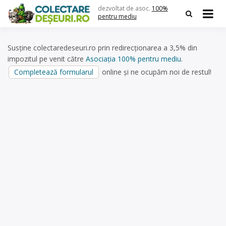
Skip
dezvoltat de asoc.
100%
to
pentru mediu
content
Susține colectaredeseuri.ro prin redirecționarea a 3,5% din
impozitul pe venit către
Asociația 100% pentru mediu
.
Completează formularul
online și ne ocupăm noi de restul!