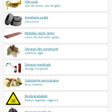
Ulei uzat
Ulei de motor, ulei de gătit...
Anvelope uzate
Cauciucuri...
Mobilier vechi, lemn
Lemn din demolări, paleți...
Deșeuri din construcții
Cărămizi, tiglă...
Deșeuri medicale
Seringi, recipente ...
Substanțe periculoase
Acizi, solvenți ...
Biodegradabile
Resturi vegetale, organice..
Deșeuri reziduale