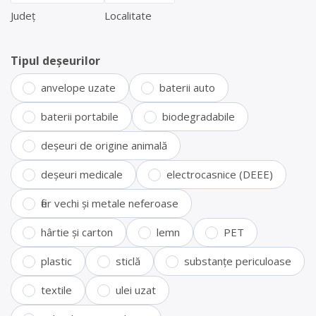
Județ
Localitate
Tipul deșeurilor
anvelope uzate
baterii auto
baterii portabile
biodegradabile
deșeuri de origine animală
deșeuri medicale
electrocasnice (DEEE)
fier vechi și metale neferoase
hârtie și carton
lemn
PET
plastic
sticlă
substanțe periculoase
textile
ulei uzat