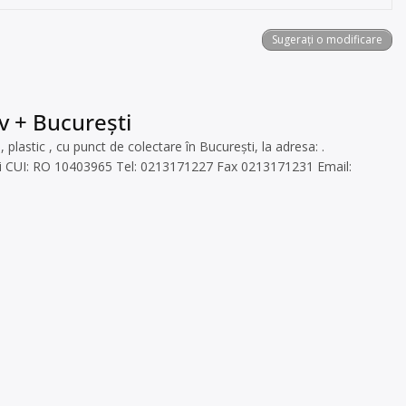
Sugerați o modificare
ov + București
astic , cu punct de colectare în București, la adresa: .
ti CUI: RO 10403965 Tel: 0213171227 Fax 0213171231 Email: