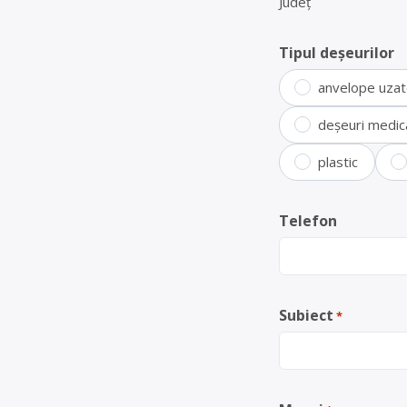
Județ
Tipul deșeurilor
anvelope uza
deșeuri medic
plastic
Telefon
Subiect
*