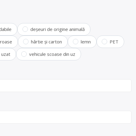
dabile
deșeuri de origine animală
feroase
hârtie și carton
lemn
PET
i uzat
vehicule scoase din uz