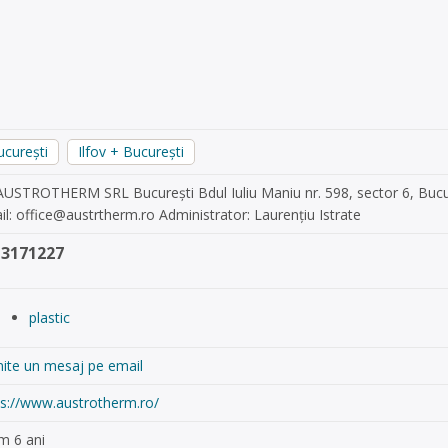
ucurești
Ilfov + București
AUSTROTHERM SRL București Bdul Iuliu Maniu nr. 598, sector 6, Buc
il:
office@austrtherm.ro
Administrator: Laurențiu Istrate
13171227
plastic
mite un mesaj pe email
ps://www.austrotherm.ro/
m 6 ani