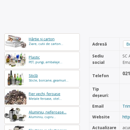
Hârtie și carton
Adresă
B
Ziare, cutii de carton...
Sediu
SC 
Plastic
social
Ema
PET, pungi, ambalaje...
02
Telefon
Sticlă
Sticle, borcane, geamuri...
Tip
Fier vechi, feroase
deșeuri:
Metale feroase, otel...
Email
Tri
Aluminiu, neferoase...
Website
htt
Aluminiu, cupru...
Actualizare
acu