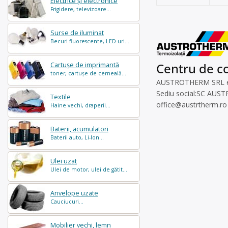
Electrice și electronice
Frigidere, televizoare...
Surse de iluminat
Becuri fluorescente, LED-uri...
Centru de co
Cartușe de imprimantă
toner, cartușe de cerneală...
AUSTROTHERM SRL este 
Sediu social:SC AUST
Textile
office@austrtherm.ro
Haine vechi, draperii...
Baterii, acumulatori
Baterii auto, Li-Ion...
Ulei uzat
Ulei de motor, ulei de gătit...
Anvelope uzate
Cauciucuri...
Mobilier vechi, lemn