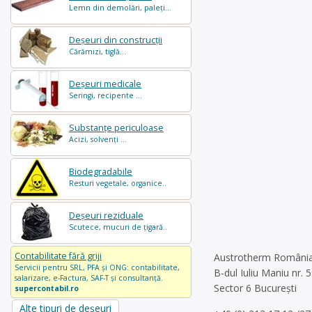
Lemn din demolări, paleți...
Deșeuri din construcții
Cărămizi, tiglă...
Deșeuri medicale
Seringi, recipente ...
Substanțe periculoase
Acizi, solvenți ...
Biodegradabile
Resturi vegetale, organice..
Deșeuri reziduale
Scutece, mucuri de țigară..
Contabilitate fără griji
Austrotherm Români
Servicii pentru SRL, PFA și ONG: contabilitate,
B-dul Iuliu Maniu nr. 
salarizare, e-Factura, SAF-T și consultanță.
Sector 6 Bucureşti
supercontabil.ro
Alte tipuri de deșeuri