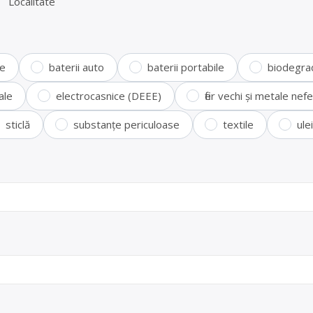
Localitate
te
baterii auto
baterii portabile
biodegra
ale
electrocasnice (DEEE)
fier vechi și metale ne
sticlă
substanțe periculoase
textile
ule