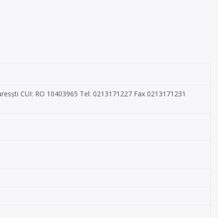
uresști CUI: RO 10403965 Tel: 0213171227 Fax 0213171231