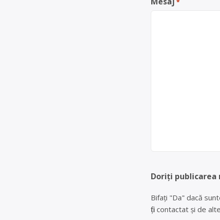
Mesaj
*
Doriți publicarea
Bifați "Da" dacă sunt
fiți contactat și de a