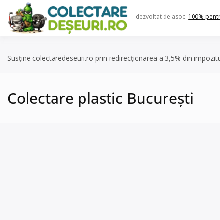
Skip
to
dezvoltat de asoc.
100% pent
content
Susține colectaredeseuri.ro prin redirecționarea a 3,5% din impozit
Colectare plastic București